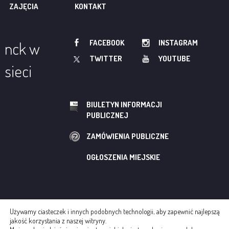
ZAJĘCIA
KONTAKT
FACEBOOK
INSTAGRAM
nck w
TWITTER
YOUTUBE
sieci
BIULETYN INFORMACJI
PUBLICZNEJ
ZAMÓWIENIA PUBLICZNE
OGŁOSZENIA MIEJSKIE
Używamy ciasteczek i innych podobnych technologii, aby zapewnić najlepszą
© NOWOHUCKIE CENTRUM KULTURY
jakość korzystania z naszej witryny.