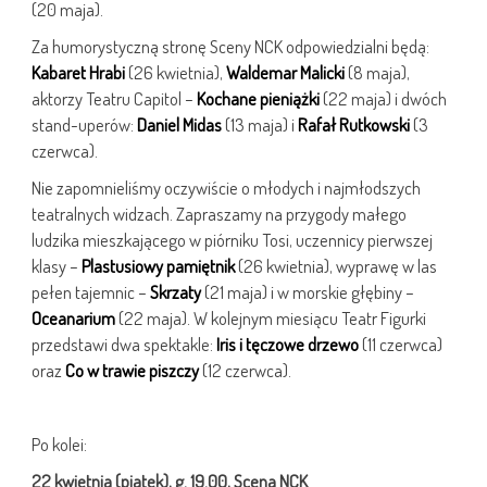
(20 maja).
Za humorystyczną stronę Sceny NCK odpowiedzialni będą:
Kabaret Hrabi
(26 kwietnia),
Waldemar Malicki
(8 maja),
aktorzy Teatru Capitol –
Kochane pieniążki
(22 maja) i dwóch
stand-uperów:
Daniel Midas
(13 maja) i
Rafał Rutkowski
(3
czerwca).
Nie zapomnieliśmy oczywiście o młodych i najmłodszych
teatralnych widzach. Zapraszamy na przygody małego
ludzika mieszkającego w piórniku Tosi, uczennicy pierwszej
klasy –
Plastusiowy pamiętnik
(26 kwietnia), wyprawę w las
pełen tajemnic –
Skrzaty
(21 maja) i w morskie głębiny –
Oceanarium
(22 maja). W kolejnym miesiącu Teatr Figurki
przedstawi dwa spektakle:
Iris i tęczowe drzewo
(11 czerwca)
oraz
Co w trawie piszczy
(12 czerwca).
Po kolei:
22 kwietnia (piątek), g. 19.00, Scena NCK