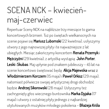
SCENA NCK – kwiecień-
maj-czerwiec
Repertuar Sceny NCK na najbliższe trzy miesiące to gama
koncertowych brzmień. Tuż po świętach wielkanocnych na
scenie pojawi się
Mariusz Lubomski
(22 kwietnia), usłyszymy
utwory z jego najnowszej płyty i te najważniejsze z lat
ubiegłych. Miesiąc zakończymy koncertem
Renata Przemyk
i
Mężczyźni
(29 kwietnia), z artystką wystąpią:
John Porter
,
Leski
i
Skubas
. Maj upłynie pod znakiem jubileuszy – 45 lat na
scenie koncertowo świętować będą:
Alicja Majewska
wraz z
Włodzimierzem Korczem
(15 maja) i
Paweł Orkisz
(29 maja),
natomiast półwiecze swojej artystycznej drogi obchodzić
będzie
Andrzej Sikorowski
(28 maja). Usłyszymy też
zachrypnięty głos wiecznego buntownika
Marka Dyjaka
(17
maja) i utwory z ostatniej płyty jednego z najbardziej
utytułowanych muzyków młodego pokolenia –
Błażeja Króla