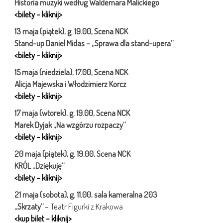
Historia muzyki według Waldemara Malickiego
<bilety – kliknij>
13 maja (piątek), g. 19.00, Scena NCK
Stand-up Daniel Midas – „Sprawa dla stand-upera”
<bilety – kliknij>
15 maja (niedziela), 17.00, Scena NCK
Alicja Majewska i Włodzimierz Korcz
<bilety – kliknij>
17 maja (wtorek), g. 19.00, Scena NCK
Marek Dyjak „Na wzgórzu rozpaczy”
<bilety – kliknij>
20 maja (piątek), g. 19.00, Scena NCK
KRÓL „Dziękuję”
<bilety – kliknij>
21 maja (sobota), g. 11.00, sala kameralna 203
„Skrzaty”
– Teatr Figurki z Krakowa
<kup bilet – kliknij>