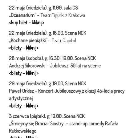
22 maja (niedziela), g. 11.00, sala C3
„Oceanarium”
– Teatr Figurki z Krakowa
<kup bilet – kliknij>
22 maja (niedziela), g. 18.00, Scena NCK
„Kochane pieniążki”
– Teatr Capitol
<bilety – kliknij>
28 maja (s
obota), g. 16.30 i
19.00,
Scena NCK
Andrzej Sikorowski – Jubileusz. 50 lat na scenie
<bilety – kliknij>
29 maja (niedziela), g. 19.00, Scena NCK
Paweł Orkisz – Koncert Jubileuszowy z okazji 45-lecia pracy
artystycznej
<bilety – kliknij>
3 czerwca (piątek), g. 19.00, Scena NCK
„Śmiejmy się Bracia i Siostry” – stand-up comedy Rafała
Rutkowskiego