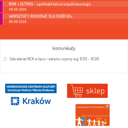
NON + ULTRAS – spektakl tańca współczesnego
08.08.2026
WARSZTATY RUCHOWE DLA OSÓB 60+
08.08.2026
komunikaty
Sekretariat NCK w lipcu i sierpniu czynny w g. 8.00 – 16.00.