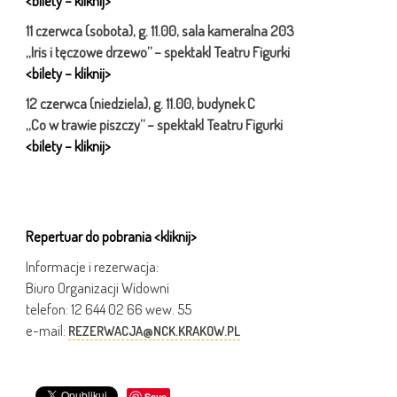
<bilety – kliknij>
11 czerwca (sobota), g. 11.00, sala kameralna 203
„Iris i tęczowe drzewo” – spektakl Teatru Figurki
<bilety – kliknij>
12 czerwca (niedziela), g. 11.00, budynek C
„Co w trawie piszczy” – spektakl Teatru Figurki
<bilety – kliknij>
Repertuar do pobrania <kliknij>
Informacje i rezerwacja:
Biuro Organizacji Widowni
telefon: 12 644 02 66 wew. 55
e-mail:
REZERWACJA@NCK.KRAKOW.PL
Save