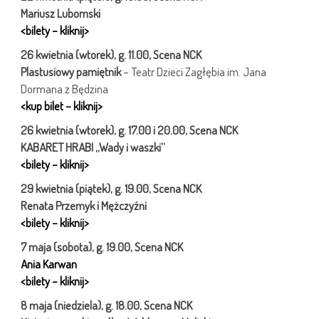
Mariusz Lubomski
<bilety – kliknij>
26 kwietnia (wtorek), g. 11.00, Scena NCK
Plastusiowy pamiętnik
– Teatr Dzieci Zagłębia im. Jana
Dormana z Będzina
<kup bilet – kliknij>
26 kwietnia (wtorek), g. 17.00 i 20.00, Scena NCK
KABARET HRABI „Wady i waszki”
<bilety – kliknij>
29 kwietnia (piątek), g. 19.00, Scena NCK
Renata Przemyk i Mężczyźni
<bilety – kliknij>
7 maja (sobota), g. 19.00, Scena NCK
Ania Karwan
<bilety – kliknij>
8 maja (niedziela), g. 18.00, Scena NCK