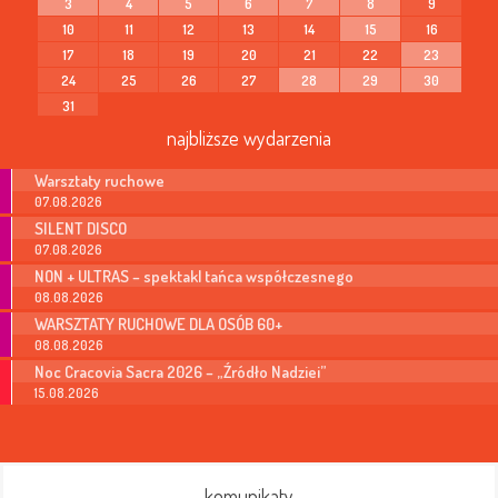
3
4
5
6
7
8
9
10
11
12
13
14
15
16
17
18
19
20
21
22
23
24
25
26
27
28
29
30
31
najbliższe wydarzenia
Warsztaty ruchowe
07.08.2026
SILENT DISCO
07.08.2026
NON + ULTRAS – spektakl tańca współczesnego
08.08.2026
WARSZTATY RUCHOWE DLA OSÓB 60+
08.08.2026
Noc Cracovia Sacra 2026 – „Źródło Nadziei”
15.08.2026
komunikaty