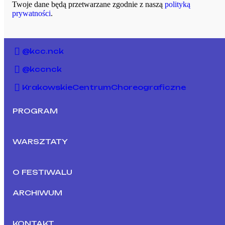
Twoje dane będą przetwarzane zgodnie z naszą
polityką
prywatności
.
@kcc.nck
@kccnck
KrakowskieCentrumChoreograficzne
PROGRAM
WARSZTATY
O FESTIWALU
ARCHIWUM
KONTAKT