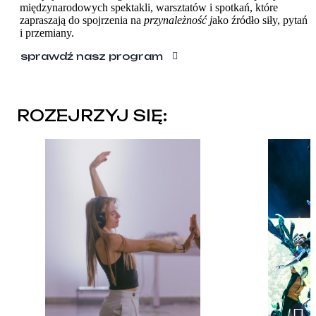
międzynarodowych spektakli, warsztatów i spotkań, które
zapraszają do spojrzenia na
przynależność j
ako źródło siły, pytań
i przemiany.
sprawdź nasz program
ROZEJRZYJ SIĘ:
PROGRAM
WARSZTATY
O FESTIWALU
KONTAKT
EN