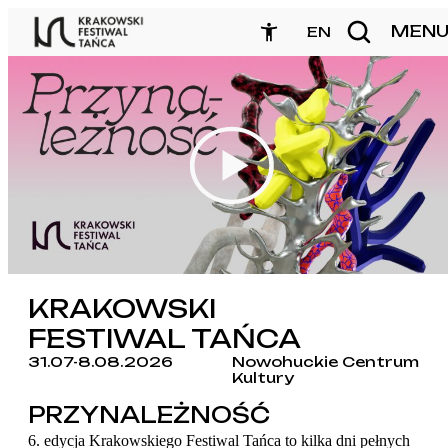
Przejdź
MEN
zamknij
EN
do
treści
KRAKOWSKI
FESTIWAL TAŃCA
31.07-8.08.2026
Nowohuckie Centrum
Kultury
PRZYNALEŻNOŚĆ
6. edycja Krakowskiego Festiwal Tańca to kilka dni pełnych