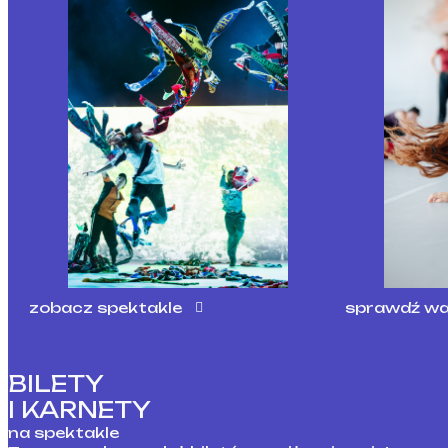
zobacz spektakle
sprawdź wa
BILETY
I KARNETY
na spektakle