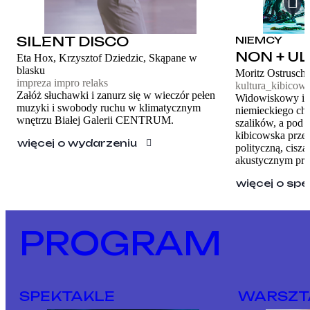
SILENT DISCO
NIEMCY
NON + U
Eta Hox, Krzysztof Dziedzic, Skąpane w
blasku
Moritz Ostrusch
impreza impro relaks
kultura_kibicow
Załóż słuchawki i zanurz się w wieczór pełen
Widowiskowy i e
muzyki i swobody ruchu w klimatycznym
niemieckiego cho
wnętrzu Białej Galerii CENTRUM.
szalików, a pod 
kibicowska przeni
więcej o wydarzeniu
polityczną, cisza
akustycznym prz
więcej o spe
PROGRAM
SPEKTAKLE
WARSZT