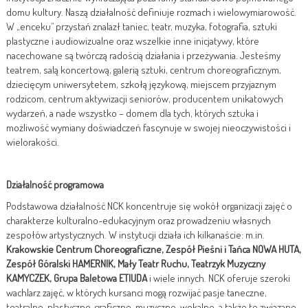
domu kultury. Naszą działalność definiuje rozmach i wielowymiarowość.
W „enceku” przystań znalazł taniec, teatr, muzyka, fotografia, sztuki
plastyczne i audiowizualne oraz wszelkie inne inicjatywy, które
nacechowane są twórczą radością działania i przeżywania. Jesteśmy
teatrem, salą koncertową, galerią sztuki, centrum choreograficznym,
dziecięcym uniwersytetem, szkołą językową, miejscem przyjaznym
rodzicom, centrum aktywizacji seniorów, producentem unikatowych
wydarzeń, a nade wszystko – domem dla tych, których sztuka i
możliwość wymiany doświadczeń fascynuje w swojej nieoczywistości i
wielorakości.
Działalność programowa
Podstawowa działalność NCK koncentruje się wokół organizacji zajęć o
charakterze kulturalno-edukacyjnym oraz prowadzeniu własnych
zespołów artystycznych. W instytucji działa ich kilkanaście: m.in.
Krakowskie Centrum Choreograficzne, Zespół Pieśni i Tańca NOWA HUTA,
Zespół Góralski HAMERNIK, Mały Teatr Ruchu, Teatrzyk Muzyczny
KAMYCZEK, Grupa Baletowa ETIUDA
i wiele innych. NCK oferuje szeroki
wachlarz zajęć, w których kursanci mogą rozwijać pasje taneczne,
teatralne, plastyczne, graficzne, muzyczne, wokalne, a także te związane