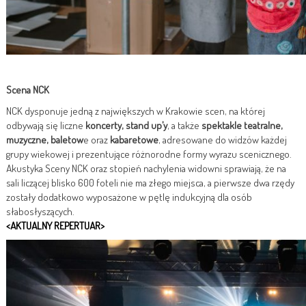
Scena NCK
NCK dysponuje jedną z największych w Krakowie scen, na której
odbywają się liczne
koncerty, stand up’y
, a także
spektakle teatralne,
muzyczne, baletow
e oraz
kabaretowe
, adresowane do widzów każdej
grupy wiekowej i prezentujące różnorodne formy wyrazu scenicznego.
Akustyka Sceny NCK oraz stopień nachylenia widowni sprawiają, że na
sali liczącej blisko 600 foteli nie ma złego miejsca, a pierwsze dwa rzędy
zostały dodatkowo wyposażone w pętlę indukcyjną dla osób
słabosłyszących.
<AKTUALNY REPERTUAR>