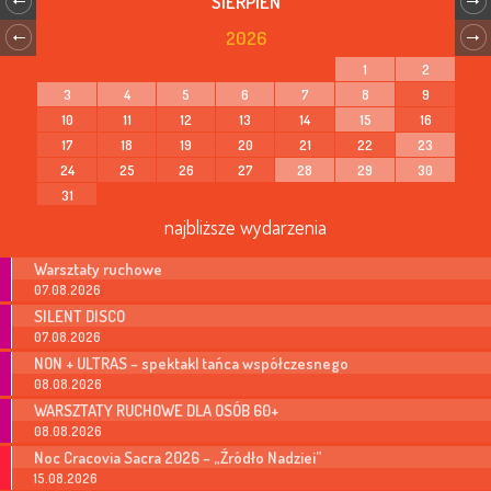
SIERPIEŃ
2026
1
2
3
4
5
6
7
8
9
10
11
12
13
14
15
16
17
18
19
20
21
22
23
24
25
26
27
28
29
30
31
najbliższe wydarzenia
Warsztaty ruchowe
07.08.2026
SILENT DISCO
07.08.2026
NON + ULTRAS – spektakl tańca współczesnego
08.08.2026
WARSZTATY RUCHOWE DLA OSÓB 60+
08.08.2026
Noc Cracovia Sacra 2026 – „Źródło Nadziei”
15.08.2026