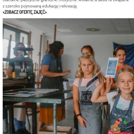
z szeroko pojmowaną edukacją i rekreacją.
<ZOBACZ OFERTĘ ZAJĘĆ>