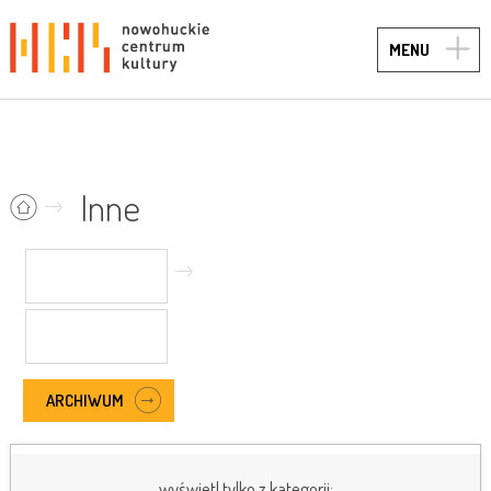
TOGG
MENU
NAVIG
Inne
ARCHIWUM
wyświetl tylko z kategorii: