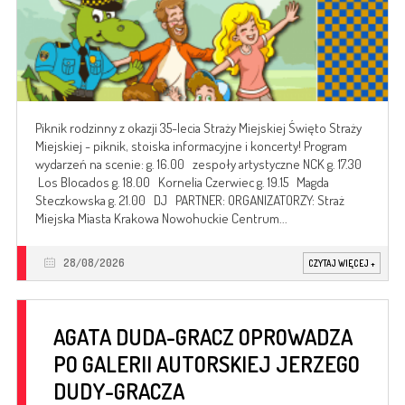
Piknik rodzinny z okazji 35-lecia Straży Miejskiej Święto Straży
Miejskiej - piknik, stoiska informacyjne i koncerty! Program
wydarzeń na scenie: g. 16.00 zespoły artystyczne NCK g. 17.30
Los Blocados g. 18.00 Kornelia Czerwiec g. 19.15 Magda
Steczkowska g. 21.00 DJ PARTNER: ORGANIZATORZY: Straż
Miejska Miasta Krakowa Nowohuckie Centrum...
28/08/2026
CZYTAJ WIĘCEJ
+
AGATA DUDA-GRACZ OPROWADZA
PO GALERII AUTORSKIEJ JERZEGO
DUDY-GRACZA