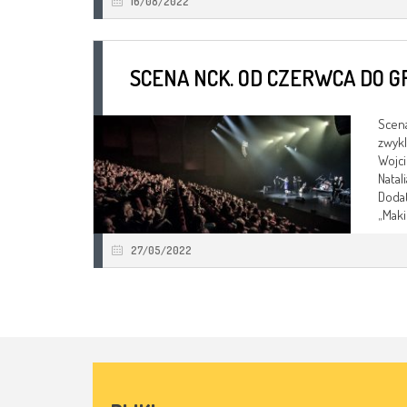
16/08/2022
SCENA NCK. OD CZERWCA DO G
Scena
zwykl
Wojci
Natal
Dodat
„Maki
27/05/2022