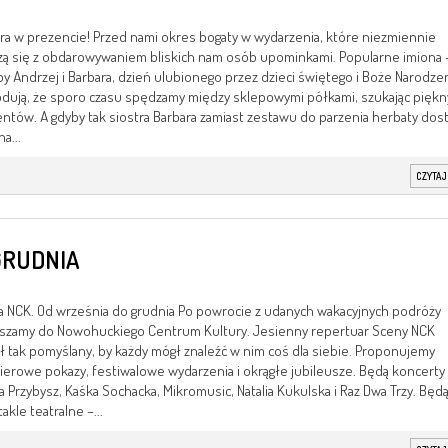
ra w prezencie! Przed nami okres bogaty w wydarzenia, które niezmiennie
zą się z obdarowywaniem bliskich nam osób upominkami. Popularne imiona –
y Andrzej i Barbara, dzień ulubionego przez dzieci świętego i Boże Narodze
ują, że sporo czasu spędzamy między sklepowymi półkami, szukając piękn
ntów. A gdyby tak siostra Barbara zamiast zestawu do parzenia herbaty dost
na...
CZYTAJ
GRUDNIA
 NCK. Od września do grudnia Po powrocie z udanych wakacyjnych podróży
aszamy do Nowohuckiego Centrum Kultury. Jesienny repertuar Sceny NCK
ł tak pomyślany, by każdy mógł znaleźć w nim coś dla siebie. Proponujemy
erowe pokazy, festiwalowe wydarzenia i okrągłe jubileusze. Będą koncerty
ia Przybysz, Kaśka Sochacka, Mikromusic, Natalia Kukulska i Raz Dwa Trzy. Będ
akle teatralne –...