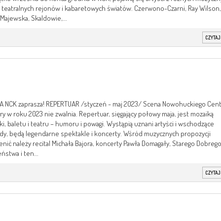
, teatralnych rejonów i kabaretowych światów. Czerwono-Czarni, Ray Wilson,
a Majewska, Skaldowie,...
CZYTAJ
A NCK zaprasza! REPERTUAR /styczeń - maj 2023/ Scena Nowohuckiego Cen
ry w roku 2023 nie zwalnia. Repertuar, sięgający połowy maja, jest mozaiką
i, baletu i teatru – humoru i powagi. Wystąpią uznani artyści i wschodzące
dy, będą legendarne spektakle i koncerty. Wśród muzycznych propozycji
nić należy recital Michała Bajora, koncerty Pawła Domagały, Starego Dobreg
ństwa i ten...
CZYTAJ