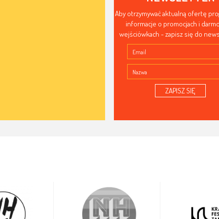
Aby otrzymywać aktualną ofertę pr
informacje o promocjach i dar
wejściówkach - zapisz się do news
ZAPISZ SIĘ