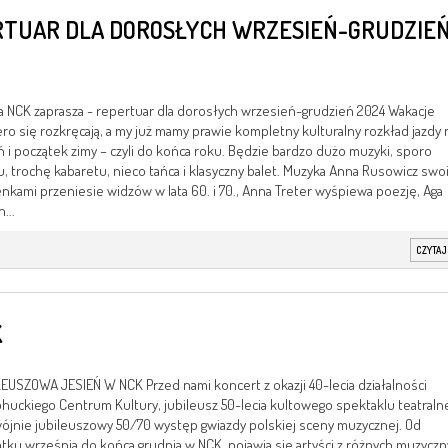
RTUAR DLA DOROSŁYCH WRZESIEŃ-GRUDZIE
 NCK zaprasza - repertuar dla dorosłych wrzesień-grudzień 2024 Wakacje
ro się rozkręcają, a my już mamy prawie kompletny kulturalny rozkład jazdy 
ń i początek zimy – czyli do końca roku. Będzie bardzo dużo muzyki, sporo
u, trochę kabaretu, nieco tańca i klasyczny balet. Muzyka Anna Rusowicz swo
nkami przeniesie widzów w lata 60. i 70., Anna Treter wyśpiewa poezję, Aga
...
CZYTAJ
K
EUSZOWA JESIEŃ W NCK Przed nami koncert z okazji 40-lecia działalności
uckiego Centrum Kultury, jubileusz 50-lecia kultowego spektaklu teatralne
jnie jubileuszowy 50/70 występ gwiazdy polskiej sceny muzycznej. Od
tku września do końca grudnia w NCK, pojawią się artyści z różnych muzycz