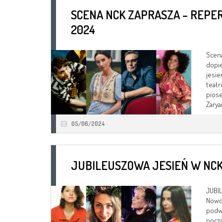
SCENA NCK ZAPRASZA – REPE
2024
Scena
dopie
jesie
teatr
piose
Zaryan
05/06/2024
JUBILEUSZOWA JESIEŃ W NC
JUBIL
Nowoh
podwó
począ