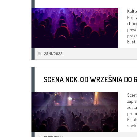
Kultu
kojar
choćb
powod
preze
bilet 
25/11/2022
SCENA NCK. OD WRZEŚNIA DO 
Scena
zapr
zosta
premi
Natal
spekt