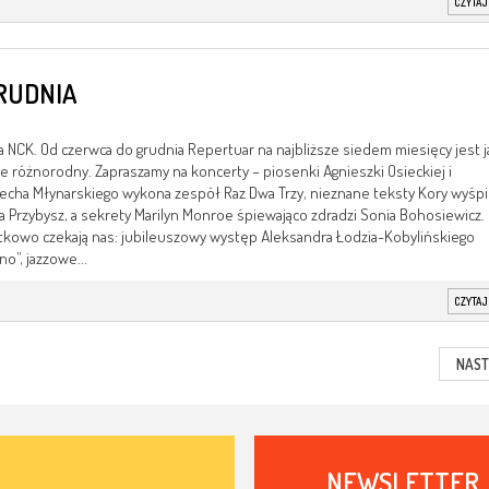
CZYTAJ
RUDNIA
 NCK. Od czerwca do grudnia Repertuar na najbliższe siedem miesięcy jest j
e różnorodny. Zapraszamy na koncerty – piosenki Agnieszki Osieckiej i
echa Młynarskiego wykona zespół Raz Dwa Trzy, nieznane teksty Kory wyśp
ia Przybysz, a sekrety Marilyn Monroe śpiewająco zdradzi Sonia Bohosiewicz.
kowo czekają nas: jubileuszowy występ Aleksandra Łodzia-Kobylińskiego
no”, jazzowe...
CZYTAJ
NAST
NEWSLETTER