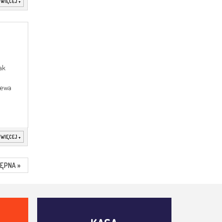
 WIĘCEJ
+
ak
iewa
 WIĘCEJ
+
ĘPNA »