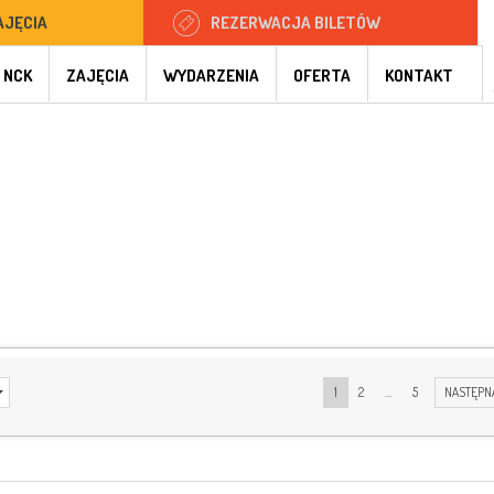
AJĘCIA
REZERWACJA BILETÓW
 NCK
ZAJĘCIA
WYDARZENIA
OFERTA
KONTAKT
1
2
…
5
NASTĘPN