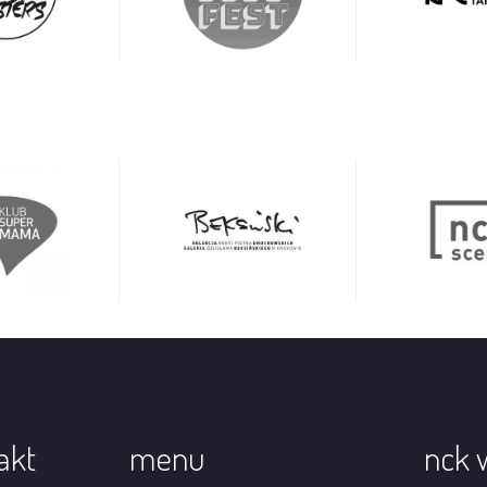
akt
menu
nck 