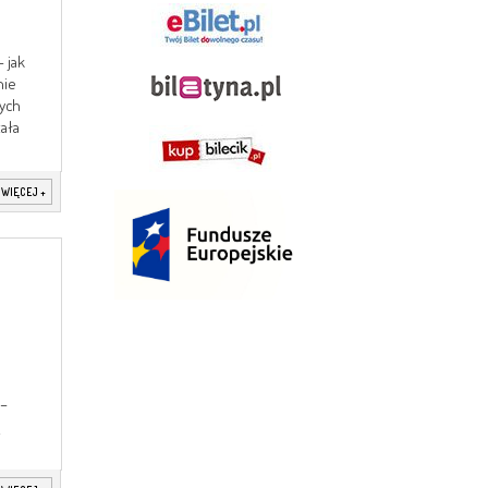
 jak
nie
ych
ała
 WIĘCEJ
+
 –
ą