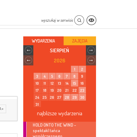
WYDARZENIA
ZAJĘCIA
SIERPIEŃ
2026
1
2
3
4
5
6
7
8
9
10
11
12
13
14
15
16
17
18
19
20
21
22
23
24
25
26
27
28
29
30
31
A »
najbliższe wydarzenia
HOLD ONTO THE WIND –
spektakl tańca
współczesnego