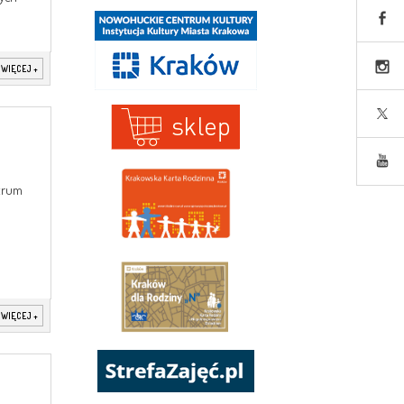
 WIĘCEJ
+
trum
o
 WIĘCEJ
+