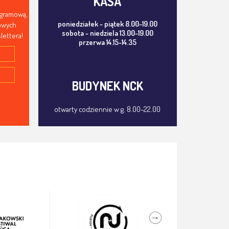
KASA
ogramową,
poniedziałek - piątek 8.00-19.00
mowych
sobota - niedziela 13.00-19.00
lettera!
przerwa 14.15-14.35
BUDYNEK NCK
otwarty codziennie w g. 8.00-22.00