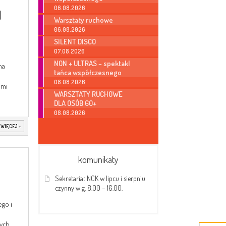
06.08.2026
Ń
Warsztaty ruchowe
06.08.2026
SILENT DISCO
07.08.2026
NON + ULTRAS – spektakl
na
tańca współczesnego
08.08.2026
imi
WARSZTATY RUCHOWE
DLA OSÓB 60+
08.08.2026
 WIĘCEJ
+
komunikaty
Sekretariat NCK w lipcu i sierpniu
czynny w g. 8.00 – 16.00.
go i
nych