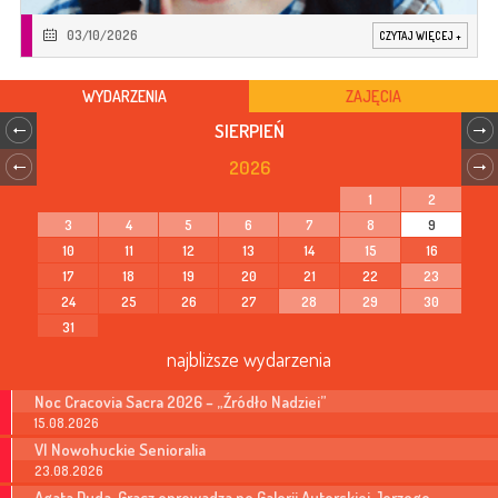
03/10/2026
CZYTAJ WIĘCEJ
+
WYDARZENIA
ZAJĘCIA
SIERPIEŃ
2026
1
2
3
4
5
6
7
8
9
10
11
12
13
14
15
16
17
18
19
20
21
22
23
24
25
26
27
28
29
30
31
najbliższe wydarzenia
Noc Cracovia Sacra 2026 – „Źródło Nadziei”
15.08.2026
VI Nowohuckie Senioralia
23.08.2026
Agata Duda-Gracz oprowadza po Galerii Autorskiej Jerzego