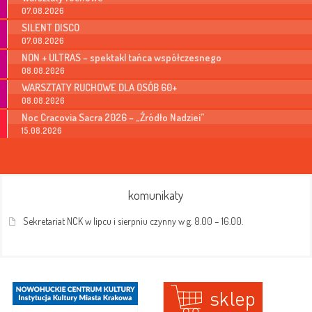
07.08.2026
SILENT DISCO
07.08.2026
NON + ULTRAS – spektakl tańca współczesnego
08.08.2026
WARSZTATY RUCHOWE DLA OSÓB 60+
08.08.2026
Noc Cracovia Sacra 2026 – „Źródło Nadziei”
15.08.2026
komunikaty
Sekretariat NCK w lipcu i sierpniu czynny w g. 8.00 – 16.00.