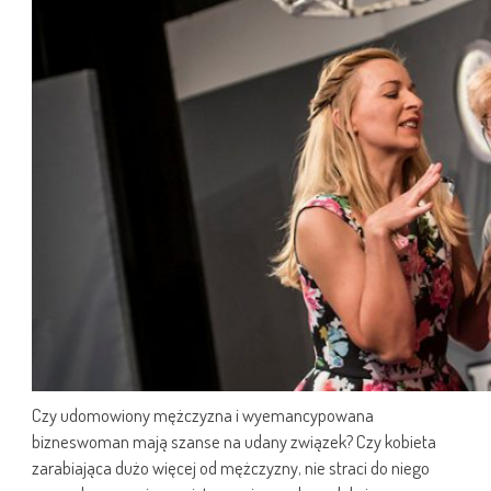
Czy udomowiony mężczyzna i wyemancypowana
bizneswoman mają szanse na udany związek? Czy kobieta
zarabiająca dużo więcej od mężczyzny, nie straci do niego