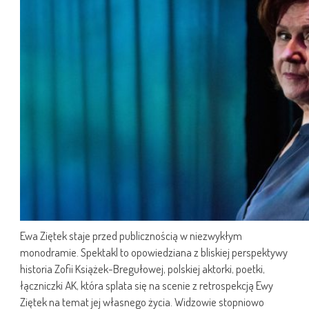
Ewa Ziętek staje przed publicznością w niezwykłym
monodramie. Spektakl to opowiedziana z bliskiej perspektywy
historia Zofii Książek-Bregułowej, polskiej aktorki, poetki,
łączniczki AK, która splata się na scenie z retrospekcją Ewy
Ziętek na temat jej własnego życia. Widzowie stopniowo