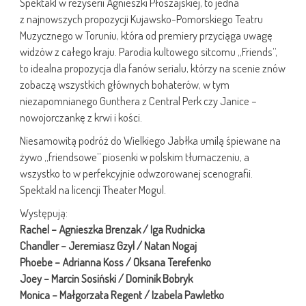
Spektakl w reżyserii Agnieszki Płoszajskiej, to jedna
z najnowszych propozycji Kujawsko-Pomorskiego Teatru
Muzycznego w Toruniu, która od premiery przyciąga uwagę
widzów z całego kraju. Parodia kultowego sitcomu „Friends”,
to idealna propozycja dla fanów serialu, którzy na scenie znów
zobaczą wszystkich głównych bohaterów, w tym
niezapomnianego Gunthera z Central Perk czy Janice –
nowojorczankę z krwi i kości.
Niesamowitą podróż do Wielkiego Jabłka umilą śpiewane na
żywo „friendsowe” piosenki w polskim tłumaczeniu, a
wszystko to w perfekcyjnie odwzorowanej scenografii.
Spektakl na licencji Theater Mogul.
Występują:
Rachel – Agnieszka Brenzak / Iga Rudnicka
Chandler – Jeremiasz Gzyl / Natan Nogaj
Phoebe – Adrianna Koss / Oksana Terefenko
Joey – Marcin Sosiński / Dominik Bobryk
Monica – Małgorzata Regent / Izabela Pawletko