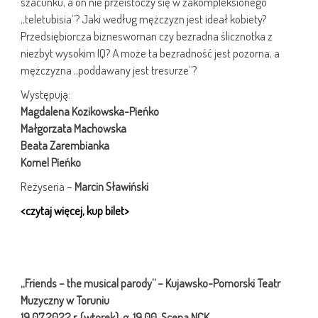
szacunku, a on nie przeistoczy się w zakompleksionego
„teletubisia”? Jaki według mężczyzn jest ideał kobiety?
Przedsiębiorcza bizneswoman czy bezradna ślicznotka z
niezbyt wysokim IQ? A może ta bezradność jest pozorna, a
mężczyzna „poddawany jest tresurze”?
Występują:
Magdalena Kozikowska-Pieńko
Małgorzata Machowska
Beata Zarembianka
Kornel Pieńko
Reżyseria –
Marcin Sławiński
<czytaj więcej, kup bilet>
„Friends – the musical parody” –
Kujawsko-Pomorski Teatr
Muzyczny w Toruniu
19.07.2022 r. (wtorek), g. 19.00, Scena NCK