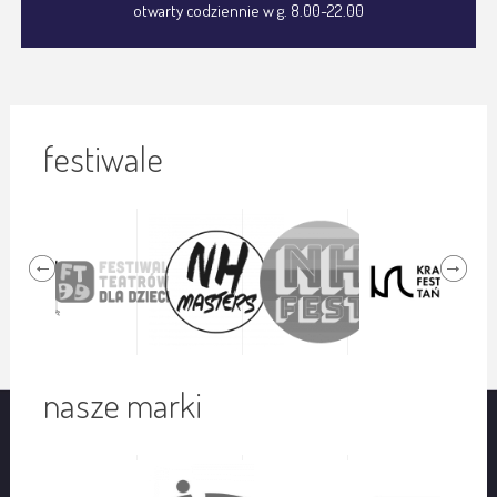
otwarty codziennie w g. 8.00-22.00
festiwale
nasze marki