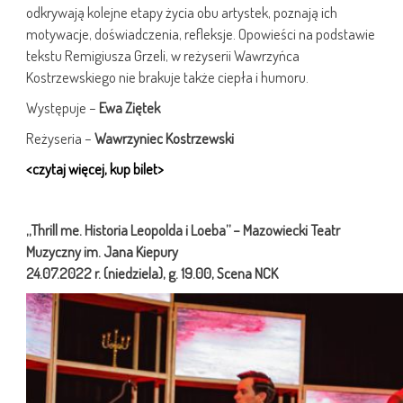
odkrywają kolejne etapy życia obu artystek, poznają ich
motywacje, doświadczenia, refleksje. Opowieści na podstawie
tekstu Remigiusza Grzeli, w reżyserii Wawrzyńca
Kostrzewskiego nie brakuje także ciepła i humoru.
Występuje –
Ewa Ziętek
Reżyseria –
Wawrzyniec Kostrzewski
<czytaj więcej, kup bilet>
„Thrill me. Historia Leopolda i Loeba” –
Mazowiecki Teatr
Muzyczny im. Jana Kiepury
24.07.2022 r. (niedziela), g. 19.00, Scena NCK