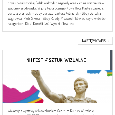
boys i b-girls z całej Polski walczyli o nagrody oraz – co najważniejsze –
szacunek środowiska. W jury tegorocznego Nowa Huta Masters zasiedli:
Bartosz Biernacki - Bboy Bartazz, Bartosz Kuźniarek - Bboy Bartek z
Wągrowca, Piotr Sikora - Bboy Roody. 41 zawodników walczyło w dwóch
kategoriach: Kids i Dorośli (15+). Wyniki bitew 1 na...
NASTĘPNY WPIS
›
NH FEST // SZTUKI WIZUALNE
Wakacyjne wystawy w Nowohuckim Centrum Kultury W trakcie