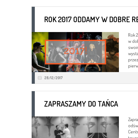
ROK 2017 ODDAMY W DOBRE R
Rok 2
w dob
swoim
wysta
przez
pierw
28/12/2017
ZAPRASZAMY DO TAŃCA
Zapra
odświ
Cent
towar