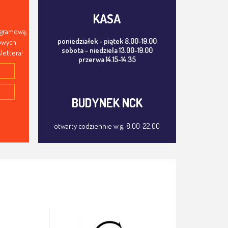
KASA
ogramową,
poniedziałek - piątek 8.00-19.00
mowych
sobota - niedziela 13.00-19.00
lettera!
przerwa 14.15-14.35
BUDYNEK NCK
otwarty codziennie w g. 8.00-22.00