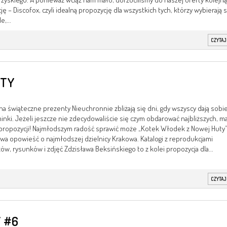
ję – Discofox, czyli idealną propozycję dla wszystkich tych, którzy wybierają s
e,...
CZYTAJ
NTY
na świąteczne prezenty Nieuchronnie zbliżają się dni, gdy wszyscy dają sobi
nki. Jeżeli jeszcze nie zdecydowaliście się czym obdarować najbliższych, 
 propozycji! Najmłodszym radość sprawić może „Kotek Włodek z Nowej Huty”
wa opowieść o najmłodszej dzielnicy Krakowa. Katalogi z reprodukcjami
ów, rysunków i zdjęć Zdzisława Beksińskiego to z kolei propozycja dla...
CZYTAJ
 #6