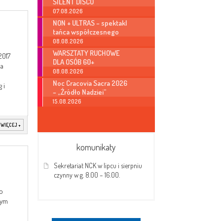
SILENT DISCO
07.08.2026
NON + ULTRAS – spektakl
tańca współczesnego
08.08.2026
WARSZTATY RUCHOWE
2017
DLA OSÓB 60+
na
08.08.2026
Noc Cracovia Sacra 2026
 i
– „Źródło Nadziei”
15.08.2026
 WIĘCEJ
+
komunikaty
Sekretariat NCK w lipcu i sierpniu
czynny w g. 8.00 – 16.00.
o
zym