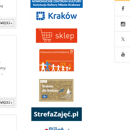
ię
 WIĘCEJ
+
e
mamy
 –
 WIĘCEJ
+