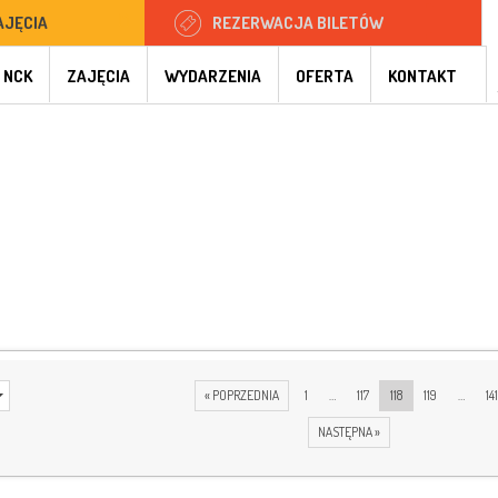
AJĘCIA
REZERWACJA BILETÓW
 NCK
ZAJĘCIA
WYDARZENIA
OFERTA
KONTAKT
« POPRZEDNIA
1
…
117
118
119
…
14
NASTĘPNA »