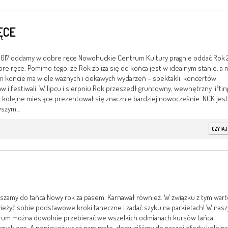
ĘCE
017 oddamy w dobre ręce Nowohuckie Centrum Kultury pragnie oddać Rok 
re ręce. Pomimo tego, że Rok zbliża się do końca jest w idealnym stanie, a 
 koncie ma wiele ważnych i ciekawych wydarzeń – spektakli, koncertów,
w i festiwali. W lipcu i sierpniu Rok przeszedł gruntowny, wewnętrzny lifting
 kolejne miesiące prezentował się znacznie bardziej nowocześnie. NCK jest
szym...
CZYTAJ
szamy do tańca Nowy rok za pasem. Karnawał również. W związku z tym wart
eżyć sobie podstawowe kroki taneczne i zadać szyku na parkietach! W nas
rum można dowolnie przebierać we wszelkich odmianach kursów tańca
zyskiego. A ponieważ wciąż nam mało, dorzuciliśmy do naszej oferty kolejną