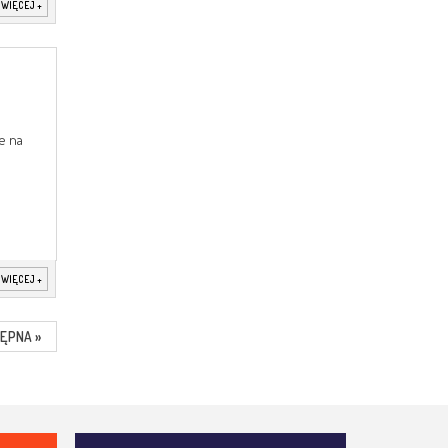
 WIĘCEJ
+
e na
 WIĘCEJ
+
ĘPNA »