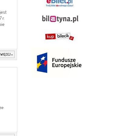
jest
 r.
bie
 WIĘCEJ
+
e
ze