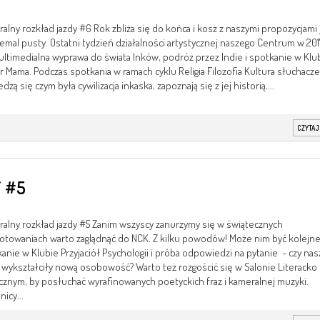
ralny rozkład jazdy #6 Rok zbliża się do końca i kosz z naszymi propozycjami 
iemal pusty. Ostatni tydzień działalności artystycznej naszego Centrum w 2017
ultimedialna wyprawa do świata Inków, podróż przez Indie i spotkanie w Klu
 Mama. Podczas spotkania w ramach cyklu Religia Filozofia Kultura słuchacze
dzą się czym była cywilizacja inkaska, zapoznają się z jej historią,...
CZYTAJ
 #5
ralny rozkład jazdy #5 Zanim wszyscy zanurzymy się w świątecznych
otowaniach warto zaglądnąć do NCK. Z kilku powodów! Może nim być kolejn
anie w Klubie Przyjaciół Psychologii i próba odpowiedzi na pytanie - czy nas
 wykształciły nową osobowość? Warto też rozgościć się w Salonie Literacko
znym, by posłuchać wyrafinowanych poetyckich fraz i kameralnej muzyki.
nicy...