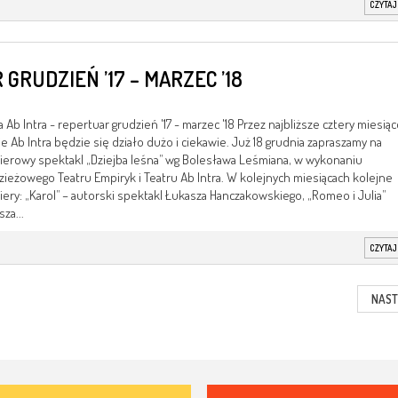
CZYTAJ
GRUDZIEŃ ’17 – MARZEC ’18
 Ab Intra - repertuar grudzień '17 - marzec '18 Przez najbliższe cztery miesiąc
e Ab Intra będzie się działo dużo i ciekawie. Już 18 grudnia zapraszamy na
erowy spektakl „Dziejba leśna” wg Bolesława Leśmiana, w wykonaniu
ieżowego Teatru Empiryk i Teatru Ab Intra. W kolejnych miesiącach kolejne
ery: „Karol” – autorski spektakl Łukasza Hanczakowskiego, „Romeo i Julia”
za...
CZYTAJ
NAST