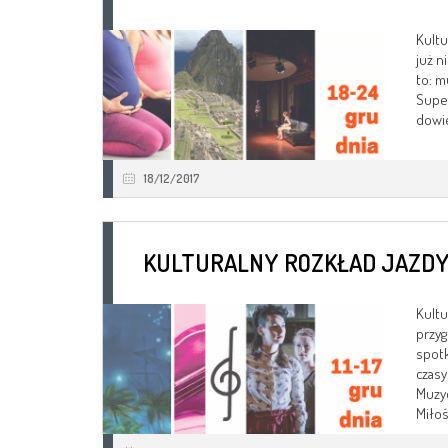
Kultu
już n
to: m
Super
dowie
18/12/2017
KULTURALNY ROZKŁAD JAZDY
Kultu
przyg
spotk
czasy
Muzyc
Miłoś