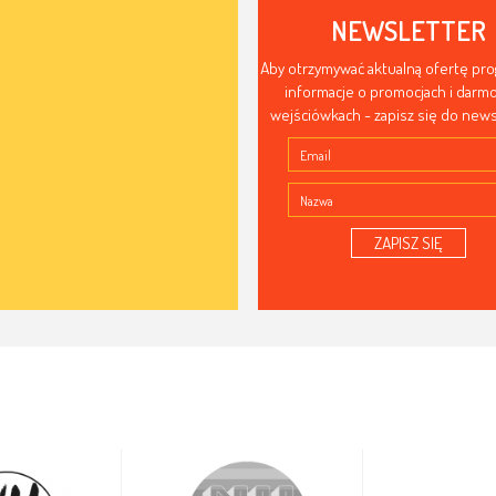
NEWSLETTER
Aby otrzymywać aktualną ofertę pr
informacje o promocjach i dar
wejściówkach - zapisz się do news
ZAPISZ SIĘ