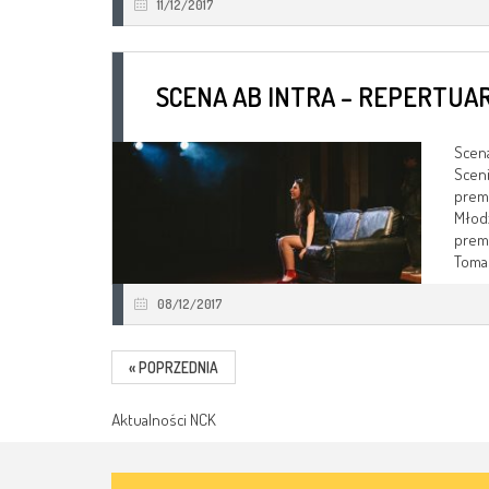
11/12/2017
SCENA AB INTRA – REPERTUAR 
Scena
Sceni
premi
Młodz
premi
Tomas
08/12/2017
« POPRZEDNIA
Aktualności NCK