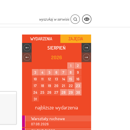
WYDARZENIA
ZAJĘCIA
SIERPIEŃ
2026
1
2
3
4
5
6
7
8
9
10
11
12
13
14
15
16
17
18
19
20
21
22
23
24
25
26
27
28
29
30
31
1
najbliższe wydarzenia
Warsztaty ruchowe
07.08.2026