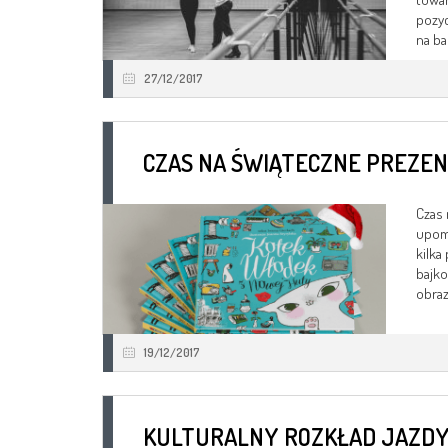
pozyc
na bal
27/12/2017
CZAS NA ŚWIĄTECZNE PREZE
Czas 
upomi
kilka
bajko
obraz
19/12/2017
KULTURALNY ROZKŁAD JAZDY