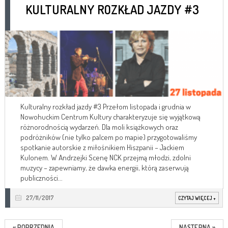
KULTURALNY ROZKŁAD JAZDY #3
Kulturalny rozkład jazdy #3 Przełom listopada i grudnia w
Nowohuckim Centrum Kultury charakteryzuje się wyjątkową
różnorodnością wydarzeń. Dla moli książkowych oraz
podróżników (nie tylko palcem po mapie) przygotowaliśmy
spotkanie autorskie z miłośnikiem Hiszpanii – Jackiem
Kulonem. W Andrzejki Scenę NCK przejmą młodzi, zdolni
muzycy – zapewniamy, że dawka energii, którą zaserwują
publiczności...
27/11/2017
CZYTAJ WIĘCEJ
+
« POPRZEDNIA
NASTĘPNA »