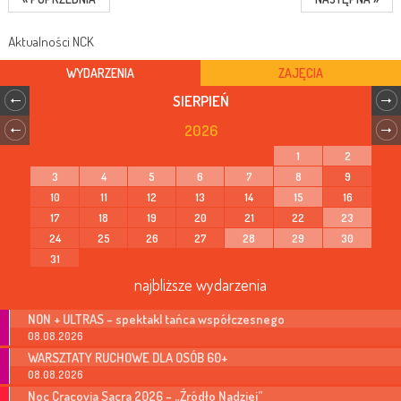
Aktualności NCK
WYDARZENIA
ZAJĘCIA
SIERPIEŃ
2026
1
2
3
4
5
6
7
8
9
10
11
12
13
14
15
16
17
18
19
20
21
22
23
24
25
26
27
28
29
30
31
najbliższe wydarzenia
NON + ULTRAS – spektakl tańca współczesnego
08.08.2026
WARSZTATY RUCHOWE DLA OSÓB 60+
08.08.2026
Noc Cracovia Sacra 2026 – „Źródło Nadziei”