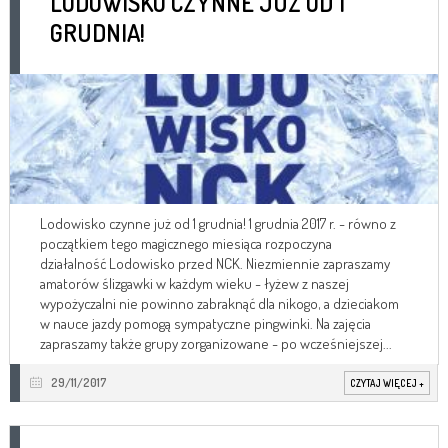
LODOWISKO CZYNNE JUŻ OD 1
GRUDNIA!
Lodowisko czynne już od 1 grudnia! 1 grudnia 2017 r. - równo z
początkiem tego magicznego miesiąca rozpoczyna
działalność Lodowisko przed NCK. Niezmiennie zapraszamy
amatorów ślizgawki w każdym wieku - łyżew z naszej
wypożyczalni nie powinno zabraknąć dla nikogo, a dzieciakom
w nauce jazdy pomogą sympatyczne pingwinki. Na zajęcia
zapraszamy także grupy zorganizowane - po wcześniejszej...
29/11/2017
CZYTAJ WIĘCEJ
+