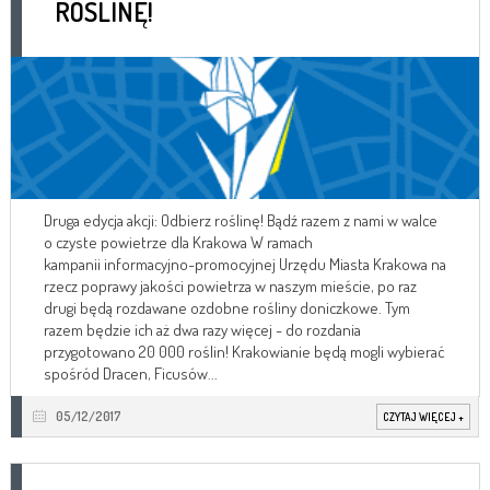
ROŚLINĘ!
Druga edycja akcji: Odbierz roślinę! Bądź razem z nami w walce
o czyste powietrze dla Krakowa W ramach
kampanii informacyjno-promocyjnej Urzędu Miasta Krakowa na
rzecz poprawy jakości powietrza w naszym mieście, po raz
drugi będą rozdawane ozdobne rośliny doniczkowe. Tym
razem będzie ich aż dwa razy więcej - do rozdania
przygotowano 20 000 roślin! Krakowianie będą mogli wybierać
spośród Dracen, Ficusów...
05/12/2017
CZYTAJ WIĘCEJ
+