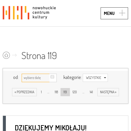
TOGG
MENU
NAVIG
Strona 119
od:
kategorie:
WSZYSTKIE
« POPRZEDNIA
1
…
118
119
120
…
141
NASTĘPNA »
DZIĘKUJEMY MIKOŁAJU!