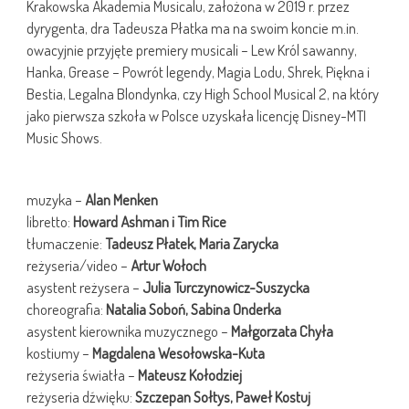
Krakowska Akademia Musicalu, założona w 2019 r. przez
dyrygenta, dra Tadeusza Płatka ma na swoim koncie m.in.
owacyjnie przyjęte premiery musicali – Lew Król sawanny,
Hanka, Grease – Powrót legendy, Magia Lodu, Shrek, Piękna i
Bestia, Legalna Blondynka, czy High School Musical 2, na który
jako pierwsza szkoła w Polsce uzyskała licencję Disney-MTI
Music Shows.
muzyka –
Alan Menken
libretto:
Howard Ashman i Tim Rice
tłumaczenie:
Tadeusz Płatek, Maria Zarycka
reżyseria/video –
Artur Wołoch
asystent reżysera –
Julia Turczynowicz-Suszycka
choreografia:
Natalia Soboń, Sabina Onderka
asystent kierownika muzycznego –
Małgorzata Chyła
kostiumy –
Magdalena Wesołowska-Kuta
reżyseria światła –
Mateusz Kołodziej
reżyseria dźwięku:
Szczepan Sołtys, Paweł Kostuj