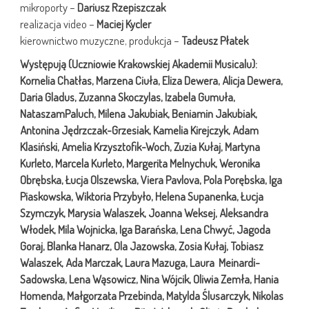
mikroporty –
Dariusz Rzepiszczak
realizacja video –
Maciej Kycler
kierownictwo muzyczne, produkcja –
Tadeusz Płatek
Występują (Uczniowie Krakowskiej Akademii Musicalu):
Kornelia Chatłas, Marzena Ciuła, Eliza Dewera, Alicja Dewera,
Daria Gladus, Zuzanna Skoczylas, Izabela Gumuła,
NataszamPaluch, Milena Jakubiak, Beniamin Jakubiak,
Antonina Jędrzczak-Grzesiak, Kamelia Kirejczyk, Adam
Klasiński, Amelia Krzysztofik-Woch, Zuzia Kułaj, Martyna
Kurleto, Marcela Kurleto, Margerita Melnychuk, Weronika
Obrębska, Łucja Olszewska, Viera Pavlova, Pola Porębska, Iga
Piaskowska, Wiktoria Przybyło, Helena Supanenka, Łucja
Szymczyk, Marysia Walaszek, Joanna Weksej, Aleksandra
Włodek, Mila Wojnicka, Iga Barańska, Lena Chwyć, Jagoda
Goraj, Blanka Hanarz, Ola Jazowska, Zosia Kułaj, Tobiasz
Walaszek, Ada Marczak, Laura Mazuga, Laura Meinardi-
Sadowska, Lena Wąsowicz, Nina Wójcik, Oliwia Zemła, Hania
Homenda, Małgorzata Przebinda, Matylda Ślusarczyk, Nikolas