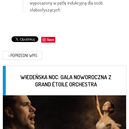
wyposażony w pętlę indukcyjną dla osób
słabosłyszących.
Save
‹
POPRZEDNI WPIS
WIEDEŃSKA NOC: GALA NOWOROCZNA Z
GRAND ÉTOILE ORCHESTRA