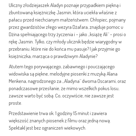
Uliczny złodziejaszek Aladyn poznaje przypadkiem piękną i
zbuntowaną księżniczkę Jasmin, która uciekła właśnie z
pałacu przed niechcianym małżeństwem. Chłopiec, pojmany
przez gwardzistów złego wezyra Dżafara, znajduje pomoc u
Dżina spełniającego trzy życzenia i – jako „książę Ali” – prosi o
rękę Jasmin. Tylko, czy młody ulicznik będzie wiarygodny w
przebraniu, które nie do końca mu pasuje? I jak przyjmie go
księżniczka, marząca o prawdziwym Aladynie?
Atutem tego porywającego, zabawnego i pouczającego
widowiska są piękne, melodyjne piosenki z muzyką Alana
Menkena, nagrodzonego za „Aladyna” dwoma Oscarami, oraz
ponadczasowe przesłanie, że mimo wszelkich pokus losu,
zawsze warto być sobą. Co, oczywiście, nie zawsze jest
proste.
Przedstawienie trwa ok. 1 godziny 15 minut i zawiera
większość znanych piosenek z filmu oraz jedną nową.
Spektakl jest bez ograniczeń wiekowych.