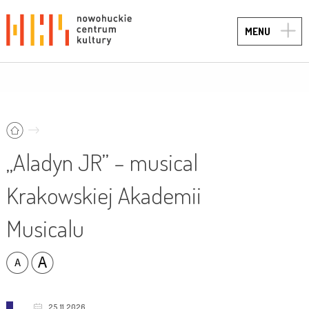
TOGG
MENU
NAVIG
„Aladyn JR” – musical
Krakowskiej Akademii
Musicalu
25.11.2026