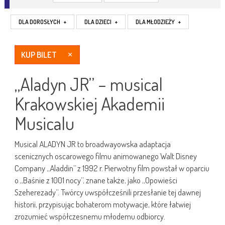
DLA DOROSŁYCH
+
DLA DZIECI
+
DLA MŁODZIEŻY
+
KUP BILET
„Aladyn JR” – musical
Krakowskiej Akademii
Musicalu
Musical ALADYN JR to broadwayowska adaptacja
scenicznych oscarowego filmu animowanego Walt Disney
Company „Aladdin” z 1992 r. Pierwotny film powstał w oparciu
o „Baśnie z 1001 nocy”, znane także, jako „Opowieści
Szeherezady”. Twórcy uwspółcześnili przesłanie tej dawnej
historii, przypisując bohaterom motywacje, które łatwiej
zrozumieć współczesnemu młodemu odbiorcy.