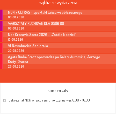
najbliższe wydarzenia
NON + ULTRAS – spektakl tańca współczesnego
08.08.2026
WARSZTATY RUCHOWE DLA OSÓB 60+
08.08.2026
Noc Cracovia Sacra 2026 – „Źródło Nadziei”
15.08.2026
VI Nowohuckie Senioralia
23.08.2026
Agata Duda-Gracz oprowadza po Galerii Autorskiej Jerzego
Dudy-Gracza
28.08.2026
komunikaty
Sekretariat NCK w lipcu i sierpniu czynny w g. 8.00 – 16.00.