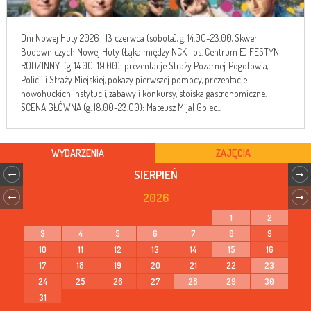
Dni Nowej Huty 2026 13 czerwca (sobota), g. 14.00-23.00, Skwer
Budowniczych Nowej Huty (Łąka między NCK i os. Centrum E) FESTYN
RODZINNY (g. 14.00-19.00): prezentacje Straży Pożarnej, Pogotowia,
Policji i Straży Miejskiej, pokazy pierwszej pomocy, prezentacje
nowohuckich instytucji, zabawy i konkursy, stoiska gastronomiczne.
SCENA GŁÓWNA (g. 18.00-23.00): Mateusz Mijal Golec...
WYDARZENIA
ZAJĘCIA
SIERPIEŃ
2026
1
2
3
4
5
6
7
8
9
10
11
12
13
14
15
16
17
18
19
20
21
22
23
24
25
26
27
28
29
30
31