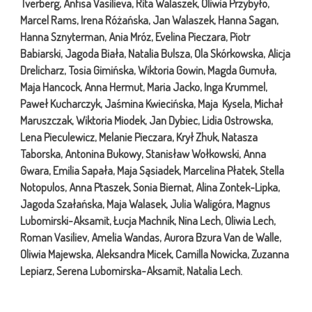
Tverberg, Anfisa Vasilieva, Rita Walaszek, Oliwia Przybyło,
Marcel Rams, Irena Różańska, Jan Walaszek, Hanna Sagan,
Hanna Sznyterman, Ania Mróz, Evelina Pieczara, Piotr
Babiarski, Jagoda Biała, Natalia Bulsza, Ola Skórkowska, Alicja
Drelicharz, Tosia Gimińska, Wiktoria Gowin, Magda Gumuła,
Maja Hancock, Anna Hermut, Maria Jacko, Inga Krummel,
Paweł Kucharczyk, Jaśmina Kwiecińska, Maja Kysela, Michał
Maruszczak, Wiktoria Miodek, Jan Dybiec, Lidia Ostrowska,
Lena Pieculewicz, Melanie Pieczara, Krył Zhuk, Natasza
Taborska, Antonina Bukowy, Stanisław Wołkowski, Anna
Gwara, Emilia Sapała, Maja Sąsiadek, Marcelina Płatek, Stella
Notopulos, Anna Ptaszek, Sonia Biernat, Alina Zontek-Lipka,
Jagoda Szałańska, Maja Walasek, Julia Waligóra, Magnus
Lubomirski-Aksamit, Łucja Machnik, Nina Lech, Oliwia Lech,
Roman Vasiliev, Amelia Wandas, Aurora Bzura Van de Walle,
Oliwia Majewska, Aleksandra Micek, Camilla Nowicka, Zuzanna
Lepiarz, Serena Lubomirska-Aksamit, Natalia Lech.