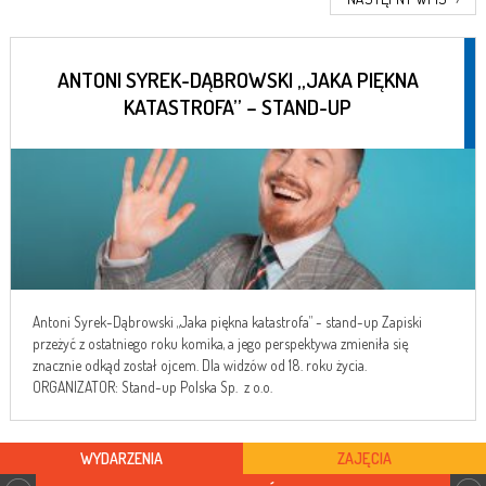
ANTONI SYREK-DĄBROWSKI „JAKA PIĘKNA
KATASTROFA” – STAND-UP
Antoni Syrek-Dąbrowski „Jaka piękna katastrofa” - stand-up Zapiski
przeżyć z ostatniego roku komika, a jego perspektywa zmieniła się
znacznie odkąd został ojcem. Dla widzów od 18. roku życia.
ORGANIZATOR: Stand-up Polska Sp. z o.o.
WYDARZENIA
ZAJĘCIA