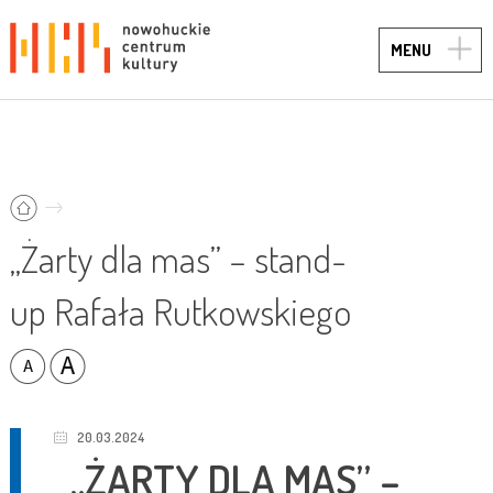
TOGG
MENU
NAVIG
„Żarty dla mas” – stand-
up Rafała Rutkowskiego
20.03.2024
„ŻARTY DLA MAS” –