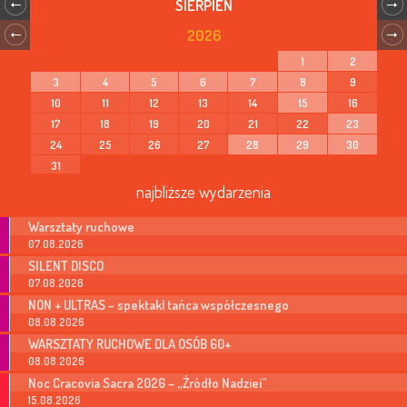
SIERPIEŃ
2026
1
2
3
4
5
6
7
8
9
10
11
12
13
14
15
16
17
18
19
20
21
22
23
24
25
26
27
28
29
30
31
najbliższe wydarzenia
Warsztaty ruchowe
07.08.2026
SILENT DISCO
07.08.2026
NON + ULTRAS – spektakl tańca współczesnego
08.08.2026
WARSZTATY RUCHOWE DLA OSÓB 60+
08.08.2026
Noc Cracovia Sacra 2026 – „Źródło Nadziei”
15.08.2026