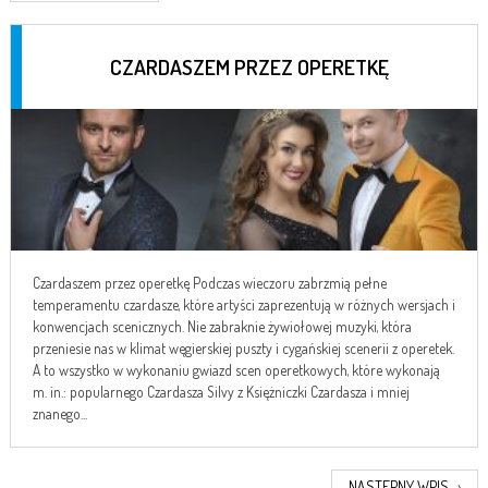
CZARDASZEM PRZEZ OPERETKĘ
Czardaszem przez operetkę Podczas wieczoru zabrzmią pełne
temperamentu czardasze, które artyści zaprezentują w różnych wersjach i
konwencjach scenicznych. Nie zabraknie żywiołowej muzyki, która
przeniesie nas w klimat węgierskiej puszty i cygańskiej scenerii z operetek.
A to wszystko w wykonaniu gwiazd scen operetkowych, które wykonają
m. in.: popularnego Czardasza Silvy z Księżniczki Czardasza i mniej
znanego...
NASTĘPNY WPIS
›