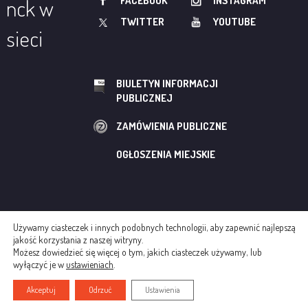
FACEBOOK
INSTAGRAM
nck w
TWITTER
YOUTUBE
sieci
BIULETYN INFORMACJI
PUBLICZNEJ
ZAMÓWIENIA PUBLICZNE
OGŁOSZENIA MIEJSKIE
Używamy ciasteczek i innych podobnych technologii, aby zapewnić najlepszą
© NOWOHUCKIE CENTRUM KULTURY
jakość korzystania z naszej witryny.
Możesz dowiedzieć się więcej o tym, jakich ciasteczek używamy, lub
REGULAMINY
POLITYKA COOKIES
wyłączyć je w
ustawieniach
.
CREATED BY AGENCJA INTERAKTYWNA ADWEB
Akceptuj
Odrzuć
Ustawienia