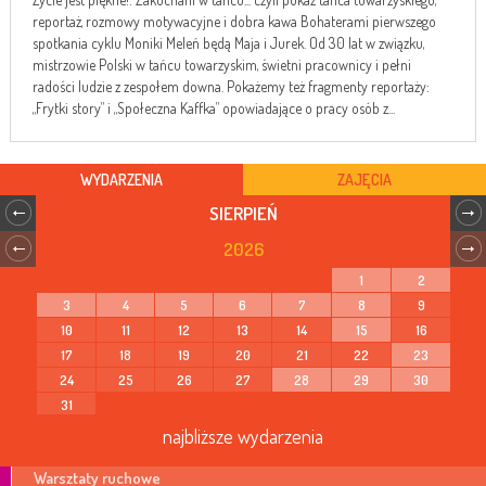
reportaż, rozmowy motywacyjne i dobra kawa Bohaterami pierwszego
spotkania cyklu Moniki Meleń będą Maja i Jurek. Od 30 lat w związku,
mistrzowie Polski w tańcu towarzyskim, świetni pracownicy i pełni
radości ludzie z zespołem downa. Pokażemy też fragmenty reportaży:
„Frytki story” i „Społeczna Kaffka” opowiadające o pracy osób z...
WYDARZENIA
ZAJĘCIA
SIERPIEŃ
2026
1
2
3
4
5
6
7
8
9
10
11
12
13
14
15
16
17
18
19
20
21
22
23
24
25
26
27
28
29
30
31
najbliższe wydarzenia
Warsztaty ruchowe