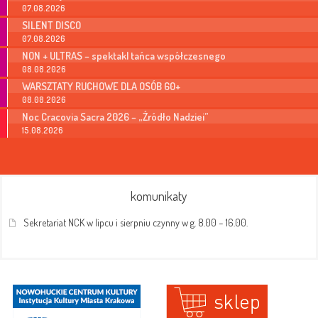
07.08.2026
SILENT DISCO
07.08.2026
NON + ULTRAS – spektakl tańca współczesnego
08.08.2026
WARSZTATY RUCHOWE DLA OSÓB 60+
08.08.2026
Noc Cracovia Sacra 2026 – „Źródło Nadziei”
15.08.2026
komunikaty
Sekretariat NCK w lipcu i sierpniu czynny w g. 8.00 – 16.00.