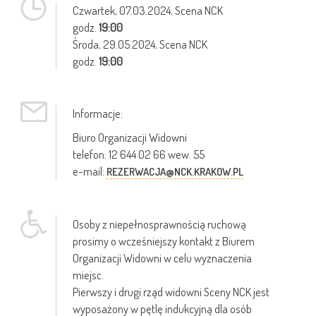
Czwartek,
07.03.2024
, Scena NCK
godz.
19:00
Środa,
29.05.2024
, Scena NCK
godz.
19:00
Informacje:
Biuro Organizacji Widowni
telefon: 12 644 02 66 wew. 55
e-mail:
REZERWACJA@NCK.KRAKOW.PL
Osoby z niepełnosprawnością ruchową
prosimy o wcześniejszy kontakt z Biurem
Organizacji Widowni w celu wyznaczenia
miejsc.
Pierwszy i drugi rząd widowni Sceny NCK jest
wyposażony w pętlę indukcyjną dla osób