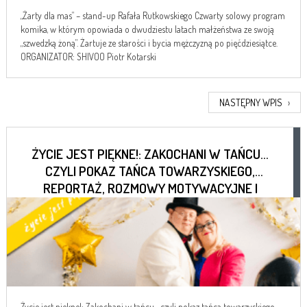
„Żarty dla mas” – stand-up Rafała Rutkowskiego Czwarty solowy program
komika, w którym opowiada o dwudziestu latach małżeństwa ze swoją
„szwedzką żoną”. Żartuje ze starości i bycia mężczyzną po pięćdziesiątce.
ORGANIZATOR: SHIVOO Piotr Kotarski
NASTĘPNY WPIS
›
ŻYCIE JEST PIĘKNE!: ZAKOCHANI W TAŃCU…
CZYLI POKAZ TAŃCA TOWARZYSKIEGO,
REPORTAŻ, ROZMOWY MOTYWACYJNE I
DOBRA KAWA
Życie jest piękne!: Zakochani w tańcu... czyli pokaz tańca towarzyskiego,