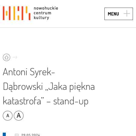
TOGG
MENU
NAVIG
Antoni Syrek-
Dąbrowski „Jaka piękna
katastrofa” – stand-up
29.05.2024