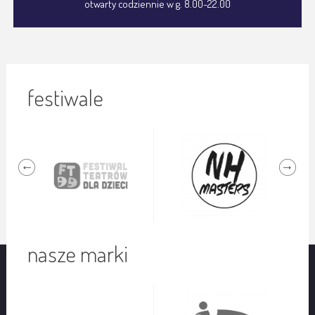
otwarty codziennie w g. 8.00-22.00
festiwale
nasze marki