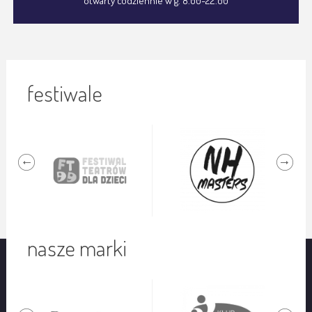
otwarty codziennie w g. 8.00-22.00
festiwale
nasze marki