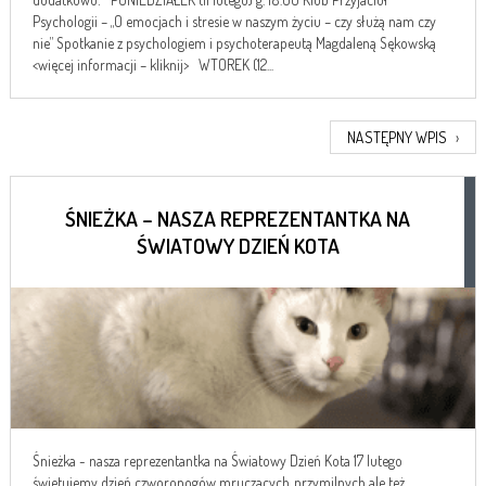
Psychologii – „O emocjach i stresie w naszym życiu – czy służą nam czy
nie” Spotkanie z psychologiem i psychoterapeutą Magdaleną Sękowską
<więcej informacji – kliknij> WTOREK (12...
NASTĘPNY WPIS
›
ŚNIEŻKA – NASZA REPREZENTANTKA NA
ŚWIATOWY DZIEŃ KOTA
Śnieżka - nasza reprezentantka na Światowy Dzień Kota 17 lutego
świętujemy dzień czworonogów mruczących, przymilnych ale też...