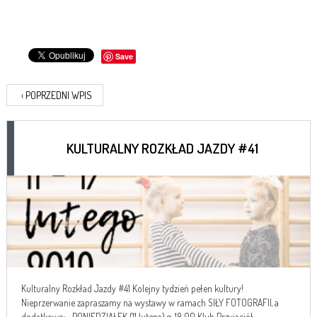
Save
‹
POPRZEDNI WPIS
KULTURALNY ROZKŁAD JAZDY #41
Kulturalny Rozkład Jazdy #41 Kolejny tydzień pełen kultury!
Nieprzerwanie zapraszamy na wystawy w ramach SIŁY FOTOGRAFII, a
dodatkowo: PONIEDZIAŁEK (11 lutego) g. 18.00 Klub Przyjaciół