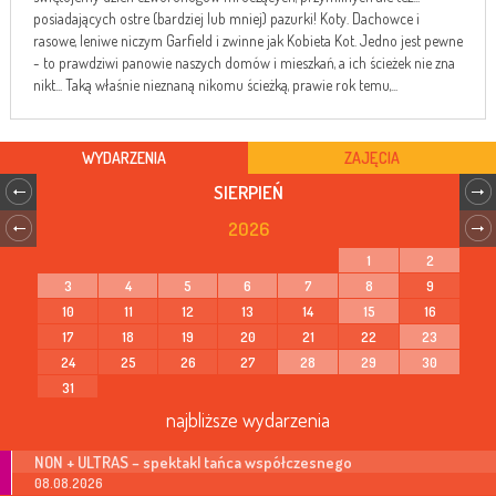
posiadających ostre (bardziej lub mniej) pazurki! Koty. Dachowce i
rasowe, leniwe niczym Garfield i zwinne jak Kobieta Kot. Jedno jest pewne
- to prawdziwi panowie naszych domów i mieszkań, a ich ścieżek nie zna
nikt... Taką właśnie nieznaną nikomu ścieżką, prawie rok temu,...
WYDARZENIA
ZAJĘCIA
SIERPIEŃ
2026
1
2
3
4
5
6
7
8
9
10
11
12
13
14
15
16
17
18
19
20
21
22
23
24
25
26
27
28
29
30
31
najbliższe wydarzenia
NON + ULTRAS – spektakl tańca współczesnego
08.08.2026