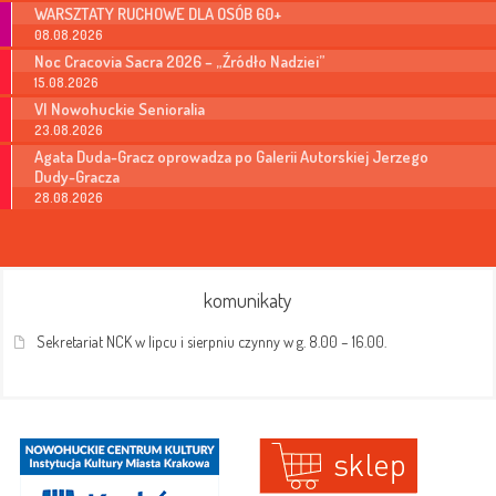
WARSZTATY RUCHOWE DLA OSÓB 60+
08.08.2026
Noc Cracovia Sacra 2026 – „Źródło Nadziei”
15.08.2026
VI Nowohuckie Senioralia
23.08.2026
Agata Duda-Gracz oprowadza po Galerii Autorskiej Jerzego
Dudy-Gracza
28.08.2026
komunikaty
Sekretariat NCK w lipcu i sierpniu czynny w g. 8.00 – 16.00.