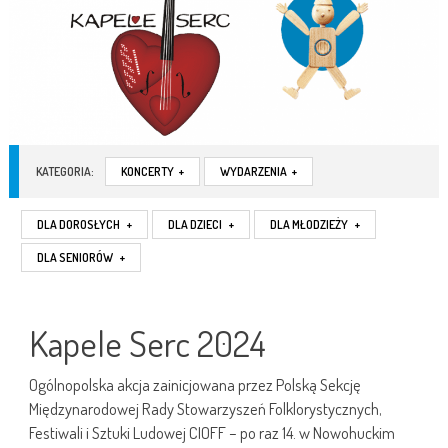
KATEGORIA:
KONCERTY
+
WYDARZENIA
+
DLA DOROSŁYCH
+
DLA DZIECI
+
DLA MŁODZIEŻY
+
DLA SENIORÓW
+
Kapele Serc 2024
Ogólnopolska akcja zainicjowana przez Polską Sekcję
Międzynarodowej Rady Stowarzyszeń Folklorystycznych,
Festiwali i Sztuki Ludowej CIOFF – po raz 14. w Nowohuckim