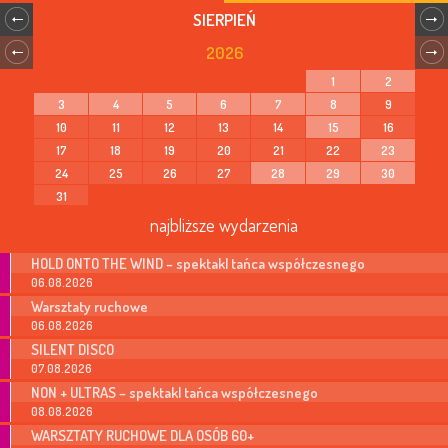
SIERPIEŃ
2026
1
2
3
4
5
6
7
8
9
10
11
12
13
14
15
16
17
18
19
20
21
22
23
24
25
26
27
28
29
30
31
najbliższe wydarzenia
HOLD ONTO THE WIND – spektakl tańca współczesnego
06.08.2026
Warsztaty ruchowe
06.08.2026
SILENT DISCO
07.08.2026
NON + ULTRAS – spektakl tańca współczesnego
08.08.2026
WARSZTATY RUCHOWE DLA OSÓB 60+