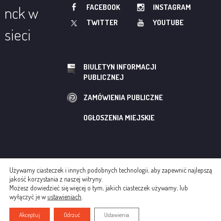
FACEBOOK
INSTAGRAM
nck w
TWITTER
YOUTUBE
sieci
BIULETYN INFORMACJI
PUBLICZNEJ
ZAMÓWIENIA PUBLICZNE
OGŁOSZENIA MIEJSKIE
Używamy ciasteczek i innych podobnych technologii, aby zapewnić najlepszą
© NOWOHUCKIE CENTRUM KULTURY
jakość korzystania z naszej witryny.
Możesz dowiedzieć się więcej o tym, jakich ciasteczek używamy, lub
REGULAMINY
POLITYKA COOKIES
wyłączyć je w
ustawieniach
.
CREATED BY AGENCJA INTERAKTYWNA ADWEB
Akceptuj
Odrzuć
Ustawienia