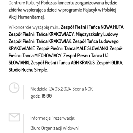
Centrum Kultury!
Podczas koncertu zorganizowana będzie
zbiórka wspierająca dzieci w programie Pajacyk w Polskiej
Akcji Humanitarnej.
W koncercie wystąpią m.in.:
Zespół Pieśni i Tańca NOWA HUTA
,
Zespół Pieśni i Tańca KRAKOWIACY
,
Międzyszkolny Ludowy
Zespół Pieśni i Tańca KRAKOWIAK
,
Zespół Tańca Ludowego
KRAKOWIANIE
,
Zespół Pieśni i Tańca MAŁE SŁOWIANKI
,
Zespół
Pieśni i Tańca MIECHOWIACY
,
Zespół Pieśni i Tańca UJ
SŁOWIANKI
,
Zespół Pieśni i Tańca AGH KRAKUS
,
Zespół IGLIKA
,
Studio Ruchu Simple
.
Niedziela,
24.03.2024
, Scena NCK
godz.
18:00
Informacje i rezerwacja:
Biuro Organizacji Widowni