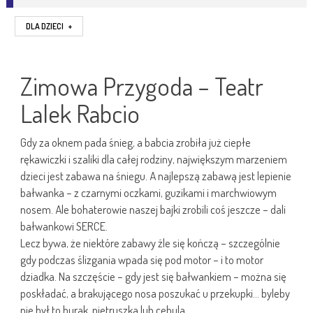
DLA DZIECI
+
Zimowa Przygoda – Teatr
Lalek Rabcio
Gdy za oknem pada śnieg, a babcia zrobiła już ciepłe
rękawiczki i szaliki dla całej rodziny, największym marzeniem
dzieci jest zabawa na śniegu. A najlepszą zabawą jest lepienie
bałwanka – z czarnymi oczkami, guzikami i marchwiowym
nosem. Ale bohaterowie naszej bajki zrobili coś jeszcze – dali
bałwankowi SERCE.
Lecz bywa, że niektóre zabawy źle się kończą – szczególnie
gdy podczas ślizgania wpada się pod motor – i to motor
dziadka. Na szczęście – gdy jest się bałwankiem – można się
poskładać, a brakującego nosa poszukać u przekupki… byleby
nie był to burak, pietruszka lub cebula.