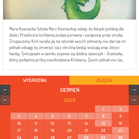
Maria Kownacka Sztuka Marii Kownackiej należy do klasyki polskiej dla
dzieci. Prześliczna królewna zostaje porwana i uwięziona przez smoka.
Zrozpaczony Król wysyła jej na ratunek swoich żołnierzy, nie starcza im
jednak odwagi, by zmierzyć się z okrutną bestią, wracają więc okryci
hańbą. Tymczasem w zamku pojawia się dzielny szewczyk – Dratewka,
który podejmie próbę oswobodzenia Królewny. Zanim jednak mu się...
WYDARZENIA
ZAJĘCIA
SIERPIEŃ
2026
1
2
3
4
5
6
7
8
9
10
11
12
13
14
15
16
17
18
19
20
21
22
23
24
25
26
27
28
29
30