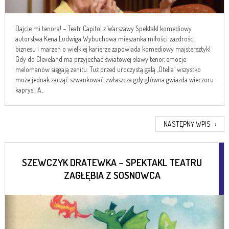
Dajcie mi tenora! – Teatr Capitol z Warszawy Spektakl komediowy
autorstwa Kena Ludwiga Wybuchowa mieszanka miłości, zazdrości,
biznesu i marzeń o wielkiej karierze zapowiada komediowy majstersztyk!
Gdy do Cleveland ma przyjechać światowej sławy tenor, emocje
melomanów sięgają zenitu. Tuż przed uroczystą galą „Otella” wszystko
może jednak zacząć szwankować, zwłaszcza gdy główna gwiazda wieczoru
kaprysi. A...
NASTĘPNY WPIS
›
SZEWCZYK DRATEWKA – SPEKTAKL TEATRU
ZAGŁĘBIA Z SOSNOWCA