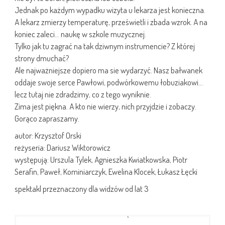
Jednak po każdym wypadku wizyta u lekarza jest konieczna.
A lekarz zmierzy temperaturę, prześwietli i zbada wzrok. A na
koniec zaleci… naukę w szkole muzycznej.
Tylko jak tu zagrać na tak dziwnym instrumencie? Z której
strony dmuchać?
Ale najważniejsze dopiero ma sie wydarzyć. Nasz bałwanek
oddaje swoje serce Pawłowi, podwórkowemu łobuziakowi…
lecz tutaj nie zdradzimy, co z tego wyniknie.
Zima jest piękna. A kto nie wierzy, nich przyjdzie i zobaczy.
Gorąco zapraszamy.
autor: Krzysztof Orski
reżyseria: Dariusz Wiktorowicz
występują: Urszula Tylek, Agnieszka Kwiatkowska, Piotr
Serafin, Paweł, Kominiarczyk, Ewelina Klocek, Łukasz Łęcki
spektakl przeznaczony dla widzów od lat 3
[POKAZ ZDJĘĆ]