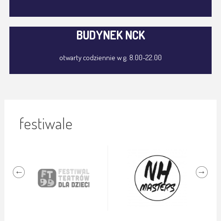
BUDYNEK NCK
otwarty codziennie w g. 8.00-22.00
festiwale