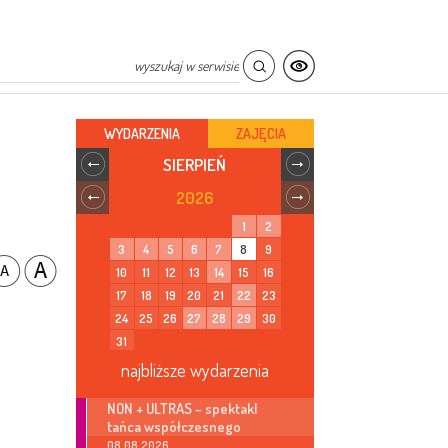
WYDARZENIA
ZAJĘCIA
SIERPIEŃ
2026
1
2
3
4
5
6
7
8
9
10
11
12
13
14
15
16
17
18
19
20
21
22
23
24
25
26
27
28
29
30
31
najbliższe wydarzenia
NON + ULTRAS – spektakl
tańca współczesnego
08.08.2026