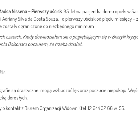
Madsa Nissena – Pierwszy uścisk.
85-letnia pacjentka domu opieki w Sa
ki Adriany Silva da Costa Souza. To pierwszy uścisk od pięciu miesięcy – 
e zostały ograniczone do niezbędnego minimum.
szych czasach. Kiedy dowiedziałem się o pogłębiającym się w Brazylii kryzy
nta Bolsonaro poczułem, że trzeba działać.
 r.
grafie są drastyczne, mogą wzbudzać lęk oraz poczucie niepokoju. Wejś
eką dorosłych.
o kontakt z Biurem Organizacji Widowni (tel. 12 644 02 66 w. 55,