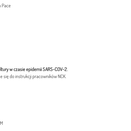
h Pace
tury w czasie epidemii SARS-COV-2.
e się do instrukcji pracowników NCK.
UM