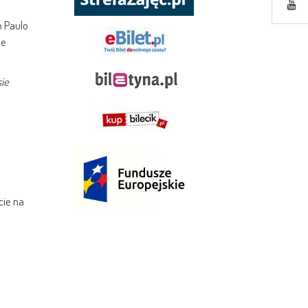
o Paulo
ze
sie
cie na