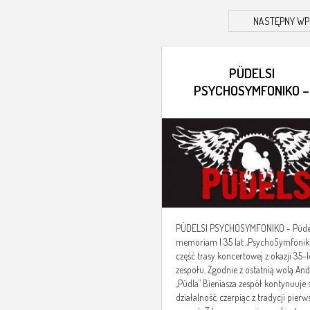
NASTĘPNY WP
PÜDELSI
PSYCHOSYMFONIKO –
PÜDEL IN MEMORIAM | 
LAT
PÜDELSI PSYCHOSYMFONIKO - Püdel
memoriam | 35 lat „PsychoSymfonik
część trasy koncertowej z okazji 35-l
zespołu. Zgodnie z ostatnią wolą And
„Püdla” Bieniasza zespół kontynuuje
działalność, czerpiąc z tradycji pier