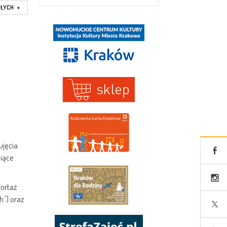
SŁYCH
+
ujęcia
siące
portaż
h”) oraz