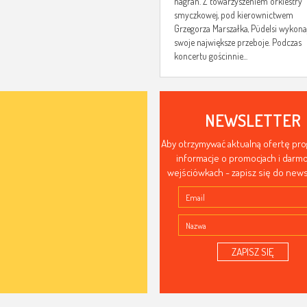
nagrań. Z towarzyszeniem orkiestry
smyczkowej, pod kierownictwem
Grzegorza Marszałka, Püdelsi wykona
swoje największe przeboje. Podczas
koncertu gościnnie...
NEWSLETTER
Aby otrzymywać aktualną ofertę pr
informacje o promocjach i dar
wejściówkach - zapisz się do news
ZAPISZ SIĘ