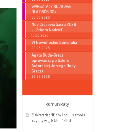
WARSZTATY RUCHOWE
DLA OSÓB 60+
08.08.2026
Noc Cracovia Sacra 2026
– „Źródło Nadziei”
15.08.2026
VI Nowohuckie Senioralia
23.08.2026
Agata Duda-Gracz
oprowadza po Galerii
Autorskiej Jerzego Dudy-
Gracza
28.08.2026
komunikaty
Sekretariat NCK w lipcu i sierpniu
czynny w g. 8.00 – 16.00.