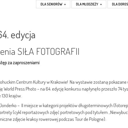
DLA SENIORÓW
+
DLA MŁODZIEŻY
+
DLA DORO
. edycja
enia SIŁA FOTOGRAFII
wstęp za zaproszeniami
owohuckim Centrum Kultury w Krakowie! Na wystawie zostaną pokazane 
World Press Photo – na 64. edycję konkursu napłynęło przeszło 74 ty
 130 krajów.
a Jonderko – II miejsce w kategorii projektów długoterminowych (fotore
i Portrety (cykl reportażowych zdjęć portretowych pod tytułem „Niewybuc
amiczne zdjęcie kraksy rowerowej podczas Tour de Pologne).