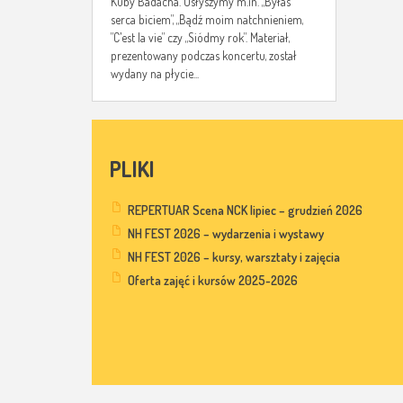
Kuby Badacha. Usłyszymy m.in. „Byłaś
serca biciem”, „Bądź moim natchnieniem,
”C’est la vie” czy „Siódmy rok”. Materiał,
prezentowany podczas koncertu, został
wydany na płycie...
PLIKI
REPERTUAR Scena NCK lipiec – grudzień 2026
NH FEST 2026 – wydarzenia i wystawy
NH FEST 2026 – kursy, warsztaty i zajęcia
Oferta zajęć i kursów 2025-2026