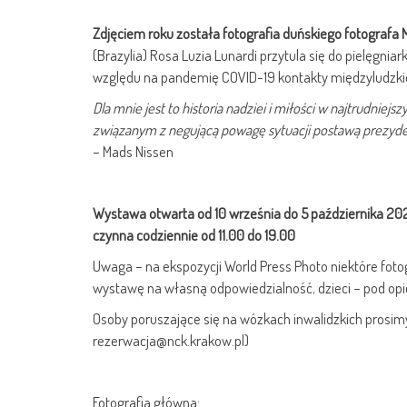
Zdjęciem roku została fotografia duńskiego fotografa 
(Brazylia) Rosa Luzia Lunardi przytula się do pielęgniar
względu na pandemię COVID-19 kontakty międzyludzki
Dla mnie jest to historia nadziei i miłości w najtrudniej
związanym z negującą powagę sytuacji postawą prezyde
– Mads Nissen
Wystawa otwarta od 10 września do 5 października 2021
czynna codziennie od 11.00 do 19.00
Uwaga – na ekspozycji World Press Photo niektóre foto
wystawę na własną odpowiedzialność, dzieci – pod opi
Osoby poruszające się na wózkach inwalidzkich prosimy 
rezerwacja@nck.krakow.pl)
Fotografia główna: