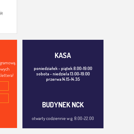
ją
KASA
ogramową,
poniedziałek - piątek 8.00-19.00
mowych
sobota - niedziela 13.00-19.00
lettera!
przerwa 14.15-14.35
BUDYNEK NCK
otwarty codziennie w g. 8.00-22.00