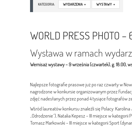
KATEGORIA:
WYDARZENIA
+
WYSTAWY
+
WORLD PRESS PHOTO – 64
Wystawa w ramach wydarz
Wernisaż wystawy – 9 września (czwartek), g. 18.00, 
Najlepsze fotografie prasowe już po raz czwarty w N
nagrodzone w konkursie organizowanym przez Fundację 
zdjęć nadesłanych przez ponad 4 tysiące fotografów ze
Wśród laureatów konkursu znaleźli się Polacy: Karolin
„Odrodzenie”), Natalia Kepesz – III miejsce w kategori
Tomasz Markowski – III miejsce w kategorii Sport (dyn