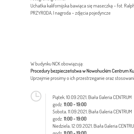
Uchatka kalifornijska bawiąca się maseczką – fot. Ralp
PRZYRODA, I nagroda – zdjęcia pojedyncze
W budynku NCK obowiązują:
Procedury bezpieczeństwa w Nowohuckim Centrum Kul
Uprzejmie prosimy o ich przestrzeganie oraz stosowani
Piątek,
10.09.2021
, Biała Galeria CENTRUM
godz.
11:00 - 19:00
Sobota,
11.09.2021
, Biała Galeria CENTRUM
godz.
11:00 - 19:00
Niedziela,
12.09.2021
, Biała Galeria CENTR
godz.
11:00 - 19:00