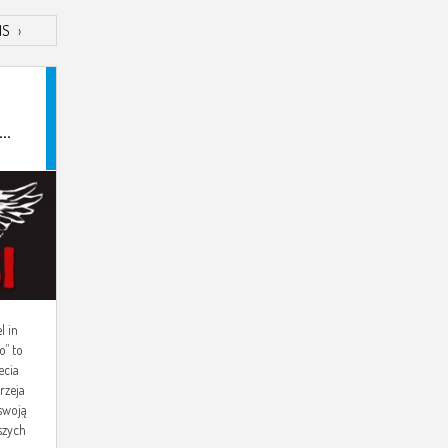
IS
›
35
 in
o” to
ecia
rzeja
 swoją
wszych