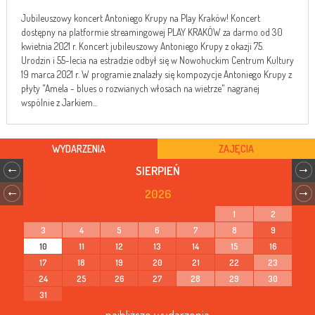
Jubileuszowy koncert Antoniego Krupy na Play Kraków! Koncert
dostępny na platformie streamingowej PLAY KRAKÓW za darmo od 30
kwietnia 2021 r. Koncert jubileuszowy Antoniego Krupy z okazji 75.
Urodzin i 55-lecia na estradzie odbył się w Nowohuckim Centrum Kultury
19 marca 2021 r. W programie znalazły się kompozycje Antoniego Krupy z
płyty "Amela - blues o rozwianych włosach na wietrze" nagranej
wspólnie z Jarkiem...
WYDARZENIA
ZAJĘCIA
SIERPIEŃ
2026
1
2
3
4
5
6
7
8
9
10
11
12
13
14
15
16
17
18
19
20
21
22
23
24
25
26
27
28
29
30
31
najbliższe wydarzenia