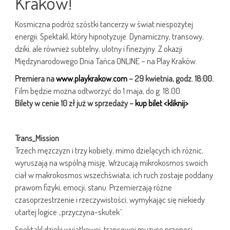
Kraków!
Kosmiczna podróż szóstki tancerzy w świat niespożytej
energii. Spektakl, który hipnotyzuje. Dynamiczny, transowy,
dziki, ale również subtelny, ulotny i finezyjny. Z okazji
Międzynarodowego Dnia Tańca ONLINE – na Play Kraków.
Premiera na
www.playkrakow.com
– 29 kwietnia, godz. 18:00.
Film będzie można odtworzyć do 1 maja, do g. 18.00.
Bilety w cenie 10 zł już w sprzedaży –
kup bilet <kliknij>
Trans_Mission
Trzech mężczyzn i trzy kobiety, mimo dzielących ich różnic,
wyruszają na wspólną misję. Wrzucają mikrokosmos swoich
ciał w makrokosmos wszechświata, ich ruch zostaje poddany
prawom fizyki, emocji, stanu. Przemierzają różne
czasoprzestrzenie i rzeczywistości, wymykając się niekiedy
utartej logice „przyczyna-skutek”.
Spektakl dzięki wyjątkowej, transowej muzyce przenosi