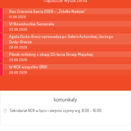
Noc Cracovia Sacra 2026 – „Źródło Nadziei”
15.08.2026
VI Nowohuckie Senioralia
23.08.2026
Agata Duda-Gracz oprowadza po Galerii Autorskiej Jerzego
Dudy-Gracza
28.08.2026
Piknik rodzinny z okazji 35-lecia Straży Miejskiej
28.08.2026
W NCK wszystko GRA!
29.08.2026
komunikaty
Sekretariat NCK w lipcu i sierpniu czynny w g. 8.00 – 16.00.