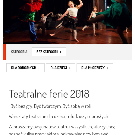
KATEGORIA:
BEZ KATEGORII
+
DLA DOROSŁYCH
+
DLA DZIECI
+
DLA MŁODZIEŻY
+
Teatralne ferie 2018
„Być bez gry. Być twórczym. Być sobą w roli”
Warsztaty teatralne dla dzieci, młodzieży i dorosłych
Zapraszamy pasjonatów teatru i wszystkich, którzy chcą
poznać kulisy pracy aktora, odkrywając przy tym swój