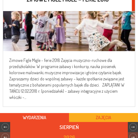
Zimowe Figle Migle - ferie 2018 Zajęcia muzyczno-ruchowe dla
przedszkolaków. W programie zabawy i konkursy, nauka piosenek,
kolorowe malowanki, muzyczne improwizacje i głośne czytanie bajek.
Zapraszamy dzieci do wspólnej zabawy – każde spotkanie związane jest
tematycznie z bohaterami popularnych bajek dla dzieci. ZAPLĄTANI W
TAŃCU 12.02.2018 r. (poniedziałek) - zabawy integracyjne z użyciem
włóczki -...
WYDARZENIA
ZAJĘCIA
SIERPIEŃ
2026