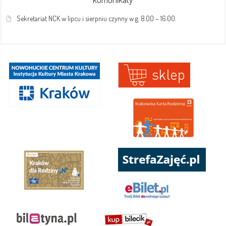
Sekretariat NCK w lipcu i sierpniu czynny w g. 8.00 – 16.00.