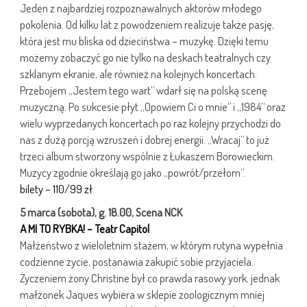
Jeden z najbardziej rozpoznawalnych aktorów młodego
pokolenia. Od kilku lat z powodzeniem realizuje także pasję,
która jest mu bliska od dzieciństwa – muzykę. Dzięki temu
możemy zobaczyć go nie tylko na deskach teatralnych czy
szklanym ekranie, ale również na kolejnych koncertach.
Przebojem „Jestem tego wart” wdarł się na polską scenę
muzyczną. Po sukcesie płyt „Opowiem Ci o mnie” i „1984” oraz
wielu wyprzedanych koncertach po raz kolejny przychodzi do
nas z dużą porcją wzruszeń i dobrej energii. „Wracaj” to już
trzeci album stworzony wspólnie z Łukaszem Borowieckim.
Muzycy zgodnie określają go jako „powrót/przełom”.
bilety – 110/99 zł
5 marca (sobota), g. 18.00, Scena NCK
A MI TO RYBKA! –
Teatr Capitol
Małżeństwo z wieloletnim stażem, w którym rutyna wypełnia
codzienne życie, postanawia zakupić sobie przyjaciela.
Życzeniem żony Christine był co prawda rasowy york, jednak
małżonek Jaques wybiera w sklepie zoologicznym mniej