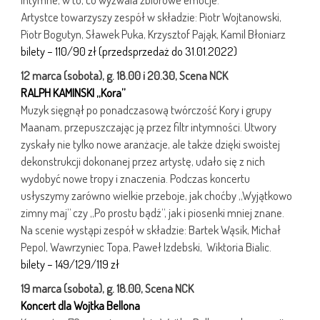
Artystce towarzyszy zespół w składzie: Piotr Wojtanowski,
Piotr Bogutyn, Sławek Puka, Krzysztof Pająk, Kamil Błoniarz
bilety – 110/90 zł (przedsprzedaż do 31.01.2022)
12 marca (sobota), g. 18.00 i 20.30, Scena NCK
RALPH KAMINSKI „Kora”
Muzyk sięgnął po ponadczasową twórczość Kory i grupy
Maanam, przepuszczając ją przez filtr intymności. Utwory
zyskały nie tylko nowe aranżacje, ale także dzięki swoistej
dekonstrukcji dokonanej przez artystę, udało się z nich
wydobyć nowe tropy i znaczenia. Podczas koncertu
usłyszymy zarówno wielkie przeboje, jak choćby „Wyjątkowo
zimny maj” czy „Po prostu bądź”, jak i piosenki mniej znane.
Na scenie wystąpi zespół w składzie: Bartek Wąsik, Michał
Pepol, Wawrzyniec Topa, Paweł Izdebski, Wiktoria Bialic.
bilety – 149/129/119 zł
19 marca (sobota), g. 18.00, Scena NCK
Koncert dla Wojtka Bellona