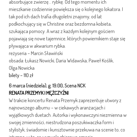
absorbujące zwierzę… rybkę. Od tego momentu ich
mieszkanie codziennie powiększa się o kolejnego lokatora. I
tak pod ich dach trafia długoletni znajomy, od lat
podkochujący się w Christine oraz bezdomna kobieta,
szukająca pomocy. A wraz z każdym kolejnym gościem
pojawiają się nowe tajemnice, których powiernikiem staje się
pływająca w akwarium rybka.
reżyseria – Marcin Sławiński
obsada: Łukasz Nowicki, Daria Widawska, Paweł Koślik,
Olga Nowicka
bilety – 110 zł
6 marca (niedziela), g. 19.00, Scena NCK
RENATA PRZEMYK I MĘŻCZYŹNI
W trakcie koncertu Renata Przemyk zaprezentuje utwory z
najnowszego albumu – w ciekawych aranżacjach i
wyjątkowych duetach. Autorka i wykonawczyni niezmienna w
swojej zmienności, niestrudzona poszukiwaczka form i
stylistyk, świadomie i kunsztownie przekuwa na scenie to, co
intymne, w to, co wyzwala zbiorowe emocje.