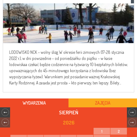
LODOWISKO NCK – wolny ślizg W okresie ferii zimowych (17-28 stycznia
2022 r.), w dni powszednie – od poniedziałku do piątku – w kasie
lodowiskaa czekać będzie codziennie na łyżwiarzy 10 bezpłatnych biletów,
upoważniających do 45-minutowego korzystania z lodowiska (bez
wypożyczania łyżew). Warunkiem jest posiadanie ważnej Krakowskiej
Karty Rodzinnej. A zasada jest prosta – kto pierwszy, ten lepszy. Bilety...
WYDARZENIA
ZAJĘCIA
SIERPIEŃ
2026
1
2