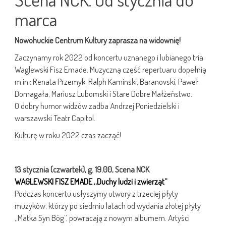
marca
Nowohuckie Centrum Kultury zaprasza na widownię!
Zaczynamy rok 2022 od koncertu uznanego i lubianego tria
Waglewski Fisz Emade. Muzyczną część repertuaru dopełnią
m.in.: Renata Przemyk, Ralph Kaminski, Baranovski, Paweł
Domagała, Mariusz Lubomski i Stare Dobre Małżeństwo.
O dobry humor widzów zadba Andrzej Poniedzielski i
warszawski Teatr Capitol.
Kulturę w roku 2022 czas zacząć!
13 stycznia (czwartek), g. 19.00, Scena NCK
WAGLEWSKI FISZ EMADE
„Duchy ludzi i zwierząt”
Podczas koncertu usłyszymy utwory z trzeciej płyty
muzyków, którzy po siedmiu latach od wydania złotej płyty
„Matka Syn Bóg”, powracają z nowym albumem. Artyści