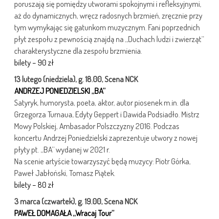
poruszają się pomiędzy utworami spokojnymi i refleksyjnymi,
aż do dynamicznych, wręcz radosnych brzmień, zręcznie przy
tym wymykając się gatunkom muzycznym. Fani poprzednich
płyt zespołu z pewnością znajdą na „Duchach ludzi i zwierząt”
charakterystyczne dla zespołu brzmienia.
bilety – 90 zł
13 lutego (niedziela), g. 18.00, Scena NCK
ANDRZEJ PONIEDZIELSKI „BA”
Satyryk, humorysta, poeta, aktor, autor piosenek m.in. dla
Grzegorza Turnaua, Edyty Geppert i Dawida Podsiadło. Mistrz
Mowy Polskiej, Ambasador Polszczyzny 2016. Podczas
koncertu Andrzej Poniedzielski zaprezentuje utwory z nowej
płyty pt. „BA” wydanej w 2021 r.
Na scenie artyście towarzyszyć będą muzycy: Piotr Górka,
Paweł Jabłoński, Tomasz Piątek.
bilety – 80 zł
3 marca (czwartek), g. 19.00, Scena NCK
PAWEŁ DOMAGAŁA „
Wracaj Tour”