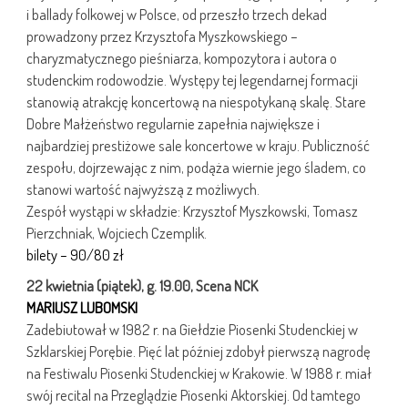
i ballady folkowej w Polsce, od przeszło trzech dekad
prowadzony przez Krzysztofa Myszkowskiego –
charyzmatycznego pieśniarza, kompozytora i autora o
studenckim rodowodzie. Występy tej legendarnej formacji
stanowią atrakcję koncertową na niespotykaną skalę. Stare
Dobre Małżeństwo regularnie zapełnia największe i
najbardziej prestiżowe sale koncertowe w kraju. Publiczność
zespołu, dojrzewając z nim, podąża wiernie jego śladem, co
stanowi wartość najwyższą z możliwych.
Zespół wystąpi w składzie: Krzysztof Myszkowski, Tomasz
Pierzchniak, Wojciech Czemplik.
bilety – 90/80 zł
22 kwietnia (piątek), g. 19.00, Scena NCK
MARIUSZ LUBOMSKI
Zadebiutował w 1982 r. na Giełdzie Piosenki Studenckiej w
Szklarskiej Porębie. Pięć lat później zdobył pierwszą nagrodę
na Festiwalu Piosenki Studenckiej w Krakowie. W 1988 r. miał
swój recital na Przeglądzie Piosenki Aktorskiej. Od tamtego