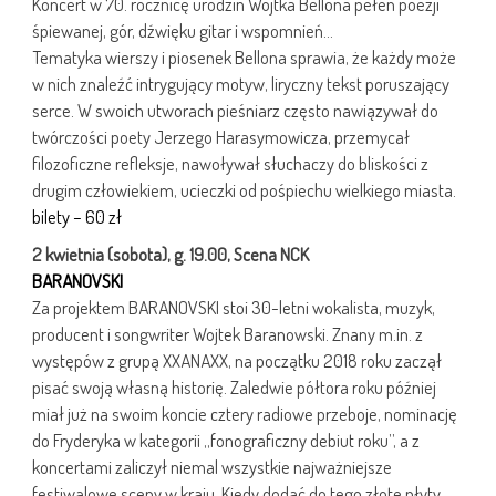
Koncert w 70. rocznicę urodzin Wojtka Bellona pełen poezji
śpiewanej, gór, dźwięku gitar i wspomnień…
Tematyka wierszy i piosenek Bellona sprawia, że każdy może
w nich znaleźć intrygujący motyw, liryczny tekst poruszający
serce. W swoich utworach pieśniarz często nawiązywał do
twórczości poety Jerzego Harasymowicza, przemycał
filozoficzne refleksje, nawoływał słuchaczy do bliskości z
drugim człowiekiem, ucieczki od pośpiechu wielkiego miasta.
bilety – 60 zł
2 kwietnia (sobota), g. 19.00, Scena NCK
BARANOVSKI
Za projektem BARANOVSKI stoi 30-letni wokalista, muzyk,
producent i songwriter Wojtek Baranowski. Znany m.in. z
występów z grupą XXANAXX, na początku 2018 roku zaczął
pisać swoją własną historię. Zaledwie półtora roku później
miał już na swoim koncie cztery radiowe przeboje, nominację
do Fryderyka w kategorii „fonograficzny debiut roku”, a z
koncertami zaliczył niemal wszystkie najważniejsze
festiwalowe sceny w kraju. Kiedy dodać do tego złote płyty