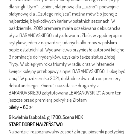
dla singli „Dym” i „Zbiór”, platynową dla „Luźno” i podwójnie
platynową dla „Czułego miejsca”, można mówić o jednej z
najbardziej błyskotliwych karier w ostatnich sezonach. W
październiku 2019 premierę miała oczekiwana debiutancka
płyta BARANOVSKIEGO zatytułowana „Zbiór, w zgodnej opinii
krytyków jeden z najbardziej udanych albumów w polskim
popie ostatnich lat. Wydawnictwo przyniosło autorowi kolejne
3 nominacje do Fryderyków, uzyskało także status Złotej
Płyty. W ubiegłym roku triumfy w radiu oraz w internecie
święcił kolejny przebojowy singiel BARANOVSKIEGO „Lubię być
z nią”. W październiku 2021, dokładnie dwa lata od premiery
debiutanckiego „Zbioru”, ukazała się druga płyta
BARANOVSKIEGO zatytułowana „BARANOVSKI 2”. Album ten
jeszcze przed premierą pokrył się Złotem.
bilety – 80 zł
9 kwietnia (sobota), g. 17.00, Scena NCK
STARE DOBRE MAŁŻEŃSTWO
Najbardziej rozpoznawalny zespół z kręgu piosenki poetyckiej