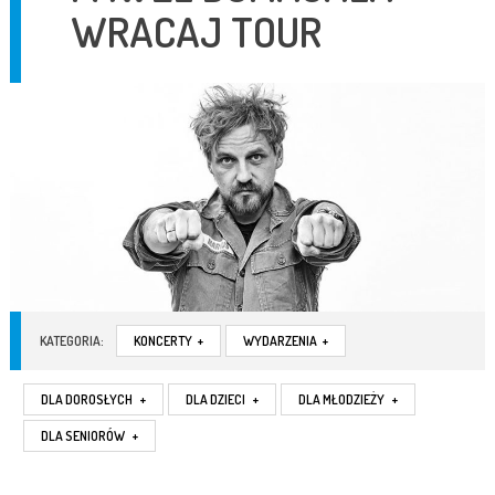
WRACAJ TOUR
KATEGORIA:
KONCERTY
+
WYDARZENIA
+
DLA DOROSŁYCH
+
DLA DZIECI
+
DLA MŁODZIEŻY
+
DLA SENIORÓW
+