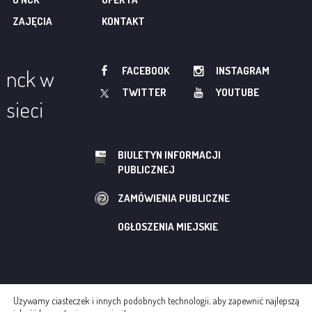
ZAJĘCIA
KONTAKT
FACEBOOK
INSTAGRAM
nck w
TWITTER
YOUTUBE
sieci
BIULETYN INFORMACJI
PUBLICZNEJ
ZAMÓWIENIA PUBLICZNE
OGŁOSZENIA MIEJSKIE
Używamy ciasteczek i innych podobnych technologii, aby zapewnić najlepszą
© NOWOHUCKIE CENTRUM KULTURY