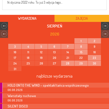
14 stycznia 2022 roku. To już 3 edycja tego...
WYDARZENIA
ZAJĘCIA
SIERPIEŃ
2026
1
2
3
4
5
6
7
8
9
10
11
12
13
14
15
16
17
18
19
20
21
22
23
24
25
26
27
28
29
30
31
najbliższe wydarzenia
HOLD ONTO THE WIND – spektakl tańca współczesnego
06.08.2026
Warsztaty ruchowe
06.08.2026
SILENT DISCO