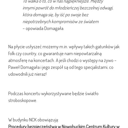
To walka o to, co w nas najpiękniejsze. Między
innymi powrót do młodzieńczej bezczelnej odwagi,
która domaga się, by iść po swoje bez
niepotrzebnych kompromisów ze światem
– opowiada Domagała.
Na płycie usłyszeć możemy m.in. wpływy takich gatunków jak
folk czy country, co gwarantuje nam niepowtarzalną
atmosferę na koncertach. A jeśli chodzi o występy na żywo –
Paweł Domagała i jego zespół są od tego specjalistami, co
udowodnili już nieraz!
Podczas koncertu wykorzystywane będzie światło
stroboskopowe.
W budynku NCK obowiązują:
Procedury bezpieczeństwa w Nowohuckim Centrum Kultury w