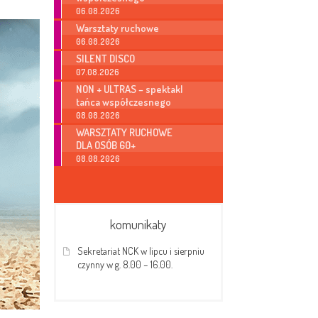
06.08.2026
Warsztaty ruchowe
06.08.2026
SILENT DISCO
07.08.2026
NON + ULTRAS – spektakl
tańca współczesnego
08.08.2026
WARSZTATY RUCHOWE
DLA OSÓB 60+
08.08.2026
komunikaty
Sekretariat NCK w lipcu i sierpniu
czynny w g. 8.00 – 16.00.