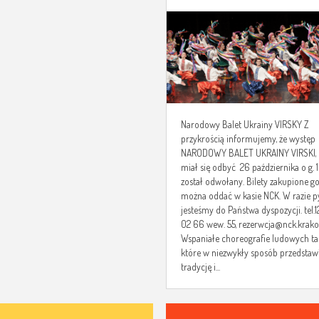
Narodowy Balet Ukrainy VIRSKY Z
przykrością informujemy, że występ
NARODOWY BALET UKRAINY VIRSKI, 
miał się odbyć 26 października o g. 
został odwołany. Bilety zakupione g
można oddać w kasie NCK. W razie p
jesteśmy do Państwa dyspozycji. tel.1
02 66 wew. 55, rezerwcja@nck.krako
Wspaniałe choreografie ludowych t
które w niezwykły sposób przedstaw
tradycję i...