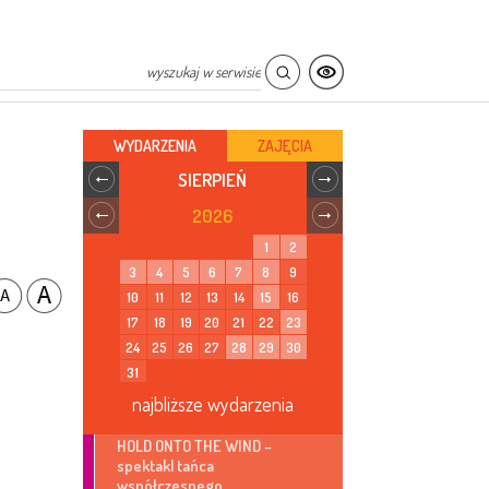
WYDARZENIA
ZAJĘCIA
SIERPIEŃ
2026
1
2
3
4
5
6
7
8
9
10
11
12
13
14
15
16
17
18
19
20
21
22
23
24
25
26
27
28
29
30
31
najbliższe wydarzenia
HOLD ONTO THE WIND –
spektakl tańca
współczesnego