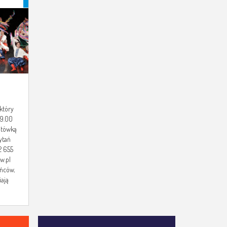
który
19.00
otówką
ytań
2 655
w.pl
ańców,
iają