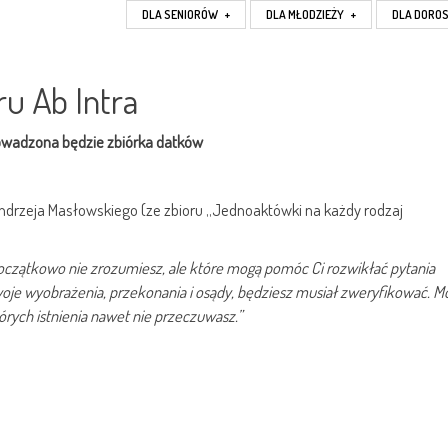
DLA SENIORÓW
+
DLA MŁODZIEŻY
+
DLA DORO
ru Ab Intra
owadzona będzie zbiórka datków
ndrzeja Masłowskiego (ze zbioru „Jednoaktówki na każdy rodzaj
początkowo nie zrozumiesz, ale które mogą pomóc Ci rozwikłać pytania
woje wyobrażenia, przekonania i osądy, będziesz musiał zweryfikować. M
órych istnienia nawet nie przeczuwasz.”