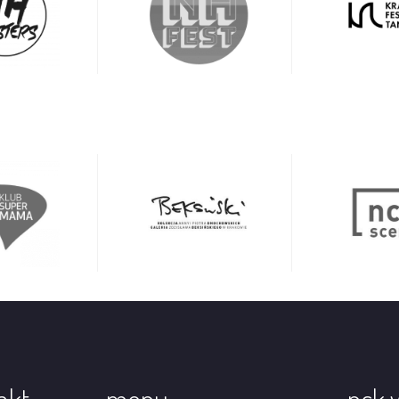
akt
menu
nck 