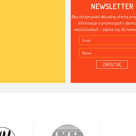
NEWSLETTER
Aby otrzymywać aktualną ofertę pr
informacje o promocjach i dar
wejściówkach - zapisz się do news
ZAPISZ SIĘ