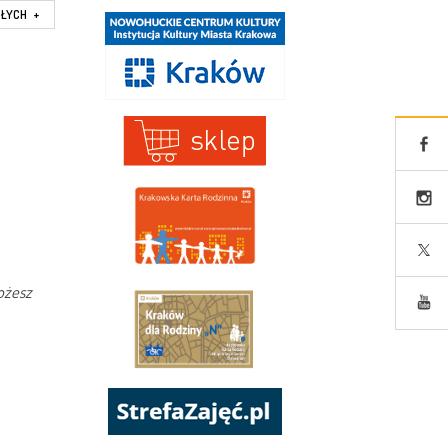
SŁYCH
+
ożesz