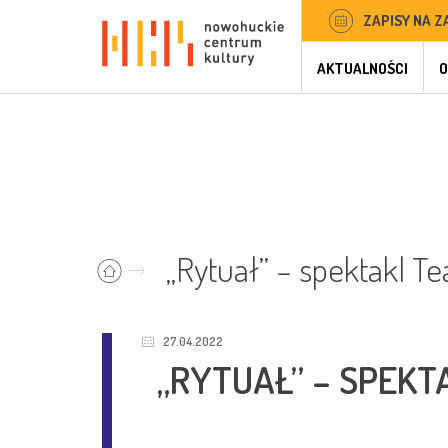
ZAPISY NA Z
AKTUALNOŚCI
O
„Rytuał” – spektakl Te
27.04.2022
„RYTUAŁ” – SPEKT