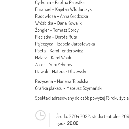
Cyrkonia – Paulina Pajestka
Emanuel – Kajetan Włodarczyk
Rudowłosa – Anna Grodzicka
Wróżbitka – Daria Kowalik
Żongler – Tomasz Sordyl
Flecistka – Dorota Ruta
Pajęczyca – Izabela Jarosławska
Poeta – Karol Tenderowicz
Malarz – Karol Wnuk
Aktor – Yurii Yehorov
Dziwak – Mateusz Olszewski
Reżyseria – Marlena Topolska
Grafika plakatu – Mateusz Szymański
Spektakl adresowany do osób powyżej 13 roku życia
Środa,
27.04.2022
, studio teatralne 20
godz.
20:00