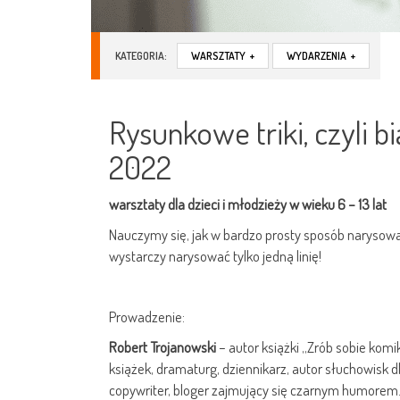
KATEGORIA:
WARSZTATY
+
WYDARZENIA
+
Rysunkowe triki, czyli b
2022
warsztaty dla dzieci i młodzieży w wieku 6 – 13 lat
Nauczymy się, jak w bardzo prosty sposób narysow
wystarczy narysować tylko jedną linię!
Prowadzenie:
Robert Trojanowski
– autor książki „Zrób sobie komik
książek, dramaturg, dziennikarz, autor słuchowisk 
copywriter, bloger zajmujący się czarnym humorem.