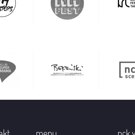
akt
menu
nck 