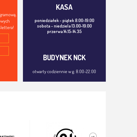
KASA
ogramową,
poniedziałek - piątek 8.00-19.00
mowych
sobota - niedziela 13.00-19.00
lettera!
przerwa 14.15-14.35
BUDYNEK NCK
otwarty codziennie w g. 8.00-22.00