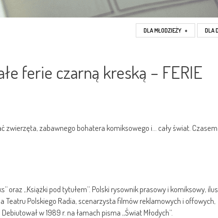
DLA MŁODZIEŻY
+
DLA 
iałe ferie czarną kreską – FERIE
ać zwierzęta, zabawnego bohatera komiksowego i… cały świat. Czasem
s” oraz „Książki pod tytułem”. Polski rysownik prasowy i komiksowy, ilus
dla Teatru Polskiego Radia, scenarzysta filmów reklamowych i offowych,
 Debiutował w 1989 r. na łamach pisma „Świat Młodych”.