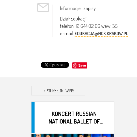
Informacje i zapisy:
Dział Edukacji
telefon: 12 644 02 66 wew. 35
e-mail:
EDUKACJA@NCK.KRAKOW.PL
Save
‹
POPRZEDNI WPIS
KONCERT RUSSIAN
NATIONAL BALLET OF
SIBERIA – KRASNOJARSK