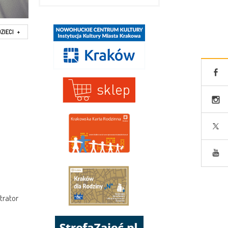
DZIECI
+
trator