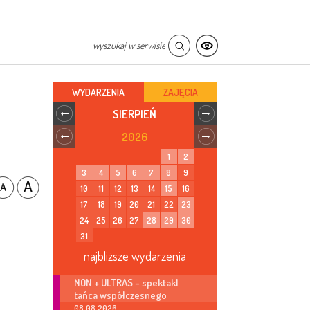
WYDARZENIA
ZAJĘCIA
SIERPIEŃ
2026
1
2
3
4
5
6
7
8
9
10
11
12
13
14
15
16
17
18
19
20
21
22
23
24
25
26
27
28
29
30
31
najbliższe wydarzenia
NON + ULTRAS – spektakl
tańca współczesnego
08.08.2026