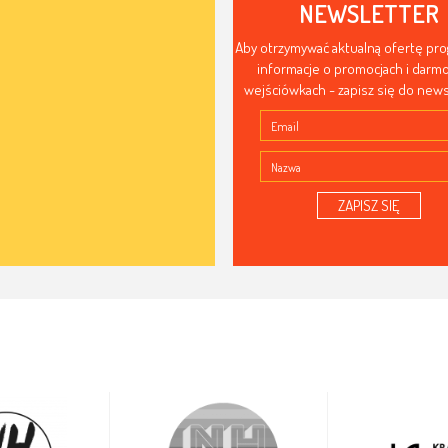
NEWSLETTER
Aby otrzymywać aktualną ofertę pr
informacje o promocjach i dar
wejściówkach - zapisz się do news
ZAPISZ SIĘ