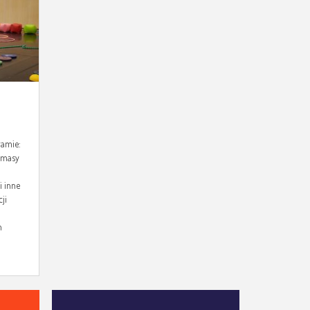
ramie:
 masy
i inne
ji
h