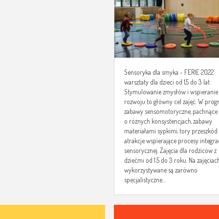
Sensoryka dla smyka - FERIE 2022
warsztaty dla dzieci od 1,5 do 3 lat
Stymulowanie zmysłów i wspieranie
rozwoju to główny cel zajęć. W prog
zabawy sensomotoryczne, pachnące
o różnych konsystencjach, zabawy
materiałami sypkimi, tory przeszkód 
atrakcje wspierające procesy integrac
sensorycznej. Zajęcia dla rodziców z
dziećmi od 1.5 do 3 roku. Na zajęciac
wykorzystywane są zarówno
specjalistyczne...