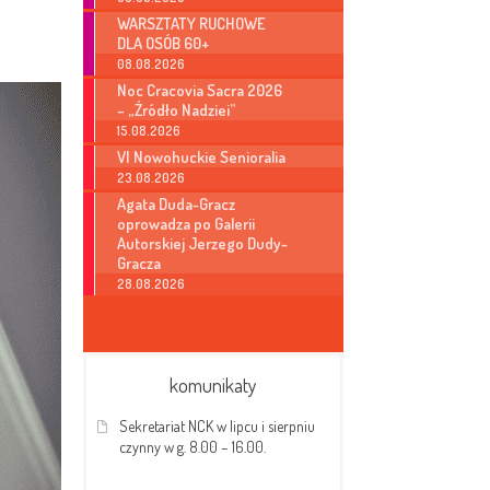
WARSZTATY RUCHOWE
DLA OSÓB 60+
08.08.2026
Noc Cracovia Sacra 2026
– „Źródło Nadziei”
15.08.2026
VI Nowohuckie Senioralia
23.08.2026
Agata Duda-Gracz
oprowadza po Galerii
Autorskiej Jerzego Dudy-
Gracza
28.08.2026
komunikaty
Sekretariat NCK w lipcu i sierpniu
czynny w g. 8.00 – 16.00.