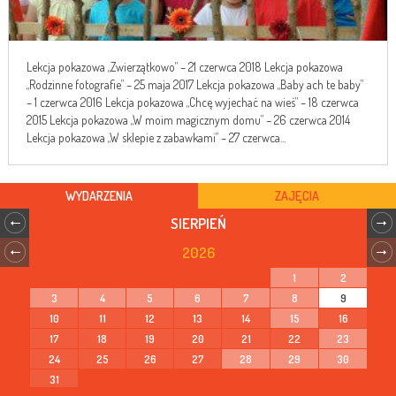
Lekcja pokazowa „Zwierzątkowo” – 21 czerwca 2018 Lekcja pokazowa
„Rodzinne fotografie” – 25 maja 2017 Lekcja pokazowa „Baby ach te baby”
– 1 czerwca 2016 Lekcja pokazowa „Chcę wyjechać na wieś” – 18 czerwca
2015 Lekcja pokazowa „W moim magicznym domu” – 26 czerwca 2014
Lekcja pokazowa „W sklepie z zabawkami” – 27 czerwca...
WYDARZENIA
ZAJĘCIA
SIERPIEŃ
2026
1
2
3
4
5
6
7
8
9
10
11
12
13
14
15
16
17
18
19
20
21
22
23
24
25
26
27
28
29
30
31