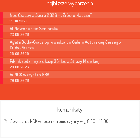
najbliższe wydarzenia
Noc Cracovia Sacra 2026 – „Źródło Nadziei”
15.08.2026
VI Nowohuckie Senioralia
23.08.2026
Agata Duda-Gracz oprowadza po Galerii Autorskiej Jerzego
Dudy-Gracza
28.08.2026
Piknik rodzinny z okazji 35-lecia Straży Miejskiej
28.08.2026
W NCK wszystko GRA!
29.08.2026
komunikaty
Sekretariat NCK w lipcu i sierpniu czynny w g. 8.00 – 16.00.