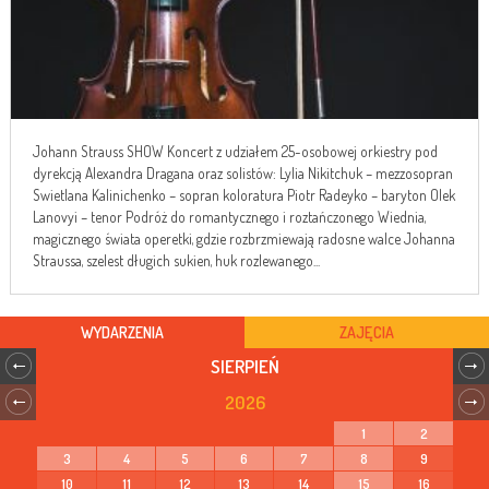
Johann Strauss SHOW Koncert z udziałem 25-osobowej orkiestry pod
dyrekcją Alexandra Dragana oraz solistów: Lylia Nikitchuk – mezzosopran
Swietlana Kalinichenko – sopran koloratura Piotr Radeyko – baryton Olek
Lanovyi – tenor Podróż do romantycznego i roztańczonego Wiednia,
magicznego świata operetki, gdzie rozbrzmiewają radosne walce Johanna
Straussa, szelest długich sukien, huk rozlewanego...
WYDARZENIA
ZAJĘCIA
SIERPIEŃ
2026
1
2
3
4
5
6
7
8
9
10
11
12
13
14
15
16