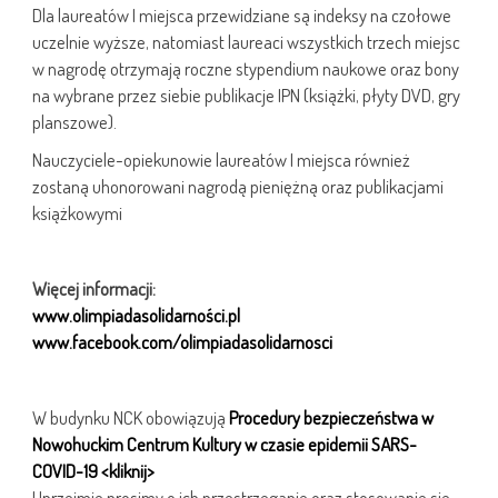
Dla laureatów I miejsca przewidziane są indeksy na czołowe
uczelnie wyższe, natomiast laureaci wszystkich trzech miejsc
w nagrodę otrzymają roczne stypendium naukowe oraz bony
na wybrane przez siebie publikacje IPN (książki, płyty DVD, gry
planszowe).
Nauczyciele-opiekunowie laureatów I miejsca również
zostaną uhonorowani nagrodą pieniężną oraz publikacjami
książkowymi
Więcej informacji:
www.olimpiadasolidarności.pl
www.facebook.com/olimpiadasolidarnosci
W budynku NCK obowiązują
Procedury bezpieczeństwa w
Nowohuckim Centrum Kultury w czasie epidemii SARS-
COVID-19 <kliknij>
Uprzejmie prosimy o ich przestrzeganie oraz stosowanie się