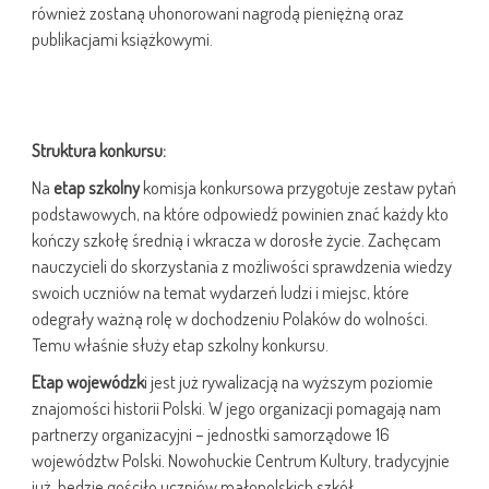
również zostaną uhonorowani nagrodą pieniężną oraz
publikacjami książkowymi.
Struktura konkursu:
Na
etap szkolny
komisja konkursowa przygotuje zestaw pytań
podstawowych, na które odpowiedź powinien znać każdy kto
kończy szkołę średnią i wkracza w dorosłe życie. Zachęcam
nauczycieli do skorzystania z możliwości sprawdzenia wiedzy
swoich uczniów na temat wydarzeń ludzi i miejsc, które
odegrały ważną rolę w dochodzeniu Polaków do wolności.
Temu właśnie służy etap szkolny konkursu.
Etap wojewódzk
i jest już rywalizacją na wyższym poziomie
znajomości historii Polski. W jego organizacji pomagają nam
partnerzy organizacyjni – jednostki samorządowe 16
województw Polski. Nowohuckie Centrum Kultury, tradycyjnie
już, będzie gościło uczniów małopolskich szkół.