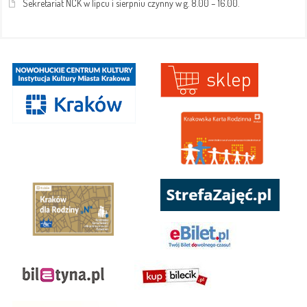
Sekretariat NCK w lipcu i sierpniu czynny w g. 8.00 – 16.00.