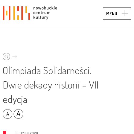
TOGG
MENU
NAVIG
Olimpiada Solidarności.
Dwie dekady historii – VII
edycja
17.09.2020