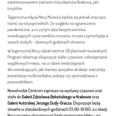
zainteresowaniem zarówno mieszkańców Krakowa, jak i
turystów.
Tegoroczna edycja Nocy Muzeów będzie się jednak znacząco
różnić się od poprzednich. Ze względu na ograniczenia
pandemiczne, a co za tym idzie bezpieczeństwo
zwiedzających i pracowników muzeów, muzea czynne będą w
swoich stałych – dziennych godzinach otwarcia.
W tegorocznej Nocy udział weźmie 38 placówek muzealnych.
Program obejmuje ekspozycje stałe i czasowe, udostępnianie
wyjątkowych miejsc, na co dzień niedostępnych
dla zwiedzających, jak również specjalne atrakcje: warsztaty,
prezentacje multimedialne, pokazy czy oprowadzania z
przewodnikiem.
Nowohuckie Centrum zaprasza na wystawy czasowe oraz
stałe do
Galerii Zdzisława Beksińskiego w Krakowie
oraz
Galerii Autorskiej Jerzego Dudy-Gracza
. Ekspozycje będą
otwarte w standardowych godzinach (13.00-19.00), a z okazji
Nocy muzeów obowiązywać będą promocyjne bilety – na