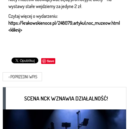
wystawy stałe wejdziemy za jedyne 2 zł.
Czytaj więcej o wydarzeniu:
https://krakowskienoce.pl/248079,artykul,noc_muzeow.html
<kliknij>
Save
‹
POPRZEDNI WPIS
SCENA NCK WZNAWIA DZIAŁALNOŚĆ!