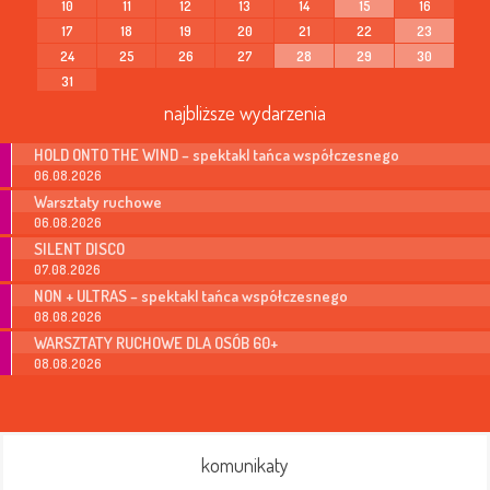
10
11
12
13
14
15
16
17
18
19
20
21
22
23
24
25
26
27
28
29
30
31
najbliższe wydarzenia
HOLD ONTO THE WIND – spektakl tańca współczesnego
06.08.2026
Warsztaty ruchowe
06.08.2026
SILENT DISCO
07.08.2026
NON + ULTRAS – spektakl tańca współczesnego
08.08.2026
WARSZTATY RUCHOWE DLA OSÓB 60+
08.08.2026
komunikaty