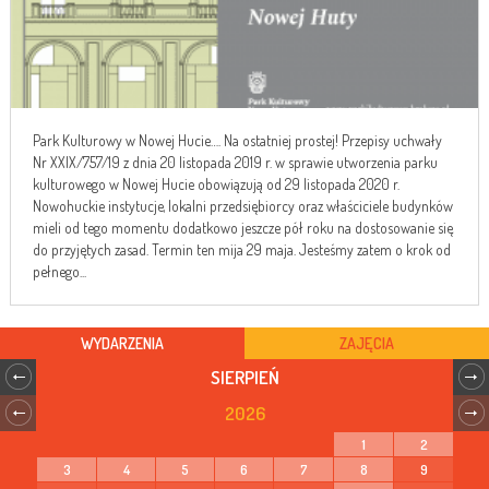
Park Kulturowy w Nowej Hucie…. Na ostatniej prostej! Przepisy uchwały
Nr XXIX/757/19 z dnia 20 listopada 2019 r. w sprawie utworzenia parku
kulturowego w Nowej Hucie obowiązują od 29 listopada 2020 r.
Nowohuckie instytucje, lokalni przedsiębiorcy oraz właściciele budynków
mieli od tego momentu dodatkowo jeszcze pół roku na dostosowanie się
do przyjętych zasad. Termin ten mija 29 maja. Jesteśmy zatem o krok od
pełnego...
WYDARZENIA
ZAJĘCIA
SIERPIEŃ
2026
1
2
3
4
5
6
7
8
9