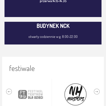
przerwa 14.15-14.35
BUDYNEK NCK
otwarty codziennie w g. 8.00-22.00
festiwale