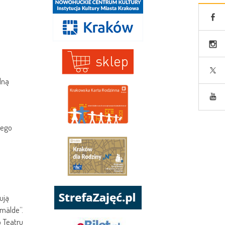
lną
iego
ują
emälde”.
 Teatru