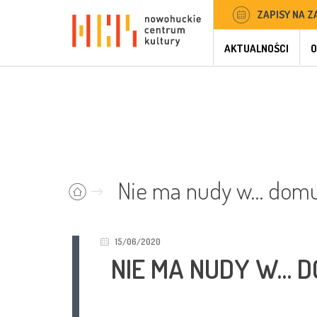
ZAPISY NA Z
AKTUALNOŚCI
O
Nie ma nudy w… dom
15/06/2020
NIE MA NUDY W… D