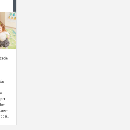
żecie
Was
do
uper
cher
czno-
dsi...