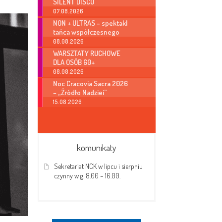
SILENT DISCO
07.08.2026
NON + ULTRAS – spektakl
tańca współczesnego
08.08.2026
WARSZTATY RUCHOWE
DLA OSÓB 60+
08.08.2026
Noc Cracovia Sacra 2026
– „Źródło Nadziei”
15.08.2026
komunikaty
Sekretariat NCK w lipcu i sierpniu
czynny w g. 8.00 – 16.00.