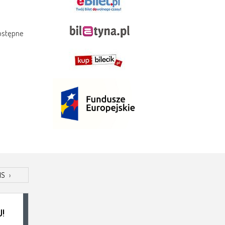
dostępne
IS
›
!