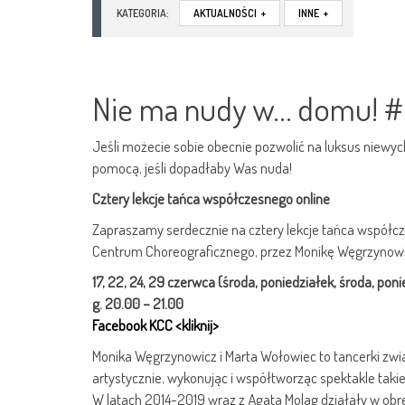
KATEGORIA:
AKTUALNOŚCI
+
INNE
+
Nie ma nudy w… domu! 
Jeśli możecie sobie obecnie pozwolić na luksus niewyc
pomocą, jeśli dopadłaby Was nuda!
Cztery lekcje tańca współczesnego online
Zapraszamy serdecznie na cztery lekcje tańca współc
Centrum Choreograficznego, przez Monikę Węgrzynowi
17, 22, 24, 29 czerwca (środa, poniedziałek, środa, poni
g. 20.00 – 21.0
0
Facebook KCC <kliknij>
Monika Węgrzynowicz i Marta Wołowiec to tancerki zw
artystycznie, wykonując i współtworząc spektakle takie
W latach 2014-2019 wraz z Agatą Moląg działały w obr