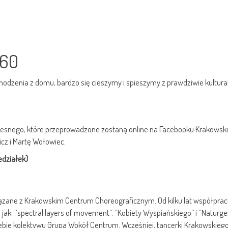
#60
hodzenia z domu, bardzo się cieszymy i spieszymy z prawdziwie kultura
zesnego, które przeprowadzone zostaną online na Facebooku Krakowsk
cz i Martę Wołowiec.
edziałek)
iązane z Krakowskim Centrum Choreograficznym. Od kilku lat współprac
 jak: “spectral layers of movement”, “Kobiety Wyspiańskiego” i “Naturg
ębie kolektywu Grupa Wokół Centrum. Wcześniej, tancerki Krakowskiego