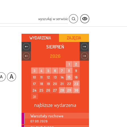
WYDARZENIA
ZAJĘCIA
SIERPIEŃ
2026
1
2
3
4
5
6
7
8
9
10
11
12
13
14
15
16
17
18
19
20
21
22
23
24
25
26
27
28
29
30
31
najbliższe wydarzenia
Warsztaty ruchowe
07.08.2026