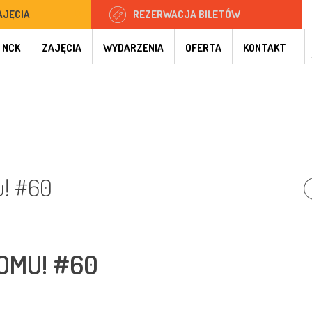
AJĘCIA
REZERWACJA BILETÓW
 NCK
ZAJĘCIA
WYDARZENIA
OFERTA
KONTAKT
u! #60
OMU! #60