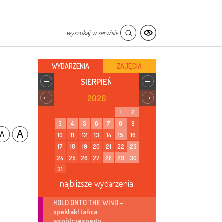
WYDARZENIA
ZAJĘCIA
SIERPIEŃ
2026
1
2
3
4
5
6
7
8
9
10
11
12
13
14
15
16
17
18
19
20
21
22
23
24
25
26
27
28
29
30
31
najbliższe wydarzenia
HOLD ONTO THE WIND –
spektakl tańca
współczesnego