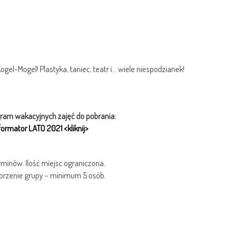
el-Mogel! Plastyka, taniec, teatr i… wiele niespodzianek!
ram wakacyjnych zajęć do pobrania:
formator LATO 2021 <kliknij>
rminów. Ilość miejsc ograniczona.
orzenie grupy – minimum 5 osób.