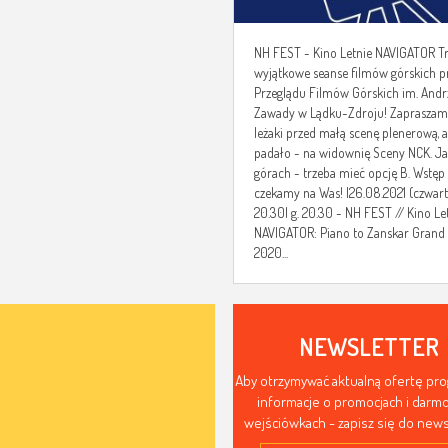
NH FEST - Kino Letnie NAVIGATOR T
wyjątkowe seanse filmów górskich p
Przeglądu Filmów Górskich im. Andr
Zawady w Lądku-Zdroju! Zapraszam
leżaki przed małą scenę plenerową, 
padało - na widownię Sceny NCK. Ja
górach - trzeba mieć opcję B. Wstęp
czekamy na Was! |26.08.2021 (czwarte
20.30| g. 20.30 - NH FEST // Kino Le
NAVIGATOR: Piano to Zanskar Grand 
2020...
NEWSLETTER
Aby otrzymywać aktualną ofertę pr
informacje o promocjach i dar
wejściówkach - zapisz się do news