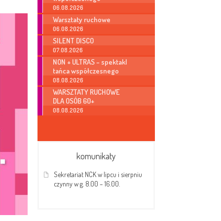
06.08.2026
Warsztaty ruchowe
06.08.2026
SILENT DISCO
07.08.2026
NON + ULTRAS – spektakl
tańca współczesnego
08.08.2026
WARSZTATY RUCHOWE
DLA OSÓB 60+
08.08.2026
komunikaty
Sekretariat NCK w lipcu i sierpniu
czynny w g. 8.00 – 16.00.