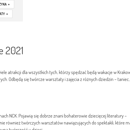
ZYKA
+
ATY
+
e 2021
iele atrakcji dla wszystkich tych, którzy spędzać będą wakacje w Krakow
ych. Odbędą się twórcze warsztaty i zajęcia z różnych dziedzin – taniec
ach NCK. Pojawią się dobrze znani bohaterowie dziecięcej literatury –
raknie również twórczych warsztatów nawiązujących do spektakli, które m
wną twórczość u dzieci.