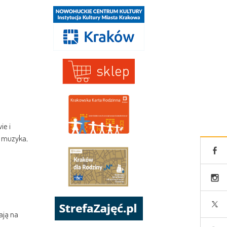
ie i
, muzyka,
ają na