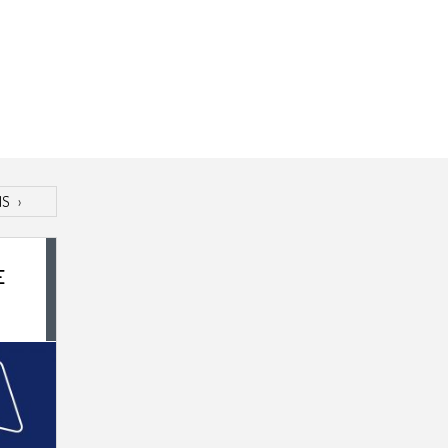
IS
›
E