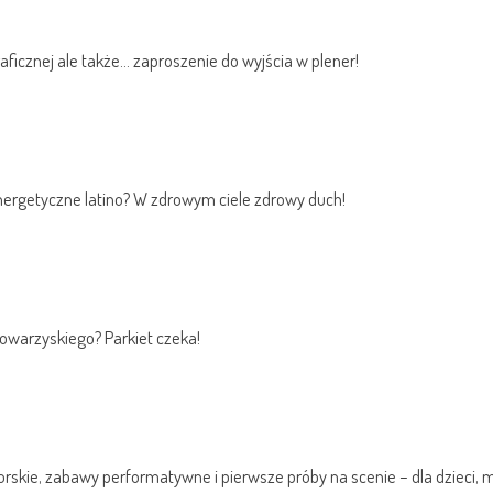
ficznej ale także… zaproszenie do wyjścia w plener!
nergetyczne latino? W zdrowym ciele zdrowy duch!
towarzyskiego? Parkiet czeka!
skie, zabawy performatywne i pierwsze próby na scenie – dla dzieci, 