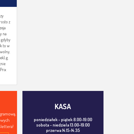
rzy
rosto z
zeja
y na
a gdyby
k to w
 wolny,
k), g.
tnie
Prix
KASA
ogramową,
poniedziałek - piątek 8.00-19.00
mowych
sobota - niedziela 13.00-19.00
lettera!
przerwa 14.15-14.35