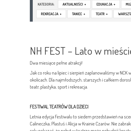
KATEGORIA:
AKTUALNOŚCI
+
EDUKACJA
+
MU
REKREACJA
+
TANIEC
+
TEATR
+
WARSZT
NH FEST – Lato w mieści
Dwa miesiące pełne atrakcji!
Jak co roku na lipiec i sierpień zaplanowaliśmy w NCK w
okolicach. Dla najmłodszych, starszych i całkiem dorosł
teatr, plastyka, sport i rekreacja.
FESTIWAL TEATRÓW DLA DZIECI
Letnia edycja Festiwalu to siedem przedstawień na scen
Calineczka, Plastuś i Alicja w Krainie Czarów. Nie zab
celu pokazać, że pobyt w teatrze może pobudzić kreaty