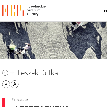
M
Leszek Dutka
10.01.2014