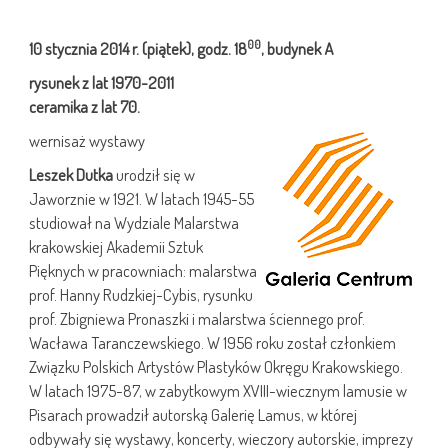
00
10 stycznia
2014 r.
(piątek), godz. 18
, budynek A
rysunek z lat 1970-2011
ceramika z lat 70.
wernisaż wystawy
Leszek Dutka
urodził się w
Jaworznie w 1921. W latach 1945-55
studiował na Wydziale Malarstwa
krakowskiej Akademii Sztuk
Pięknych w pracowniach: malarstwa
prof. Hanny Rudzkiej-Cybis, rysunku
prof. Zbigniewa Pronaszki i malarstwa ściennego prof.
Wacława Taranczewskiego. W 1956 roku został członkiem
Związku Polskich Artystów Plastyków Okręgu Krakowskiego.
W latach 1975-87, w zabytkowym XVIII-wiecznym lamusie w
Pisarach prowadził autorską Galerię Lamus, w której
odbywały się wystawy, koncerty, wieczory autorskie, imprezy