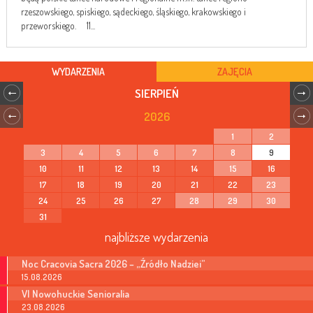
rzeszowskiego, spiskiego, sądeckiego, śląskiego, krakowskiego i
przeworskiego. 11...
WYDARZENIA
ZAJĘCIA
SIERPIEŃ
2026
1
2
3
4
5
6
7
8
9
10
11
12
13
14
15
16
17
18
19
20
21
22
23
24
25
26
27
28
29
30
31
najbliższe wydarzenia
Noc Cracovia Sacra 2026 – „Źródło Nadziei”
15.08.2026
VI Nowohuckie Senioralia
23.08.2026