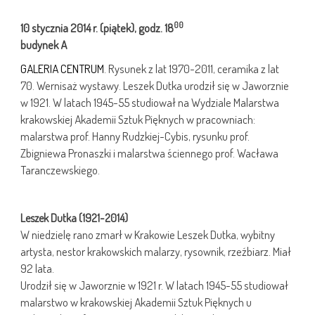
00
10 stycznia
2014 r.
(piątek), godz. 18
budynek A
GALERIA CENTRUM
. Rysunek z lat 1970-2011, ceramika z lat
70. Wernisaż wystawy. Leszek Dutka urodził się w Jaworznie
w 1921. W latach 1945-55 studiował na Wydziale Malarstwa
krakowskiej Akademii Sztuk Pięknych w pracowniach:
malarstwa prof. Hanny Rudzkiej-Cybis, rysunku prof.
Zbigniewa Pronaszki i malarstwa ściennego prof. Wacława
Taranczewskiego.
Leszek Dutka (1921-2014)
W niedzielę rano zmarł w Krakowie Leszek Dutka, wybitny
artysta, nestor krakowskich malarzy, rysownik, rzeźbiarz. Miał
92 lata.
Urodził się w Jaworznie w 1921 r. W latach 1945-55 studiował
malarstwo w krakowskiej Akademii Sztuk Pięknych u