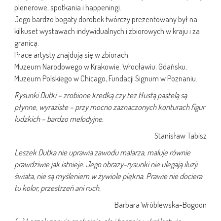
plenerowe, spotkania i happeningi.
Jego bardzo bogaty dorobek twórczy prezentowany był na
kilkuset wystawach indywidualnych i zbiorowych w kraju i za
granicą.
Prace artysty znajdują się w zbiorach:
Muzeum Narodowego w Krakowie, Wrocławiu, Gdańsku,
Muzeum Polskiego w Chicago, Fundacji Signum w Poznaniu.
Rysunki Dutki – zrobione kredką czy też tłustą pastelą są
płynne, wyraziste – przy mocno zaznaczonych konturach figur
ludzkich – bardzo melodyjne.
Stanisław Tabisz
Leszek Dutka nie uprawia zawodu malarza, maluje równie
prawdziwie jak istnieje. Jego obrazy-rysunki nie ulegają iluzji
świata, nie są myśleniem w żywiole piękna. Prawie nie dociera
tu kolor, przestrzeń ani ruch.
Barbara Wróblewska-Bogoon