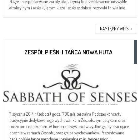
Nagłe i niespodziewane zwroty akcji, czynią to przedstawienie niezwykle
atrakcyjnym i zaskakującym. Jeżeli szukasz dobrej rozrywki, to właśnie...
NASTĘPNY WPIS
›
ZESPÓŁ PIEŚNI I TAŃCA NOWA HUTA
11 stycznia 2014 r. (sobota), godz. 1700sala teatralna Podczas koncertu
tradycyjnie dedykowanego wychowankom Zespołu, sympatykom oraz
rodzicom i opiekunom. W koncercie wystąpią wszystkie grupy pracujące
obecnie w ramach Zespołu, oraz grupa wychowanków. Prezentowane
będą polskie tance narodowe i regionalne m.in. tańce regionu