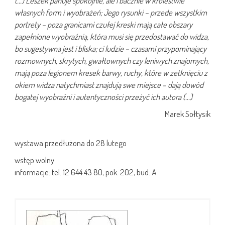
(…) Leszek panuje spokojnie, ale i bacznie w królestwie
własnych form i wyobrażeń; Jego rysunki – przede wszystkim
portrety – poza granicami czułej kreski mają całe obszary
zapełnione wyobraźnią, która musi się przedostawać do widza,
bo sugestywna jest i bliska; ci ludzie – czasami przypominający
rozmownych, skrytych, gwałtownych czy leniwych znajomych,
mają poza legionem kresek barwy, ruchy, które w zetknięciu z
okiem widza natychmiast znajdują swe miejsce – dają dowód
bogatej wyobraźni i autentyczności przeżyć ich autora (…)
Marek Sołtysik
wystawa przedłużona do 28 lutego
wstęp wolny
informacje: tel. 12 644 43 80, pok. 202, bud. A