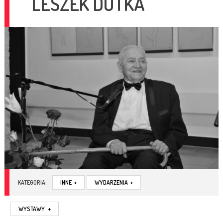
LESZEK DUTKA
KATEGORIA:
INNE
+
WYDARZENIA
+
WYSTAWY
+