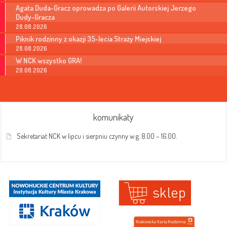
Agata Duda-Gracz oprowadza po Galerii Autorskiej Jerzego
Dudy-Gracza
28.08.2026
Piknik rodzinny z okazji 35-lecia Straży Miejskiej
28.08.2026
W NCK wszystko GRA!
29.08.2026
komunikaty
Sekretariat NCK w lipcu i sierpniu czynny w g. 8.00 – 16.00.