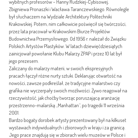
wybitnych profesorów – Hanny Rudzkiej-Cybisowej,
Zbigniewa Pronaszki i Wacława Taranczewskiego. Równolegle
był słuchaczem na Wydziale Architektury Politechniki
Krakowskiej. Potem, nim całkowicie poświęcił się twórczości,
przez lata pracował w Krakowskim Biurze Projektów
Budownictwa Przemysłowego. Od 1956 r. należał do Związku
Polskich Artystów Plastyków. W latach dziewięćdziesiątych
zainicjował powołanie Klubu Malarzy ZPAP i przez 10 lat był
jego prezesem.
Zaliczany do malarzy materii, w swoich ekspresyjnych
pracach łączył różne nurty sztuki. Deklarując otwartość na
nowości, zawsze podkreślał, że tradycyjne malarstwo czy
grafika nie wyczerpały swoich możliwości. Żywo reagował na
rzeczywistość, jak choćby tworząc poruszającą aranżację
przestrzenno-malarską „Manhattan”, po tragedii 11 września
2001.
Bardzo bogaty dorobek artysty prezentowany był na kilkuset
wystawach indywidualnych i zbiorowych w kraju i za granicą.
Jego prace znajdują się w zbiorach wielu muzeów w Polsce i