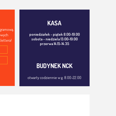
KASA
ogramową,
poniedziałek - piątek 8.00-19.00
mowych
sobota - niedziela 13.00-19.00
lettera!
przerwa 14.15-14.35
BUDYNEK NCK
otwarty codziennie w g. 8.00-22.00