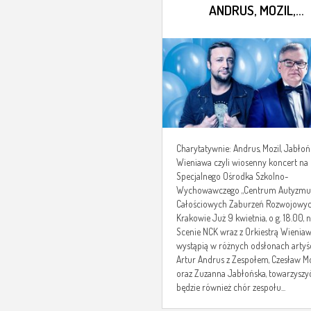
ANDRUS, MOZIL,
JABŁOŃSKA I WIENIA
Charytatywnie: Andrus, Mozil, Jabłoń
Wieniawa czyli wiosenny koncert na 
Specjalnego Ośrodka Szkolno-
Wychowawczego „Centrum Autyzmu 
Całościowych Zaburzeń Rozwojowyc
Krakowie Już 9 kwietnia, o g. 18.00, 
Scenie NCK wraz z Orkiestrą Wienia
wystąpią w różnych odsłonach artyśc
Artur Andrus z Zespołem, Czesław Mo
oraz Zuzanna Jabłońska, towarzyszy
będzie również chór zespołu...