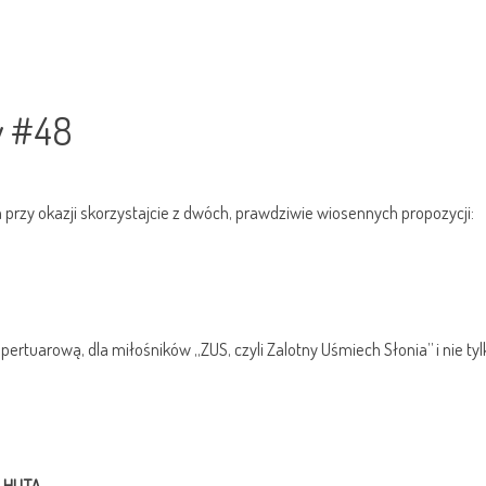
y #48
 a przy okazji skorzystajcie z dwóch, prawdziwie wiosennych propozycji:
ertuarową, dla miłośników „ZUS, czyli Zalotny Uśmiech Słonia” i nie tyl
A HUTA