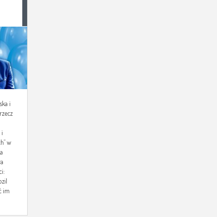
WA
ska i
rzecz
i
h” w
na
wa
i:
zil
ć im