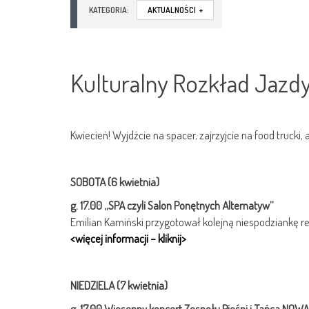
KATEGORIA:
AKTUALNOŚCI
+
Kulturalny Rozkład Jazd
Kwiecień! Wyjdźcie na spacer, zajrzyjcie na food trucki,
SOBOTA (6 kwietnia)
g. 17.00 „SPA czyli Salon Ponętnych Alternatyw”
Emilian Kamiński przygotował kolejną niespodziankę rep
<więcej informacji – kliknij>
NIEDZIELA (7 kwietnia)
g. 17.00 Wiosenny koncert Zespołu Pieśni i Tańca NOW