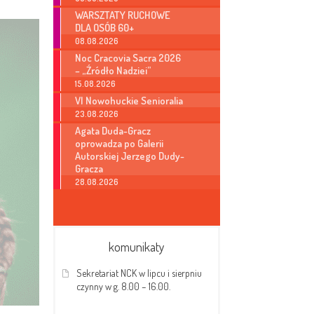
WARSZTATY RUCHOWE
DLA OSÓB 60+
08.08.2026
Noc Cracovia Sacra 2026
– „Źródło Nadziei”
15.08.2026
VI Nowohuckie Senioralia
23.08.2026
Agata Duda-Gracz
oprowadza po Galerii
Autorskiej Jerzego Dudy-
Gracza
28.08.2026
komunikaty
Sekretariat NCK w lipcu i sierpniu
czynny w g. 8.00 – 16.00.