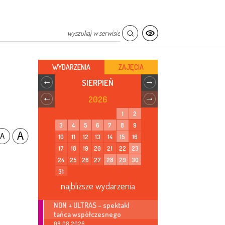
WYDARZENIA
ZAJĘCIA
SIERPIEŃ
2026
1
2
3
4
5
6
7
8
9
10
11
12
13
14
15
16
17
18
19
20
21
22
23
24
25
26
27
28
29
30
31
najbliższe wydarzenia
NON + ULTRAS – spektakl
tańca współczesnego
08.08.2026