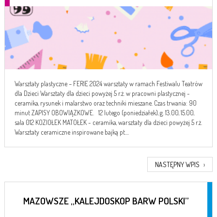
Warsztaty plastyczne – FERIE 2024 warsztaty w ramach Festiwalu Teatrów
dla Dzieci Warsztaty dla dzieci powyżej 5 r.ż. w pracowni plastycznej -
ceramika, rysunek i malarstwo oraz techniki mieszane. Czas trwania: 90
minut ZAPISY OBOWIĄZKOWE. 12 lutego (poniedziałek), g. 13.00, 15.00,
sala 012 KOZIOŁEK MATOŁEK - ceramika, warsztaty dla dzieci powyżej 5 r.ż.
Warsztaty ceramiczne inspirowane bajką pt....
NASTĘPNY WPIS
›
MAZOWSZE „KALEJDOSKOP BARW POLSKI”