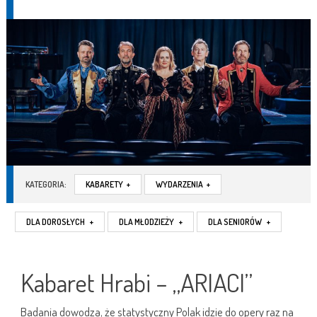
KATEGORIA:
KABARETY
+
WYDARZENIA
+
DLA DOROSŁYCH
+
DLA MŁODZIEŻY
+
DLA SENIORÓW
+
Kabaret Hrabi – „ARIACI”
Badania dowodzą, że statystyczny Polak idzie do opery raz na