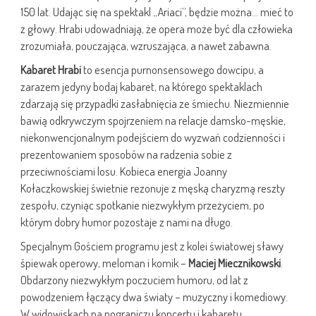
150 lat. Udając się na spektakl „Ariaci”, będzie można… mieć to
z głowy. Hrabi udowadniają, że opera może być dla człowieka
zrozumiała, pouczająca, wzruszająca, a nawet zabawna.
Kabaret Hrabi
to esencja purnonsensowego dowcipu, a
zarazem jedyny bodaj kabaret, na którego spektaklach
zdarzają się przypadki zasłabnięcia ze śmiechu. Niezmiennie
bawią odkrywczym spojrzeniem na relacje damsko-męskie,
niekonwencjonalnym podejściem do wyzwań codzienności i
prezentowaniem sposobów na radzenia sobie z
przeciwnościami losu. Kobieca energia Joanny
Kołaczkowskiej świetnie rezonuje z męską charyzmą reszty
zespołu, czyniąc spotkanie niezwykłym przeżyciem, po
którym dobry humor pozostaje z nami na długo.
Specjalnym Gościem programu jest z kolei światowej sławy
śpiewak operowy, meloman i komik –
Maciej Miecznikowski
.
Obdarzony niezwykłym poczuciem humoru, od lat z
powodzeniem łączący dwa światy – muzyczny i komediowy.
W widowiskach na pograniczu koncertu i kabaretu,