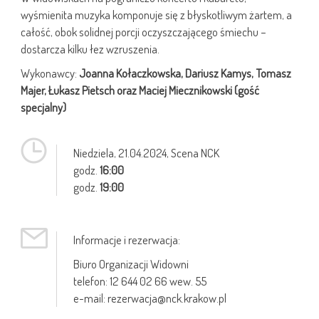
wyśmienita muzyka komponuje się z błyskotliwym żartem, a
całość, obok solidnej porcji oczyszczającego śmiechu –
dostarcza kilku łez wzruszenia.
Wykonawcy:
Joanna Kołaczkowska, Dariusz Kamys, Tomasz
Majer, Łukasz Pietsch oraz Maciej Miecznikowski (gość
specjalny)
Niedziela,
21.04.2024
, Scena NCK
godz.
16:00
godz.
19:00
Informacje i rezerwacja:
Biuro Organizacji Widowni
telefon: 12 644 02 66 wew. 55
e-mail: rezerwacja@nck.krakow.pl