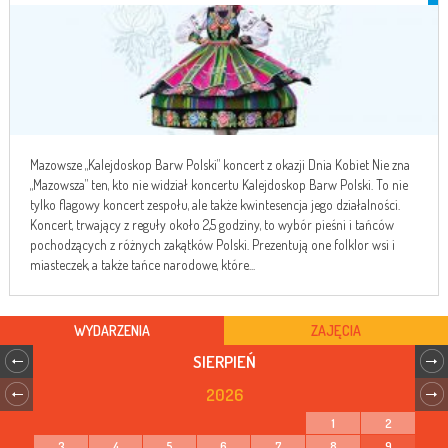
Mazowsze „Kalejdoskop Barw Polski” koncert z okazji Dnia Kobiet Nie zna
„Mazowsza” ten, kto nie widział koncertu Kalejdoskop Barw Polski. To nie
tylko flagowy koncert zespołu, ale także kwintesencja jego działalności.
Koncert, trwający z reguły około 2,5 godziny, to wybór pieśni i tańców
pochodzących z różnych zakątków Polski. Prezentują one folklor wsi i
miasteczek, a także tańce narodowe, które...
WYDARZENIA
ZAJĘCIA
SIERPIEŃ
2026
1
2
3
4
5
6
7
8
9