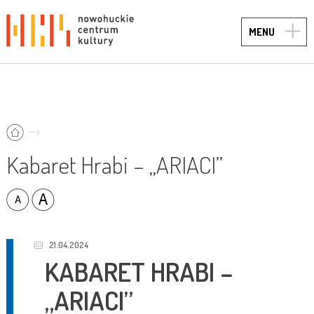
TOGG
MENU
NAVIG
Kabaret Hrabi – „ARIACI”
21.04.2024
KABARET HRABI –
„ARIACI”