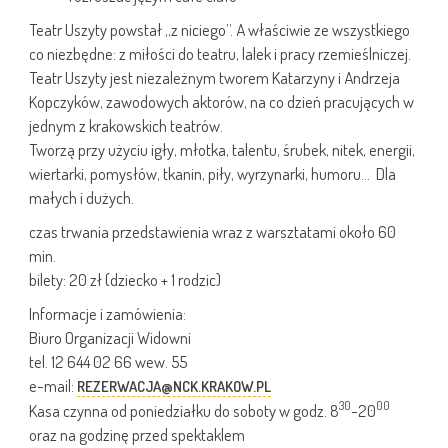
Teatr Uszyty powstał „z niciego”. A właściwie ze wszystkiego
co niezbędne: z miłości do teatru, lalek i pracy rzemieślniczej.
Teatr Uszyty jest niezależnym tworem Katarzyny i Andrzeja
Kopczyków, zawodowych aktorów, na co dzień pracujących w
jednym z krakowskich teatrów.
Tworzą przy użyciu igły, młotka, talentu, śrubek, nitek, energii,
wiertarki, pomysłów, tkanin, piły, wyrzynarki, humoru… Dla
małych i dużych.
czas trwania przedstawienia wraz z warsztatami około 60
min.
bilety: 20 zł (dziecko + 1 rodzic)
Informacje i zamówienia:
Biuro Organizacji Widowni
tel. 12 644 02 66 wew. 55
e-mail:
REZERWACJA@NCK.KRAKOW.PL
30
00
Kasa czynna od poniedziałku do soboty w godz. 8
-20
oraz na godzinę przed spektaklem