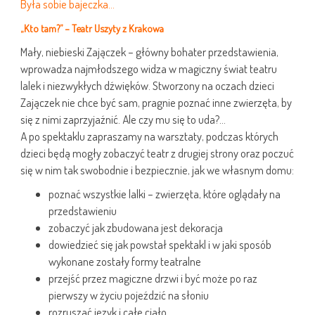
Była sobie bajeczka…
„Kto tam?” – Teatr Uszyty z Krakowa
Mały, niebieski Zajączek – główny bohater przedstawienia,
wprowadza najmłodszego widza w magiczny świat teatru
lalek i niezwykłych dźwięków. Stworzony na oczach dzieci
Zajączek nie chce być sam, pragnie poznać inne zwierzęta, by
się z nimi zaprzyjaźnić. Ale czy mu się to uda?…
A po spektaklu zapraszamy na warsztaty, podczas których
dzieci będą mogły zobaczyć teatr z drugiej strony oraz poczuć
się w nim tak swobodnie i bezpiecznie, jak we własnym domu:
poznać wszystkie lalki – zwierzęta, które oglądały na
przedstawieniu
zobaczyć jak zbudowana jest dekoracja
dowiedzieć się jak powstał spektakl i w jaki sposób
wykonane zostały formy teatralne
przejść przez magiczne drzwi i być może po raz
pierwszy w życiu pojeździć na słoniu
rozruszać język i całe ciało