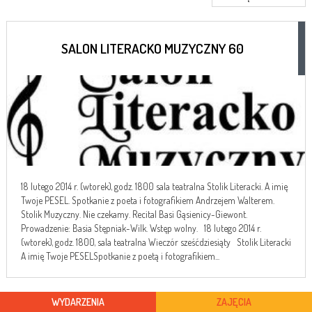
SALON LITERACKO MUZYCZNY 60
18 lutego 2014 r. (wtorek), godz. 1800 sala teatralna Stolik Literacki. A imię
Twoje PESEL. Spotkanie z poeta i fotografikiem Andrzejem Walterem.
Stolik Muzyczny. Nie czekamy. Recital Basi Gąsienicy-Giewont.
Prowadzenie: Basia Stępniak-Wilk. Wstęp wolny. 18 lutego 2014 r.
(wtorek), godz. 1800, sala teatralna Wieczór sześćdziesiąty Stolik Literacki
A imię Twoje PESELSpotkanie z poetą i fotografikiem...
WYDARZENIA
ZAJĘCIA