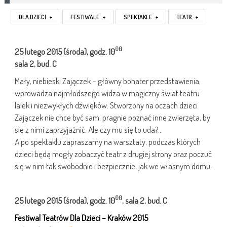
DLA DZIECI
+
FESTIWALE
+
SPEKTAKLE
+
TEATR
+
00
25 lutego
2015
(środa), godz. 10
sala
2, bud. C
Mały, niebieski Zajączek – główny bohater przedstawienia,
wprowadza najmłodszego widza w magiczny świat teatru
lalek i niezwykłych dźwięków. Stworzony na oczach dzieci
Zajączek nie chce być sam, pragnie poznać inne zwierzęta, by
się z nimi zaprzyjaźnić. Ale czy mu się to uda?…
A po spektaklu zapraszamy na warsztaty, podczas których
dzieci będą mogły zobaczyć teatr z drugiej strony oraz poczuć
się w nim tak swobodnie i bezpiecznie, jak we własnym domu.
00
25 lutego
2015
(środa), godz. 10
, sala 2, bud. C
Festiwal Teatrów Dla Dzieci – Kraków 2015