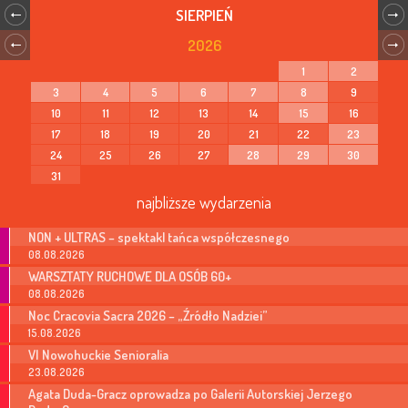
SIERPIEŃ
2026
1
2
3
4
5
6
7
8
9
10
11
12
13
14
15
16
17
18
19
20
21
22
23
24
25
26
27
28
29
30
31
najbliższe wydarzenia
NON + ULTRAS – spektakl tańca współczesnego
08.08.2026
WARSZTATY RUCHOWE DLA OSÓB 60+
08.08.2026
Noc Cracovia Sacra 2026 – „Źródło Nadziei”
15.08.2026
VI Nowohuckie Senioralia
23.08.2026
Agata Duda-Gracz oprowadza po Galerii Autorskiej Jerzego