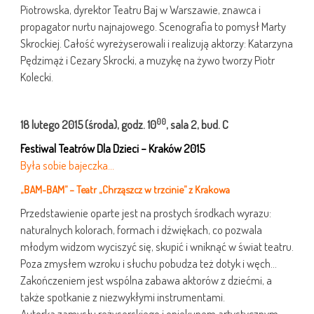
Piotrowska, dyrektor Teatru Baj w Warszawie, znawca i
propagator nurtu najnajowego. Scenografia to pomysł Marty
Skrockiej. Całość wyreżyserowali i realizują aktorzy: Katarzyna
Pędzimąż i Cezary Skrocki, a muzykę na żywo tworzy Piotr
Kolecki.
00
18 lutego
2015
(środa), godz. 10
, sala 2, bud. C
Festiwal Teatrów Dla Dzieci – Kraków 2015
Była sobie bajeczka…
„BAM-BAM” – Teatr „Chrząszcz w trzcinie” z Krakowa
Przedstawienie oparte jest na prostych środkach wyrazu:
naturalnych kolorach, formach i dźwiękach, co pozwala
młodym widzom wyciszyć się, skupić i wniknąć w świat teatru.
Poza zmysłem wzroku i słuchu pobudza też dotyk i węch…
Zakończeniem jest wspólna zabawa aktorów z dziećmi, a
także spotkanie z niezwykłymi instrumentami.
Autorką zamysłu reżyserskiego i opiekunem artystycznym