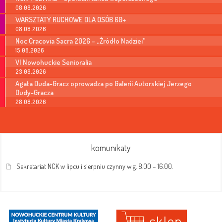
08.08.2026
WARSZTATY RUCHOWE DLA OSÓB 60+
08.08.2026
Noc Cracovia Sacra 2026 – „Źródło Nadziei”
15.08.2026
VI Nowohuckie Senioralia
23.08.2026
Agata Duda-Gracz oprowadza po Galerii Autorskiej Jerzego
Dudy-Gracza
28.08.2026
komunikaty
Sekretariat NCK w lipcu i sierpniu czynny w g. 8.00 – 16.00.