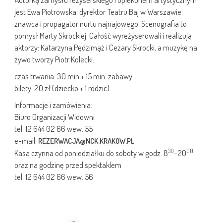
jest Ewa Piotrowska, dyrektor Teatru Baj w Warszawie,
znawca i propagator nurtu najnajowego. Scenografia to
pomysł Marty Skrockiej. Całość wyreżyserowali i realizują
aktorzy: Katarzyna Pędzimąż i Cezary Skrocki, a muzykę na
żywo tworzy Piotr Kolecki.
czas trwania: 30 min + 15 min. zabawy
bilety: 20 zł (dziecko + 1 rodzic)
Informacje i zamówienia:
Biuro Organizacji Widowni
tel. 12 644 02 66 wew. 55
e-mail:
REZERWACJA@NCK.KRAKOW.PL
30
00
Kasa czynna od poniedziałku do soboty w godz. 8
-20
oraz na godzinę przed spektaklem
tel. 12 644 02 66 wew. 56