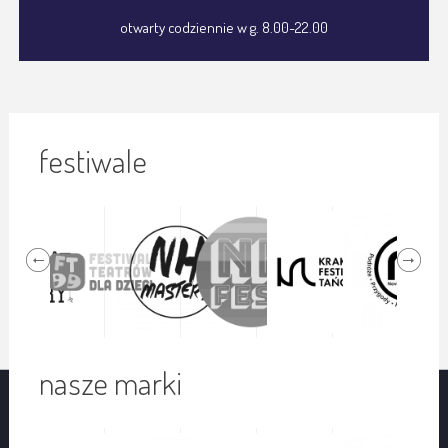
otwarty codziennie w g. 8.00-22.00
festiwale
nasze marki