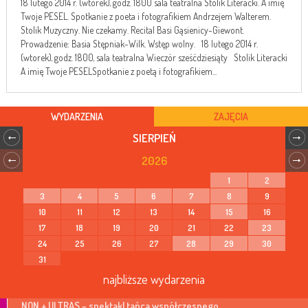
18 lutego 2014 r. (wtorek), godz. 1800 sala teatralna Stolik Literacki. A imię
Twoje PESEL. Spotkanie z poeta i fotografikiem Andrzejem Walterem.
Stolik Muzyczny. Nie czekamy. Recital Basi Gąsienicy-Giewont.
Prowadzenie: Basia Stępniak-Wilk. Wstęp wolny. 18 lutego 2014 r.
(wtorek), godz. 1800, sala teatralna Wieczór sześćdziesiąty Stolik Literacki
A imię Twoje PESELSpotkanie z poetą i fotografikiem...
WYDARZENIA
ZAJĘCIA
SIERPIEŃ
2026
1
2
3
4
5
6
7
8
9
10
11
12
13
14
15
16
17
18
19
20
21
22
23
24
25
26
27
28
29
30
31
najbliższe wydarzenia
NON + ULTRAS – spektakl tańca współczesnego