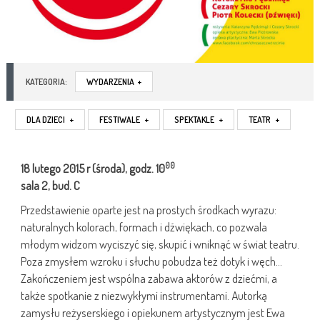
KATEGORIA:
WYDARZENIA
+
DLA DZIECI
+
FESTIWALE
+
SPEKTAKLE
+
TEATR
+
00
18 lutego
2015 r
(środa), godz. 10
sala
2, bud. C
Przedstawienie oparte jest na prostych środkach wyrazu:
naturalnych kolorach, formach i dźwiękach, co pozwala
młodym widzom wyciszyć się, skupić i wniknąć w świat teatru.
Poza zmysłem wzroku i słuchu pobudza też dotyk i węch…
Zakończeniem jest wspólna zabawa aktorów z dziećmi, a
także spotkanie z niezwykłymi instrumentami. Autorką
zamysłu reżyserskiego i opiekunem artystycznym jest Ewa