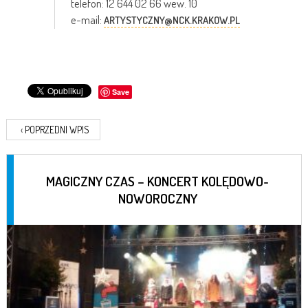
telefon: 12 644 02 66 wew. 10
e-mail:
ARTYSTYCZNY@NCK.KRAKOW.PL
Save
‹
POPRZEDNI WPIS
MAGICZNY CZAS – KONCERT KOLĘDOWO-
NOWOROCZNY