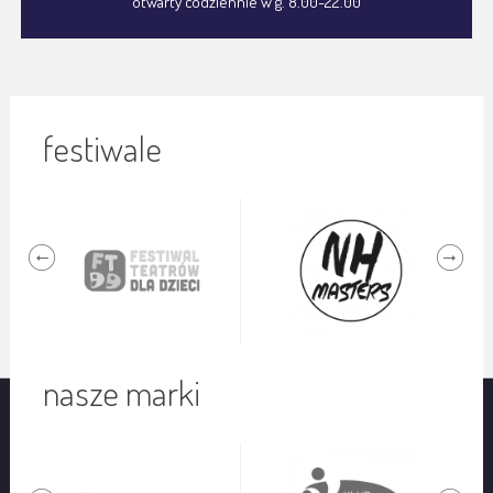
otwarty codziennie w g. 8.00-22.00
festiwale
nasze marki