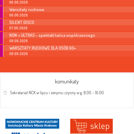
06.08.2026
Warsztaty ruchowe
06.08.2026
SILENT DISCO
07.08.2026
NON + ULTRAS – spektakl tańca współczesnego
08.08.2026
WARSZTATY RUCHOWE DLA OSÓB 60+
08.08.2026
komunikaty
Sekretariat NCK w lipcu i sierpniu czynny w g. 8.00 – 16.00.