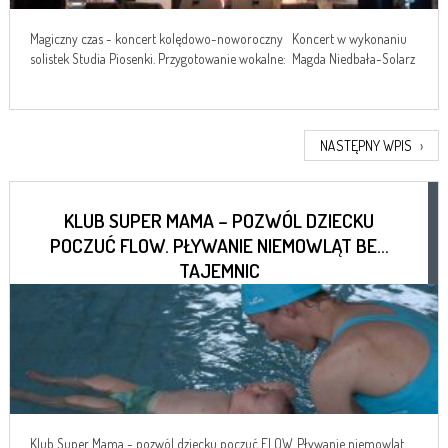
Magiczny czas - koncert kolędowo-noworoczny Koncert w wykonaniu
solistek Studia Piosenki. Przygotowanie wokalne: Magda Niedbała-Solarz
NASTĘPNY WPIS
›
KLUB SUPER MAMA – POZWÓL DZIECKU
POCZUĆ FLOW. PŁYWANIE NIEMOWLĄT BEZ
TAJEMNIC
Klub Super Mama - pozwól dziecku poczuć FLOW. Pływanie niemowląt