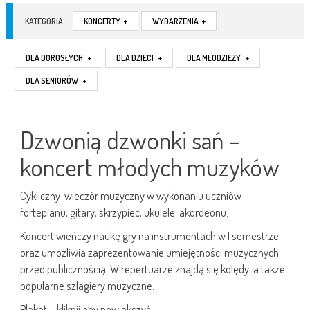
KATEGORIA:
KONCERTY
+
WYDARZENIA
+
DLA DOROSŁYCH
+
DLA DZIECI
+
DLA MŁODZIEŻY
+
DLA SENIORÓW
+
Dzwonią dzwonki sań –
koncert młodych muzyków
Cykliczny wieczór muzyczny w wykonaniu uczniów
fortepianu, gitary, skrzypiec, ukulele, akordeonu.
Koncert wieńczy naukę gry na instrumentach w I semestrze
oraz umożliwia zaprezentowanie umiejętności muzycznych
przed publicznością. W repertuarze znajdą się kolędy, a także
popularne szlagiery muzyczne.
Plakat – kliknij aby powiększyć: