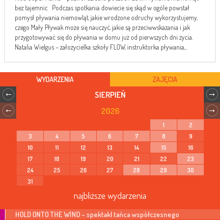
bez tajemnic Podczas spotkania dowiecie się skąd w ogóle powstał
pomysł pływania niemowląt, jakie wrodzone odruchy wykorzystujemy,
czego Mały Pływak może się nauczyć, jakie są przeciwwskazania i jak
przygotowywać się do pływania w domu już od pierwszych dni życia.
Natalia Wielgus – założycielka szkoły FLOW, instruktorka pływania,...
WYDARZENIA
ZAJĘCIA
SIERPIEŃ
2026
1
2
3
4
5
6
7
8
9
10
11
12
13
14
15
16
17
18
19
20
21
22
23
24
25
26
27
28
29
30
31
najbliższe wydarzenia
HOLD ONTO THE WIND – spektakl tańca współczesnego