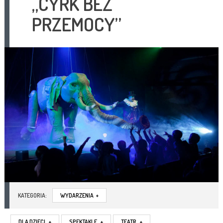
„CYRK BEZ
PRZEMOCY”
KATEGORIA:
WYDARZENIA
+
DLA DZIECI
+
SPEKTAKLE
+
TEATR
+