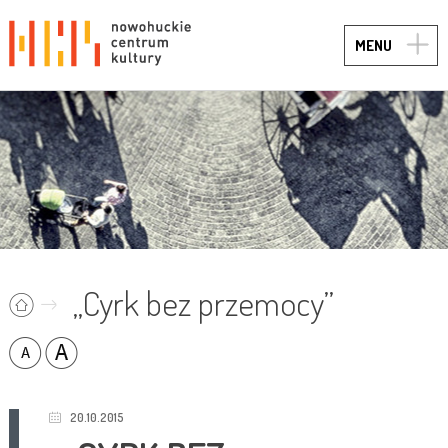
TOGG
MENU
NAVIG
„Cyrk bez przemocy”
20.10.2015