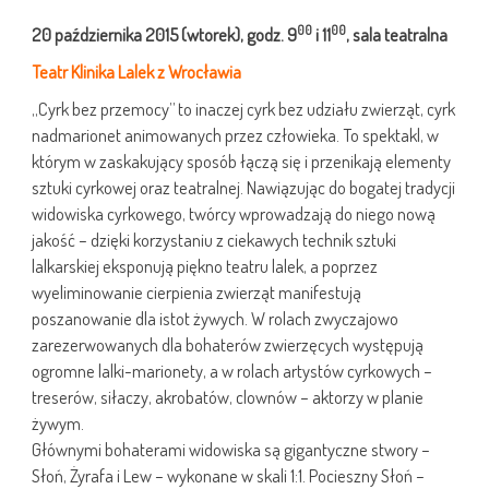
00
00
20 października 2015 (wtorek), godz. 9
i 11
, sala teatralna
Teatr Klinika Lalek z Wrocławia
„Cyrk bez przemocy” to inaczej cyrk bez udziału zwierząt, cyrk
nadmarionet animowanych przez człowieka. To spektakl, w
którym w zaskakujący sposób łączą się i przenikają elementy
sztuki cyrkowej oraz teatralnej. Nawiązując do bogatej tradycji
widowiska cyrkowego, twórcy wprowadzają do niego nową
jakość – dzięki korzystaniu z ciekawych technik sztuki
lalkarskiej eksponują piękno teatru lalek, a poprzez
wyeliminowanie cierpienia zwierząt manifestują
poszanowanie dla istot żywych. W rolach zwyczajowo
zarezerwowanych dla bohaterów zwierzęcych występują
ogromne lalki-marionety, a w rolach artystów cyrkowych –
treserów, siłaczy, akrobatów, clownów – aktorzy w planie
żywym.
Głównymi bohaterami widowiska są gigantyczne stwory –
Słoń, Żyrafa i Lew – wykonane w skali 1:1. Pocieszny Słoń –