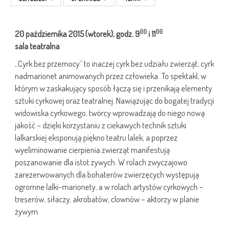
00
00
20 października 2015 (wtorek), godz. 9
i 11
sala teatralna
„Cyrk bez przemocy” to inaczej cyrk bez udziału zwierząt, cyrk
nadmarionet animowanych przez człowieka. To spektakl, w
którym w zaskakujący sposób łączą się i przenikają elementy
sztuki cyrkowej oraz teatralnej. Nawiązując do bogatej tradycji
widowiska cyrkowego, twórcy wprowadzają do niego nową
jakość – dzięki korzystaniu z ciekawych technik sztuki
lalkarskiej eksponują piękno teatru lalek, a poprzez
wyeliminowanie cierpienia zwierząt manifestują
poszanowanie dla istot żywych. W rolach zwyczajowo
zarezerwowanych dla bohaterów zwierzęcych występują
ogromne lalki-marionety, a w rolach artystów cyrkowych –
treserów, siłaczy, akrobatów, clownów – aktorzy w planie
żywym.