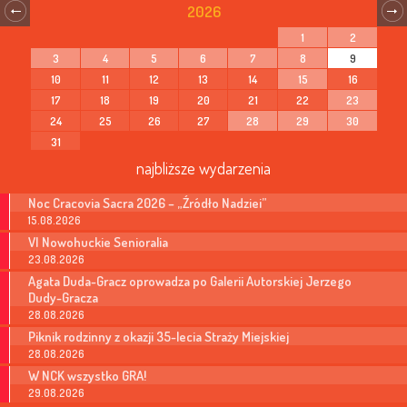
2026
1
2
3
4
5
6
7
8
9
10
11
12
13
14
15
16
17
18
19
20
21
22
23
24
25
26
27
28
29
30
31
najbliższe wydarzenia
Noc Cracovia Sacra 2026 – „Źródło Nadziei”
15.08.2026
VI Nowohuckie Senioralia
23.08.2026
Agata Duda-Gracz oprowadza po Galerii Autorskiej Jerzego
Dudy-Gracza
28.08.2026
Piknik rodzinny z okazji 35-lecia Straży Miejskiej
28.08.2026
W NCK wszystko GRA!
29.08.2026