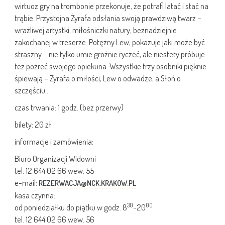
wirtuoz gry na trombonie przekonuje, że potrafi latać i stać na
trąbie. Przystojna Żyrafa odsłania swoją prawdziwą twarz –
wrażliwej artystki, miłośniczki natury, beznadziejnie
zakochanej w treserze. Potężny Lew, pokazuje jaki może być
straszny – nie tylko umie groźnie ryczeć, ale niestety próbuje
też pożreć swojego opiekuna. Wszystkie trzy osobniki pięknie
śpiewają – Żyrafa o miłości, Lew o odwadze, a Słoń o
szczęściu…
czas trwania: 1 godz. (bez przerwy)
bilety: 20 zł
informacje i zamówienia:
Biuro Organizacji Widowni
tel. 12 644 02 66 wew. 55
e-mail:
REZERWACJA@NCK.KRAKOW.PL
kasa czynna:
30
00
od poniedziałku do piątku w godz. 8
-20
tel. 12 644 02 66 wew. 56