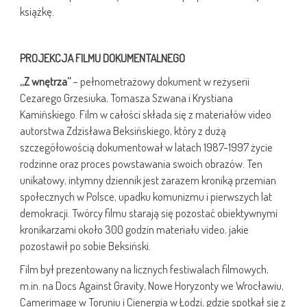
książkę.
PROJEKCJA FILMU DOKUMENTALNEGO
„Z wnętrza”
– pełnometrażowy dokument w reżyserii
Cezarego Grzesiuka, Tomasza Szwana i Krystiana
Kamińskiego. Film w całości składa się z materiałów video
autorstwa Zdzisława Beksińskiego, który z dużą
szczegółowością dokumentował w latach 1987-1997 życie
rodzinne oraz proces powstawania swoich obrazów. Ten
unikatowy, intymny dziennik jest zarazem kroniką przemian
społecznych w Polsce, upadku komunizmu i pierwszych lat
demokracji. Twórcy filmu starają się pozostać obiektywnymi
kronikarzami około 300 godzin materiału video, jakie
pozostawił po sobie Beksiński.
Film był prezentowany na licznych festiwalach filmowych,
m.in. na Docs Against Gravity, Nowe Horyzonty we Wrocławiu,
Camerimage w Toruniu i Cienergia w Łodzi, gdzie spotkał się z