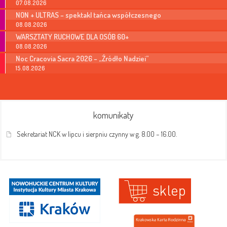
07.08.2026
NON + ULTRAS – spektakl tańca współczesnego
08.08.2026
WARSZTATY RUCHOWE DLA OSÓB 60+
08.08.2026
Noc Cracovia Sacra 2026 – „Źródło Nadziei”
15.08.2026
komunikaty
Sekretariat NCK w lipcu i sierpniu czynny w g. 8.00 – 16.00.