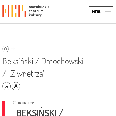
TOGG
MENU
NAVIG
Beksiński / Dmochowski
/ „Z wnętrza”
04.06.2022
BEKSIŃSKI /