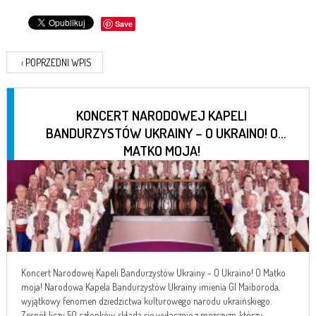
Save
‹
POPRZEDNI WPIS
KONCERT NARODOWEJ KAPELI
BANDURZYSTÓW UKRAINY – O UKRAINO! O
MATKO MOJA!
Koncert Narodowej Kapeli Bandurzystów Ukrainy - O Ukraino! O Matko
moja! Narodowa Kapela Bandurzystów Ukrainy imienia GI Maiboroda,
wyjątkowy fenomen dziedzictwa kulturowego narodu ukraińskiego.
Zespół liczy 50 członków, składa się wyłącznie z mężczyzn, którzy