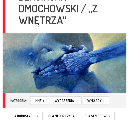
DMOCHOWSKI / „Z
WNĘTRZA”
KATEGORIA:
INNE
+
WYDARZENIA
+
WYKŁADY
+
DLA DOROSŁYCH
+
DLA MŁODZIEŻY
+
DLA SENIORÓW
+