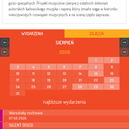
gości specjalnych. Projekt muzycznie czerpie z ostatnich dokonań
autorskich katowickiego muzyka i rapera, który śmiało sięga w kierunku
nieoczywistych rozwiązań muzycznych, a na scenę często zaprasza...
WYDARZENIA
ZAJĘCIA
SIERPIEŃ
2026
1
2
3
4
5
6
7
8
9
10
11
12
13
14
15
16
17
18
19
20
21
22
23
24
25
26
27
28
29
30
31
najbliższe wydarzenia
Warsztaty ruchowe
07.08.2026
SILENT DISCO