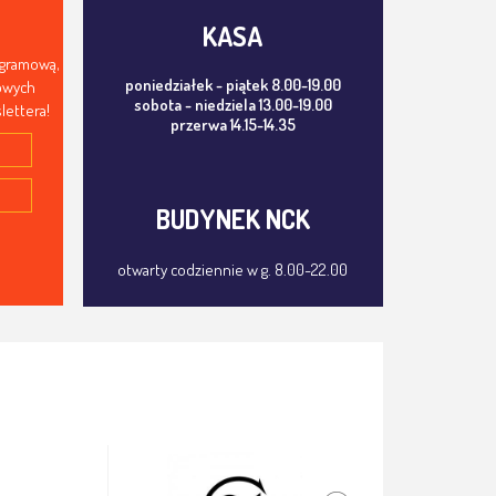
KASA
ogramową,
poniedziałek - piątek 8.00-19.00
mowych
sobota - niedziela 13.00-19.00
lettera!
przerwa 14.15-14.35
BUDYNEK NCK
otwarty codziennie w g. 8.00-22.00