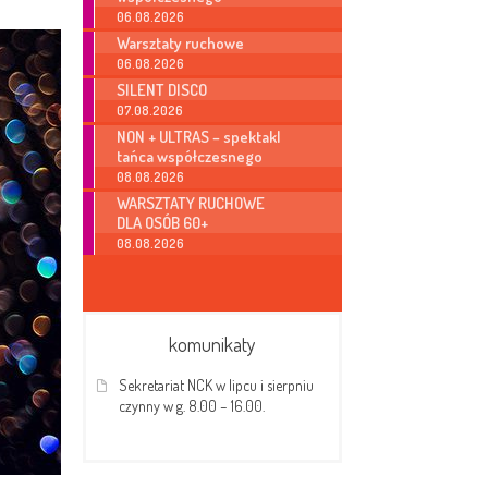
06.08.2026
Warsztaty ruchowe
06.08.2026
SILENT DISCO
07.08.2026
NON + ULTRAS – spektakl
tańca współczesnego
08.08.2026
WARSZTATY RUCHOWE
DLA OSÓB 60+
08.08.2026
komunikaty
Sekretariat NCK w lipcu i sierpniu
czynny w g. 8.00 – 16.00.