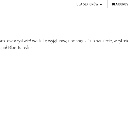
DLA SENIORÓW
+
DLA DORO
m towarzystwie! Warto tę wyjątkową noc spędzić na parkiecie, w rytmi
pół Blue Transfer.