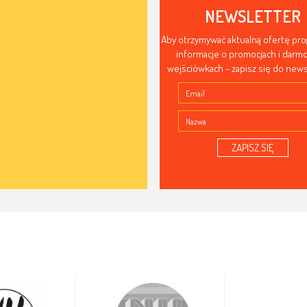
NEWSLETTER
Aby otrzymywać aktualną ofertę pr
informacje o promocjach i dar
wejściówkach - zapisz się do news
ZAPISZ SIĘ