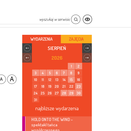
WYDARZENIA
ZAJĘCIA
SIERPIEŃ
2026
1
2
3
4
5
6
7
8
9
10
11
12
13
14
15
16
17
18
19
20
21
22
23
24
25
26
27
28
29
30
31
najbliższe wydarzenia
HOLD ONTO THE WIND –
spektakl tańca
współczesnego