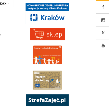
SŁYCH
+
e