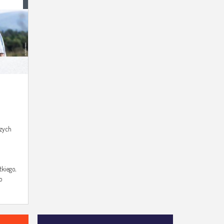
 Z
M
szych
tkiego,
o