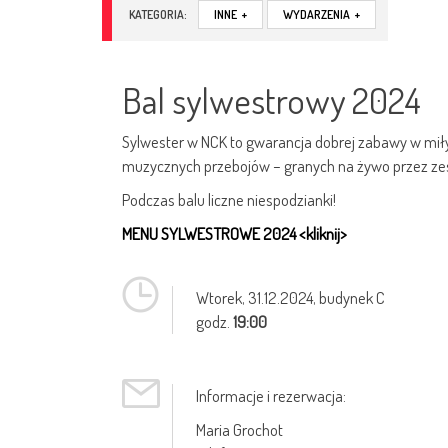
KATEGORIA:
INNE
+
WYDARZENIA
+
Bal sylwestrowy 2024
Sylwester w NCK to gwarancja dobrej zabawy w miły
muzycznych przebojów – granych na żywo przez zes
Podczas balu liczne niespodzianki!
MENU SYLWESTROWE 2024 <kliknij>
Wtorek,
31.12.2024
, budynek C
godz.
19:00
Informacje i rezerwacja:
Maria Grochot