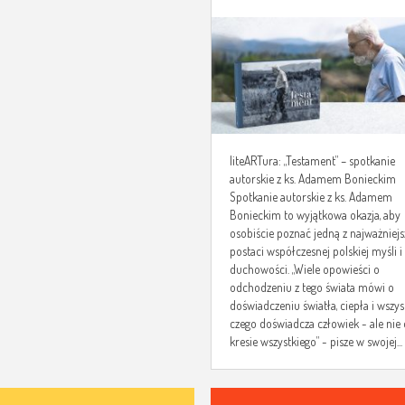
SPOTKANIE AUTORSKIE
KS. ADAMEM BONIECKI
liteARTura: „Testament” – spotkanie
autorskie z ks. Adamem Bonieckim
Spotkanie autorskie z ks. Adamem
Bonieckim to wyjątkowa okazja, aby
osobiście poznać jedną z najważniej
postaci współczesnej polskiej myśli i
duchowości. „Wiele opowieści o
odchodzeniu z tego świata mówi o
doświadczeniu światła, ciepła i wszys
czego doświadcza człowiek - ale nie 
kresie wszystkiego” - pisze w swojej...