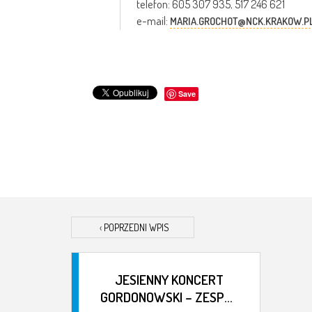
telefon: 605 307 935, 517 246 621
e-mail:
MARIA.GROCHOT@NCK.KRAKOW.P
Save
‹
POPRZEDNI WPIS
JESIENNY KONCERT
GORDONOWSKI – ZESPÓŁ