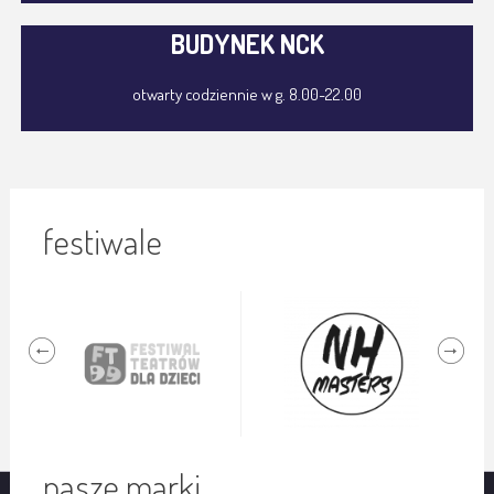
BUDYNEK NCK
otwarty codziennie w g. 8.00-22.00
festiwale
nasze marki