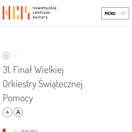
TOGG
MENU
NAVIG
31. Finał Wielkiej
Orkiestry Świątecznej
Pomocy
29.01.2023