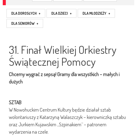
DLA DOROSŁYCH
+
DLA DZIECI
+
DLA MŁODZIEŻY
+
DLA SENIORÓW
+
31. Finał Wielkiej Orkiestry
Świątecznej Pomocy
Chcemy wygrać z sepsą! Gramy dla wszystkich – małych i
dużych
SZTAB
W Nowohuckim Centrum Kultury będzie działał sztab
wolontariuszy z Katarzyną Walaszczyk – kierowniczką sztabu
oraz Jurkiem Kujawskim „Szpinakiem” – patronem
wydarzenia na czele.