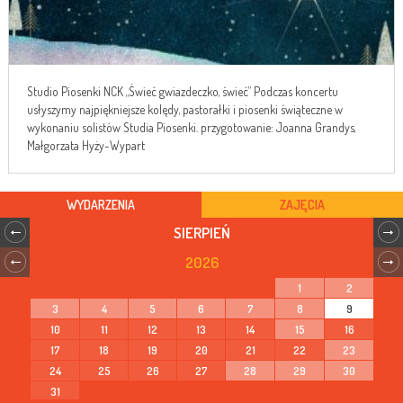
Studio Piosenki NCK „Świeć gwiazdeczko, świeć” Podczas koncertu
usłyszymy najpiękniejsze kolędy, pastorałki i piosenki świąteczne w
wykonaniu solistów Studia Piosenki. przygotowanie: Joanna Grandys,
Małgorzata Hyży-Wypart
WYDARZENIA
ZAJĘCIA
SIERPIEŃ
2026
1
2
3
4
5
6
7
8
9
10
11
12
13
14
15
16
17
18
19
20
21
22
23
24
25
26
27
28
29
30
31