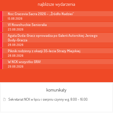
najbliższe wydarzenia
Noc Cracovia Sacra 2026 – „Źródło Nadziei”
15.08.2026
VI Nowohuckie Senioralia
23.08.2026
Agata Duda-Gracz oprowadza po Galerii Autorskiej Jerzego
Dudy-Gracza
28.08.2026
Piknik rodzinny z okazji 35-lecia Straży Miejskiej
28.08.2026
W NCK wszystko GRA!
29.08.2026
komunikaty
Sekretariat NCK w lipcu i sierpniu czynny w g. 8.00 – 16.00.