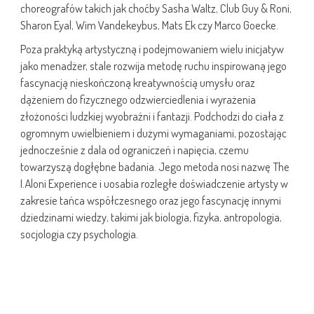
choreografów takich jak choćby Sasha Waltz, Club Guy & Roni,
Sharon Eyal, Wim Vandekeybus, Mats Ek czy Marco Goecke.
Poza praktyką artystyczną i podejmowaniem wielu inicjatyw
jako menadżer, stale rozwija metodę ruchu inspirowaną jego
fascynacją nieskończoną kreatywnością umysłu oraz
dążeniem do fizycznego odzwierciedlenia i wyrażenia
złożoności ludzkiej wyobraźni i fantazji. Podchodzi do ciała z
ogromnym uwielbieniem i dużymi wymaganiami, pozostając
jednocześnie z dala od ograniczeń i napięcia, czemu
towarzyszą dogłębne badania. Jego metoda nosi nazwę The
I.Aloni Experience i uosabia rozległe doświadczenie artysty w
zakresie tańca współczesnego oraz jego fascynację innymi
dziedzinami wiedzy, takimi jak biologia, fizyka, antropologia,
socjologia czy psychologia.