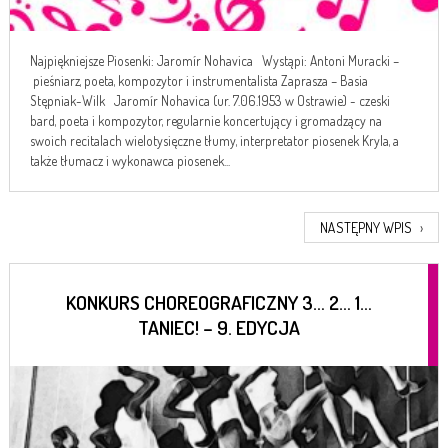
Najpiękniejsze Piosenki: Jaromír Nohavica Wystąpi: Antoni Muracki –
pieśniarz, poeta, kompozytor i instrumentalista Zaprasza – Basia
Stępniak-Wilk Jaromír Nohavica (ur. 7.06.1953 w Ostrawie) - czeski
bard, poeta i kompozytor, regularnie koncertujący i gromadzący na
swoich recitalach wielotysięczne tłumy, interpretator piosenek Kryla, a
także tłumacz i wykonawca piosenek...
NASTĘPNY WPIS
›
KONKURS CHOREOGRAFICZNY 3… 2… 1…
TANIEC! – 9. EDYCJA