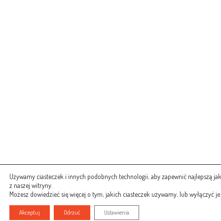
Używamy ciasteczek i innych podobnych technologii, aby zapewnić najlepszą ja
z naszej witryny.
Możesz dowiedzieć się więcej o tym, jakich ciasteczek używamy, lub wyłączyć j
Akceptuj
Odrzuć
Ustawienia