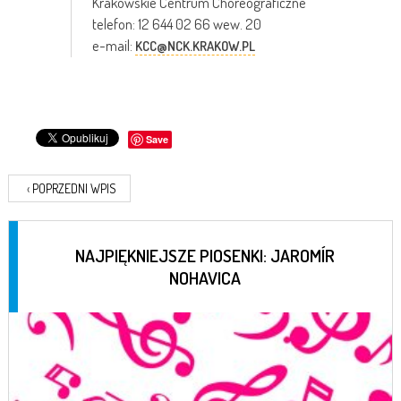
Krakowskie Centrum Choreograficzne
telefon: 12 644 02 66 wew. 20
e-mail:
KCC@NCK.KRAKOW.PL
Save
‹
POPRZEDNI WPIS
NAJPIĘKNIEJSZE PIOSENKI: JAROMÍR
NOHAVICA