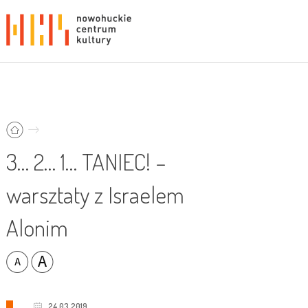
3… 2… 1… TANIEC! –
warsztaty z Israelem
Alonim
24.03.2019