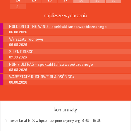
31
najbliższe wydarzenia
HOLD ONTO THE WIND – spektakl tańca współczesnego
06.08.2026
Warsztaty ruchowe
06.08.2026
SILENT DISCO
07.08.2026
NON + ULTRAS – spektakl tańca współczesnego
08.08.2026
WARSZTATY RUCHOWE DLA OSÓB 60+
08.08.2026
komunikaty
Sekretariat NCK w lipcu i sierpniu czynny w g. 8.00 – 16.00.