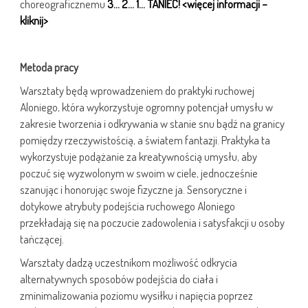
choreograficznemu
3… 2… 1… TANIEC! <więcej informacji –
kliknij>
Metoda pracy
Warsztaty będą wprowadzeniem do praktyki ruchowej
Aloniego, która wykorzystuje ogromny potencjał umysłu w
zakresie tworzenia i odkrywania w stanie snu bądź na granicy
pomiędzy rzeczywistością, a światem fantazji. Praktyka ta
wykorzystuje podążanie za kreatywnością umysłu, aby
poczuć się wyzwolonym w swoim w ciele, jednocześnie
szanując i honorując swoje fizyczne ja. Sensoryczne i
dotykowe atrybuty podejścia ruchowego Aloniego
przekładają się na poczucie zadowolenia i satysfakcji u osoby
tańczącej.
Warsztaty dadzą uczestnikom możliwość odkrycia
alternatywnych sposobów podejścia do ciała i
zminimalizowania poziomu wysiłku i napięcia poprzez