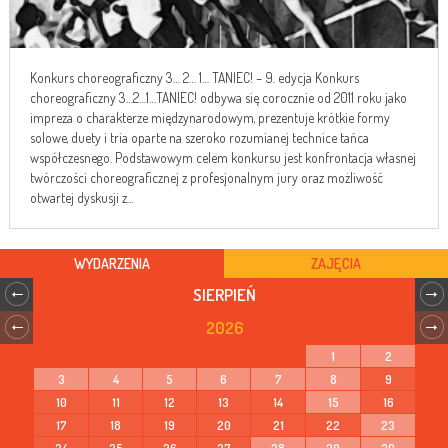
Konkurs choreograficzny 3… 2… 1… TANIEC! – 9. edycja Konkurs
choreograficzny 3…2…1…TANIEC! odbywa się corocznie od 2011 roku jako
impreza o charakterze międzynarodowym, prezentuje krótkie formy
solowe, duety i tria oparte na szeroko rozumianej technice tańca
współczesnego. Podstawowym celem konkursu jest konfrontacja własnej
twórczości choreograficznej z profesjonalnym jury oraz możliwość
otwartej dyskusji z...
WYDARZENIA
ZAJĘCIA
SIERPIEŃ
2026
1
2
3
4
5
6
7
8
9
10
11
12
13
14
15
16
17
18
19
20
21
22
23
24
25
26
27
28
29
30