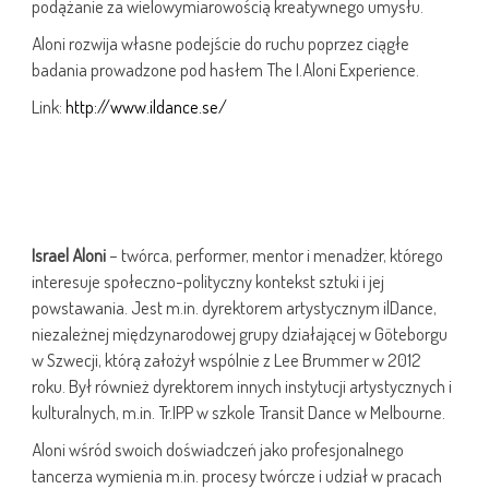
podążanie za wielowymiarowością kreatywnego umysłu.
Aloni rozwija własne podejście do ruchu poprzez ciągłe
badania prowadzone pod hasłem The I.Aloni Experience.
Link:
http://www.ildance.se/
Israel Aloni
– twórca, performer, mentor i menadżer, którego
interesuje społeczno-polityczny kontekst sztuki i jej
powstawania. Jest m.in. dyrektorem artystycznym ilDance,
niezależnej międzynarodowej grupy działającej w Göteborgu
w Szwecji, którą założył wspólnie z Lee Brummer w 2012
roku. Był również dyrektorem innych instytucji artystycznych i
kulturalnych, m.in. Tr.IPP w szkole Transit Dance w Melbourne.
Aloni wśród swoich doświadczeń jako profesjonalnego
tancerza wymienia m.in. procesy twórcze i udział w pracach