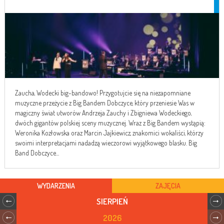
Zaucha, Wodecki big-bandowo! Przygotujcie się na niezapomniane
muzyczne przeżycie z Big Bandem Dobczyce, który przeniesie Was w
magiczny świat utworów Andrzeja Zauchy i Zbigniewa Wodeckiego,
dwóch gigantów polskiej sceny muzycznej. Wraz z Big Bandem wystąpią:
Weronika Kozłowska oraz Marcin Jajkiewicz, znakomici wokaliści, którzy
swoimi interpretacjami nadadzą wieczorowi wyjątkowego blasku. Big
Band Dobczyce...
WYDARZENIA
ZAJĘCIA
SIERPIEŃ
2026