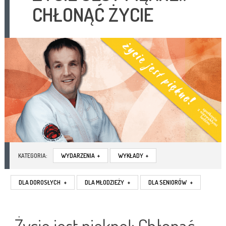
CHŁONĄĆ ŻYCIE
KATEGORIA:
WYDARZENIA
+
WYKŁADY
+
DLA DOROSŁYCH
+
DLA MŁODZIEŻY
+
DLA SENIORÓW
+
Życie jest piękne!: Chłonąć