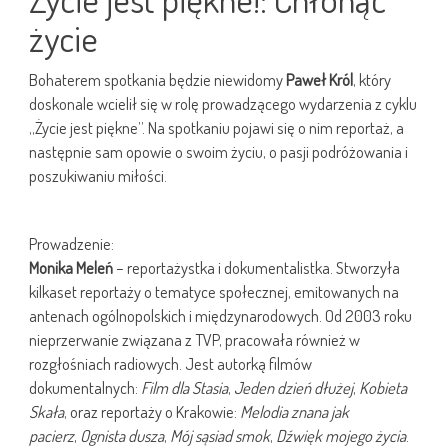
życie
Bohaterem spotkania będzie niewidomy
Paweł Król
, który
doskonale wcielił się w rolę prowadzącego wydarzenia z cyklu
„Życie jest piękne”. Na spotkaniu pojawi się o nim reportaż, a
następnie sam opowie o swoim życiu, o pasji podróżowania i
poszukiwaniu miłości.
Prowadzenie:
Monika Meleń
– reportażystka i dokumentalistka. Stworzyła
kilkaset reportaży o tematyce społecznej, emitowanych na
antenach ogólnopolskich i międzynarodowych. Od 2003 roku
nieprzerwanie związana z TVP, pracowała również w
rozgłośniach radiowych. Jest autorką filmów
dokumentalnych:
Film dla Stasia
,
Jeden dzień dłużej
,
Kobieta
Skała
, oraz reportaży o Krakowie:
Melodia znana jak
pacierz
,
Ognista dusza
,
Mój sąsiad smok
,
Dźwięk mojego życia
.