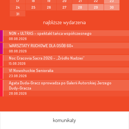
17
18
19
20
21
22
23
24
25
26
27
28
29
30
31
najbliższe wydarzenia
NON + ULTRAS – spektakl tańca współczesnego
08.08.2026
WARSZTATY RUCHOWE DLA OSÓB 60+
08.08.2026
Noc Cracovia Sacra 2026 – „Źródło Nadziei”
15.08.2026
VI Nowohuckie Senioralia
23.08.2026
Agata Duda-Gracz oprowadza po Galerii Autorskiej Jerzego
Dudy-Gracza
28.08.2026
komunikaty