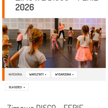
2026
KATEGORIA:
WARSZTATY
+
WYDARZENIA
+
DLA DZIECI
+
Zimowe DISCO – FERIE