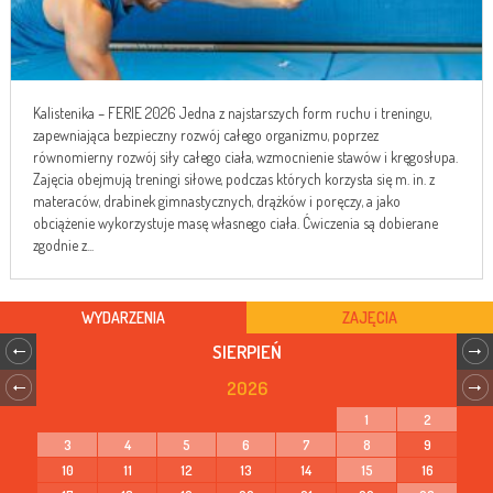
Kalistenika – FERIE 2026 Jedna z najstarszych form ruchu i treningu,
zapewniająca bezpieczny rozwój całego organizmu, poprzez
równomierny rozwój siły całego ciała, wzmocnienie stawów i kręgosłupa.
Zajęcia obejmują treningi siłowe, podczas których korzysta się m. in. z
materaców, drabinek gimnastycznych, drążków i poręczy, a jako
obciążenie wykorzystuje masę własnego ciała. Ćwiczenia są dobierane
zgodnie z...
WYDARZENIA
ZAJĘCIA
SIERPIEŃ
2026
1
2
3
4
5
6
7
8
9
10
11
12
13
14
15
16