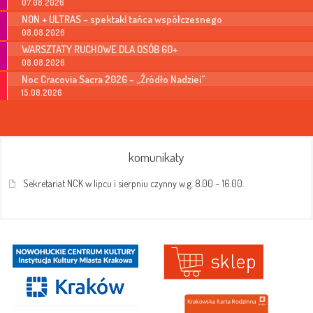
07.08.2026
NON + ULTRAS – spektakl tańca współczesnego
08.08.2026
WARSZTATY RUCHOWE DLA OSÓB 60+
08.08.2026
Noc Cracovia Sacra 2026 – „Źródło Nadziei”
15.08.2026
komunikaty
Sekretariat NCK w lipcu i sierpniu czynny w g. 8.00 – 16.00.