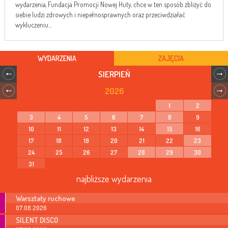
wydarzenia, Fundacja Promocji Nowej Huty, chce w ten sposób zbliżyć do
siebie ludzi zdrowych i niepełnosprawnych oraz przeciwdziałać
wykluczeniu...
WYDARZENIA
ZAJĘCIA
SIERPIEŃ
2026
1
2
3
4
5
6
7
8
9
10
11
12
13
14
15
16
17
18
19
20
21
22
23
24
25
26
27
28
29
30
31
najbliższe wydarzenia
Warsztaty ruchowe
07.08.2026
SILENT DISCO