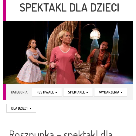
SPEKTAKL DLA DZIECI
KATEGORIA:
FESTIWALE
+
SPEKTAKLE
+
WYDARZENIA
+
DLA DZIECI
+
Roszpunka – spektakl dla