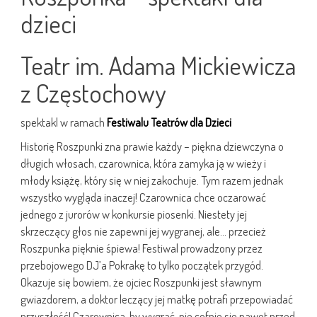
dzieci
Teatr im. Adama Mickiewicza
z Częstochowy
spektakl w ramach
Festiwalu Teatrów dla Dzieci
Historię Roszpunki zna prawie każdy – piękna dziewczyna o
długich włosach, czarownica, która zamyka ją w wieży i
młody książę, który się w niej zakochuje. Tym razem jednak
wszystko wygląda inaczej! Czarownica chce oczarować
jednego z jurorów w konkursie piosenki. Niestety jej
skrzeczący głos nie zapewni jej wygranej, ale… przecież
Roszpunka pięknie śpiewa! Festiwal prowadzony przez
przebojowego DJ’a Pokrakę to tylko początek przygód.
Okazuje się bowiem, że ojciec Roszpunki jest sławnym
gwiazdorem, a doktor leczący jej matkę potrafi przepowiadać
przyszłość! Czarownica, by wygrać, nie cofnie się nawet przed