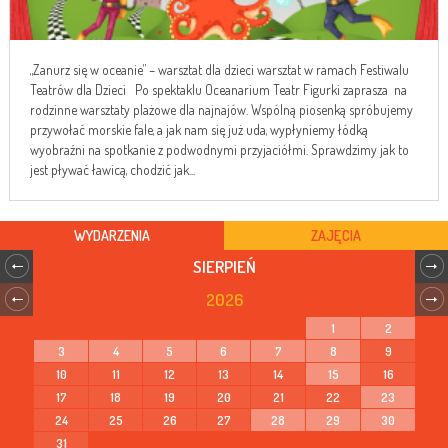
„Zanurz się w oceanie” – warsztat dla dzieci warsztat w ramach Festiwalu
Teatrów dla Dzieci Po spektaklu Oceanarium Teatr Figurki zaprasza na
rodzinne warsztaty plażowe dla najnajów. Wspólną piosenką spróbujemy
przywołać morskie fale, a jak nam się już uda, wypłyniemy łódką
wyobraźni na spotkanie z podwodnymi przyjaciółmi. Sprawdzimy jak to
jest pływać ławicą, chodzić jak...
WYDARZENIA
ZAJĘCIA
SIERPIEŃ
2026
1
2
3
4
5
6
7
8
9
10
11
12
13
14
15
16
17
18
19
20
21
22
23
24
25
26
27
28
29
30
31