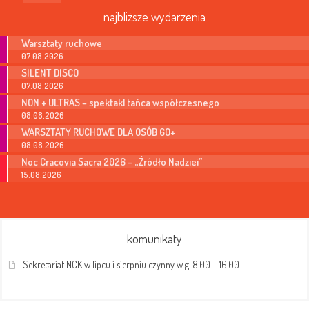
najbliższe wydarzenia
Warsztaty ruchowe
07.08.2026
SILENT DISCO
07.08.2026
NON + ULTRAS – spektakl tańca współczesnego
08.08.2026
WARSZTATY RUCHOWE DLA OSÓB 60+
08.08.2026
Noc Cracovia Sacra 2026 – „Źródło Nadziei”
15.08.2026
komunikaty
Sekretariat NCK w lipcu i sierpniu czynny w g. 8.00 – 16.00.