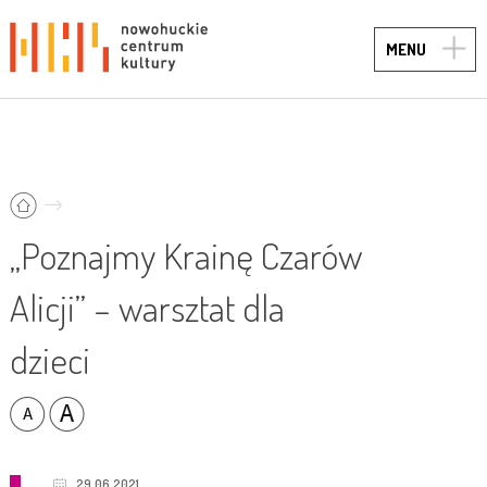
TOGG
MENU
NAVIG
„Poznajmy Krainę Czarów
Alicji” – warsztat dla
dzieci
29.06.2021