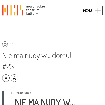
TOGG
MENU
NAVIG
Nie ma nudy w… domu!
#23
21/04/2020
NIE MA NUDY W…