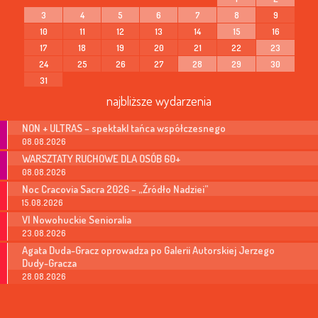
3
4
5
6
7
8
9
10
11
12
13
14
15
16
17
18
19
20
21
22
23
24
25
26
27
28
29
30
31
najbliższe wydarzenia
NON + ULTRAS – spektakl tańca współczesnego
08.08.2026
WARSZTATY RUCHOWE DLA OSÓB 60+
08.08.2026
Noc Cracovia Sacra 2026 – „Źródło Nadziei”
15.08.2026
VI Nowohuckie Senioralia
23.08.2026
Agata Duda-Gracz oprowadza po Galerii Autorskiej Jerzego
Dudy-Gracza
28.08.2026