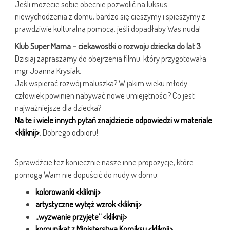
Jeśli możecie sobie obecnie pozwolić na luksus
niewychodzenia z domu, bardzo się cieszymy i spieszymy z
prawdziwie kulturalną pomocą, jeśli dopadłaby Was nuda!
Klub Super Mama – ciekawostki o rozwoju dziecka do lat 3
Dzisiaj zapraszamy do obejrzenia filmu, który przygotowała
mgr Joanna Krysiak.
Jak wspierać rozwój maluszka? W jakim wieku młody
człowiek powinien nabywać nowe umiejętności? Co jest
najważniejsze dla dziecka?
Na te i wiele innych pytań znajdziecie odpowiedzi w materiale
<kliknij>
. Dobrego odbioru!
Sprawdźcie też koniecznie nasze inne propozycje, które
pomogą Wam nie dopuścić do nudy w domu:
kolorowanki <kliknij>
artystyczne wytęż wzrok <kliknij>
„wyzwanie przyjęte” <kliknij>
komunikat z Ministerstwa Komiksu <kliknij>