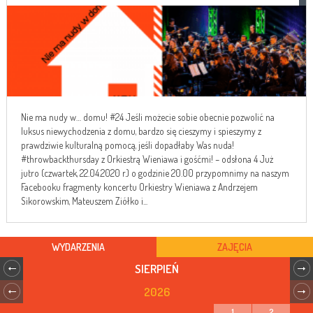
Nie ma nudy w… domu! #24 Jeśli możecie sobie obecnie pozwolić na
luksus niewychodzenia z domu, bardzo się cieszymy i spieszymy z
prawdziwie kulturalną pomocą, jeśli dopadłaby Was nuda!
#throwbackthursday z Orkiestrą Wieniawa i gośćmi! – odsłona 4 Już
jutro (czwartek, 22.04.2020 r.) o godzinie 20.00 przypomnimy na naszym
Facebooku fragmenty koncertu Orkiestry Wieniawa z Andrzejem
Sikorowskim, Mateuszem Ziółko i...
WYDARZENIA
ZAJĘCIA
SIERPIEŃ
2026
1
2