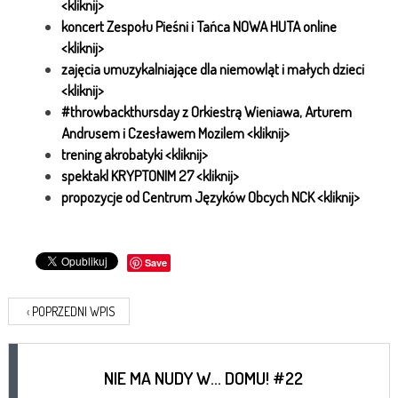
<kliknij>
koncert Zespołu Pieśni i Tańca NOWA HUTA online
<kliknij>
zajęcia umuzykalniające dla niemowląt i małych dzieci
<kliknij>
#throwbackthursday z Orkiestrą Wieniawa, Arturem
Andrusem i Czesławem Mozilem <kliknij>
trening akrobatyki <kliknij>
spektakl KRYPTONIM 27 <kliknij>
propozycje od Centrum Języków Obcych NCK <kliknij>
Save
‹
POPRZEDNI WPIS
NIE MA NUDY W… DOMU! #22