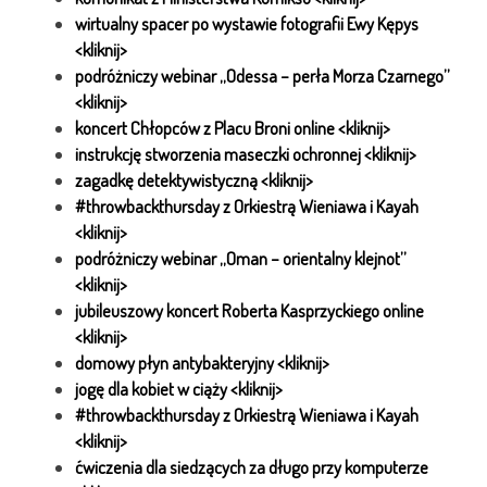
wirtualny spacer po wystawie fotografii Ewy Kępys
<kliknij>
podróżniczy webinar „Odessa – perła Morza Czarnego”
<kliknij>
koncert Chłopców z Placu Broni online <kliknij>
instrukcję stworzenia maseczki ochronnej <kliknij>
zagadkę detektywistyczną <kliknij>
#throwbackthursday z Orkiestrą Wieniawa i Kayah
<kliknij>
podróżniczy webinar „Oman – orientalny klejnot”
<kliknij>
jubileuszowy koncert Roberta Kasprzyckiego online
<kliknij>
domowy płyn antybakteryjny <kliknij>
jogę dla kobiet w ciąży <kliknij>
#throwbackthursday z Orkiestrą Wieniawa i Kayah
<kliknij>
ćwiczenia dla siedzących za długo przy komputerze