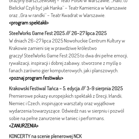
Grażyny Barszczewskiej – Teatr Polski w Warszawie, „Halo, tu
Bielicka! Czyli być jak Hanka” – Teatr Kamienica w Warszawie
oraz „Gra w randki” – Teatr Kwadrat w Warszawie.
<program spektakli>
SteelWorks Game Fest 2025 /// 26–27 lipca 2025
W dniach 26–27 lipca 2025 Nowohuckie Centrum Kultury w
Krakowie zamieni się w prawdziwe królestwo
graczy! SteelWorks Game Fest 2025 to dwa dni pełne emocji,
rywalizacji, inspiracji i dobrej zabawy, stworzone z myślą o
fanach zarówno gier komputerowych, jak i planszowych.
<poznaj program festiwalu>
Krakowski Festiwal Tańca – 5. edycja /// 3-9 sierpnia 2025
Premierowe pokazy europejskich spektakli z Grecji, Irlandii,
Niemiec i Czech, inspirujące warsztaty oraz wyjątkowe
wydarzenia towarzyszące. Odwiedź nas w sierpniu i pozwól
sobie na pełne zanurzenie w taniec i performans.
<ZANURZENIA>
KONCERTY na scenie plenerowej NCK