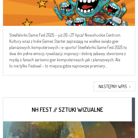
SteelWorks Game Fest 2025 - już 26 i 27 lipca! Nowohuckie Centrum
Kultury wraz z Indie Games Starter zapraszają na wielkie święto gier
planszowych, komputerowych i e-sportu! SteelWorks Game Fest 2025 to
dwa dni pełne emocji, rywalizacji, inspiracji i dobrej zabawy, stworzone z
myślą o fanach zarówno gier komputerowych, jak i planszowych. Ale
to nie tylko Festiwal – to miejsce, gdzie najnowsze premiery...
NASTĘPNY WPIS
›
NH FEST // SZTUKI WIZUALNE