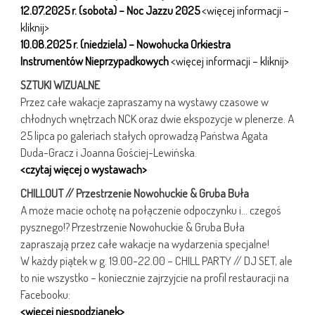
12.07.2025 r. (sobota) – Noc Jazzu 2025
<więcej informacji –
kliknij>
10.08.2025 r. (niedziela) – Nowohucka Orkiestra
Instrumentów Nieprzypadkowych
<więcej informacji – kliknij>
SZTUKI WIZUALNE
Przez całe wakacje zapraszamy na wystawy czasowe w
chłodnych wnętrzach NCK oraz dwie ekspozycje w plenerze. A
25 lipca po galeriach stałych oprowadzą Państwa Agata
Duda-Gracz i Joanna Gościej-Lewińska.
<czytaj więcej o wystawach>
CHILLOUT // Przestrzenie Nowohuckie & Gruba Buła
A może macie ochotę na połączenie odpoczynku i… czegoś
pysznego!? Przestrzenie Nowohuckie & Gruba Buła
zapraszają przez całe wakacje na wydarzenia specjalne!
W każdy piątek w g. 19.00-22.00 – CHILL PARTY // DJ SET, ale
to nie wszystko – koniecznie zajrzyjcie na profil restauracji na
Facebooku:
<więcej niespodzianek>