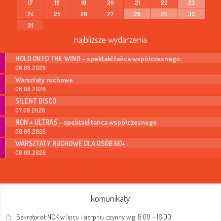
17
18
19
20
21
22
23
24
25
26
27
28
29
30
31
najbliższe wydarzenia
HOLD ONTO THE WIND – spektakl tańca współczesnego
06.08.2026
Warsztaty ruchowe
06.08.2026
SILENT DISCO
07.08.2026
NON + ULTRAS – spektakl tańca współczesnego
08.08.2026
WARSZTATY RUCHOWE DLA OSÓB 60+
08.08.2026
komunikaty
Sekretariat NCK w lipcu i sierpniu czynny w g. 8.00 – 16.00.