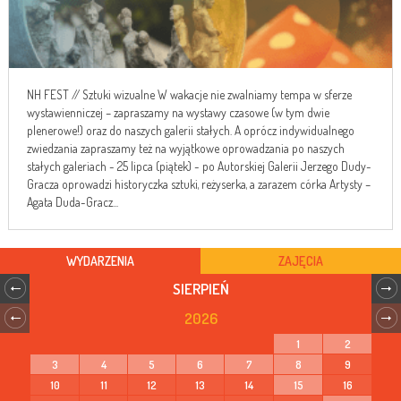
NH FEST // Sztuki wizualne W wakacje nie zwalniamy tempa w sferze
wystawienniczej – zapraszamy na wystawy czasowe (w tym dwie
plenerowe!) oraz do naszych galerii stałych. A oprócz indywidualnego
zwiedzania zapraszamy też na wyjątkowe oprowadzania po naszych
stałych galeriach - 25 lipca (piątek) - po Autorskiej Galerii Jerzego Dudy-
Gracza oprowadzi historyczka sztuki, reżyserka, a zarazem córka Artysty –
Agata Duda-Gracz...
WYDARZENIA
ZAJĘCIA
SIERPIEŃ
2026
1
2
3
4
5
6
7
8
9
10
11
12
13
14
15
16