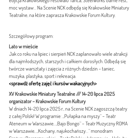
edycja Krakowskiego Festiwalu Tańca, SteelWorks Game Fest,
moc wystaw… Na Scenie NCK odbędą się Krakowskie Miniatury
Teatralne, na które zaprasza Krakowskie Forum Kultury.
Szczegółowy program:
Lato w mieście
Jak co roku na lipiec i sierpień NCK zaplanowało wiele atrakcji
dla najmłodszych, starszych i całkiem dorosłych. Odbędą się
twórcze warsztaty i zajęcia z różnych dziedzin – taniec,
muzyka, plastyka, sport i rekreacja.
<sprawdź ofertę zajęć i kursów wakacyjnych>
XV Krakowskie Miniatury Teatralne /// 14-20 lipca 2025
organizator – Krakowskie Forum Kultury
W dniach 14-20 lipca 2025 r., na Scenie NCK zagoszczą teatry
z całej Polski! W programie: „Pułapka na myszy” – Teatr
Ateneum w Warszawie, „Bajo Bongo” – Teatr Muzyczny ROMA
w Warszawie, „Kochany, najukochańszy…” monodram