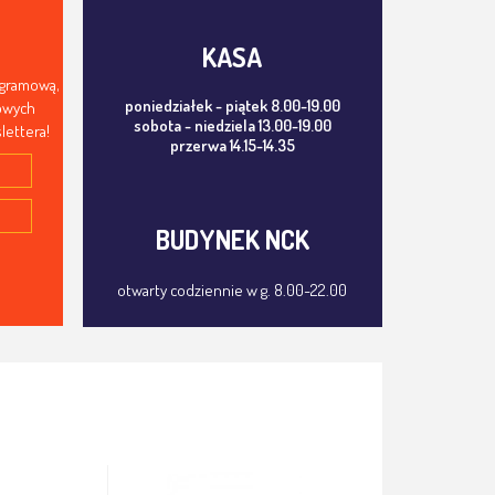
KASA
ogramową,
poniedziałek - piątek 8.00-19.00
mowych
sobota - niedziela 13.00-19.00
lettera!
przerwa 14.15-14.35
BUDYNEK NCK
otwarty codziennie w g. 8.00-22.00