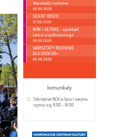
Warsztaty ruchowe
06.08.2026
SILENT DISCO
07.08.2026
NON + ULTRAS – spektakl
tańca współczesnego
08.08.2026
WARSZTATY RUCHOWE
DLA OSÓB 60+
08.08.2026
komunikaty
Sekretariat NCK w lipcu i sierpniu
czynny w g. 8.00 – 16.00.