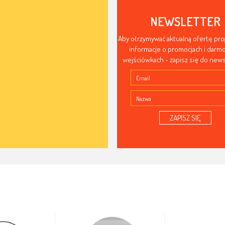
NEWSLETTER
Aby otrzymywać aktualną ofertę pr
informacje o promocjach i dar
wejściówkach - zapisz się do news
ZAPISZ SIĘ