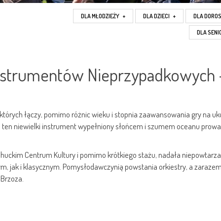
DLA MŁODZIEŻY
+
DLA DZIECI
+
DLA DORO
DLA SEN
nstrumentów Nieprzypadkowych 
których łączy, pomimo różnic wieku i stopnia zaawansowania gry na uku
e ten niewielki instrument wypełniony słońcem i szumem oceanu prowa
uckim Centrum Kultury i pomimo krótkiego stażu, nadała niepowtarza
, jak i klasycznym. Pomysłodawczynią powstania orkiestry, a zaraze
 Brzoza.