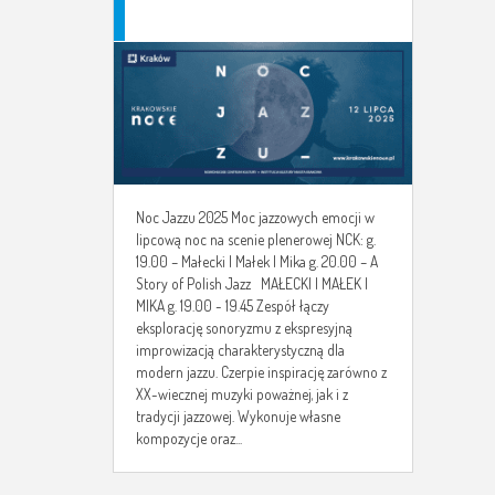
Noc Jazzu 2025 Moc jazzowych emocji w
lipcową noc na scenie plenerowej NCK: g.
19.00 – Małecki | Małek | Mika g. 20.00 – A
Story of Polish Jazz MAŁECKI | MAŁEK |
MIKA g. 19.00 - 19.45 Zespół łączy
eksplorację sonoryzmu z ekspresyjną
improwizacją charakterystyczną dla
modern jazzu. Czerpie inspirację zarówno z
XX-wiecznej muzyki poważnej, jak i z
tradycji jazzowej. Wykonuje własne
kompozycje oraz...