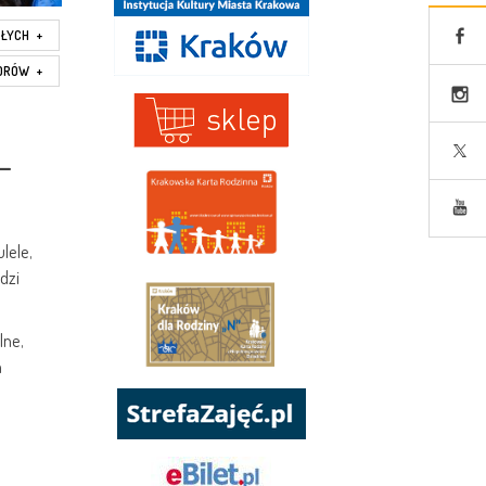
SŁYCH
+
IORÓW
+
–
lele,
dzi
lne,
m