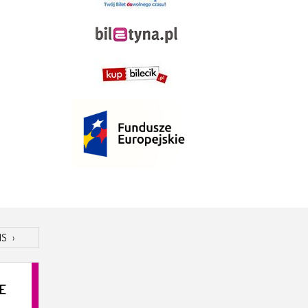
IS
›
E