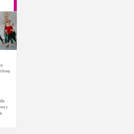
ca
rodową
dla
owe z
ą.