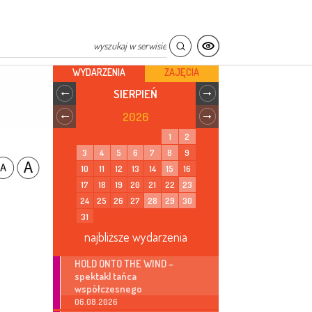
WYDARZENIA
ZAJĘCIA
SIERPIEŃ
2026
1
2
3
4
5
6
7
8
9
10
11
12
13
14
15
16
17
18
19
20
21
22
23
24
25
26
27
28
29
30
31
najbliższe wydarzenia
HOLD ONTO THE WIND –
spektakl tańca
współczesnego
06.08.2026