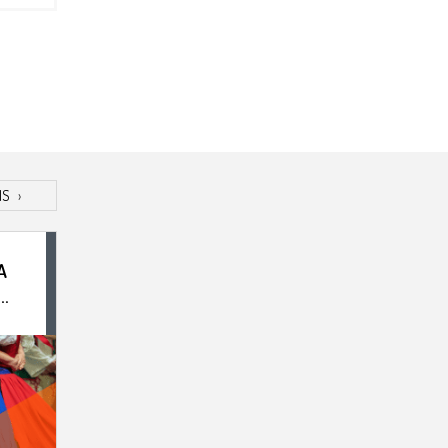
IS
›
A
Ń