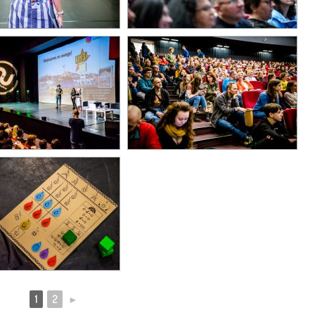
1
2
►