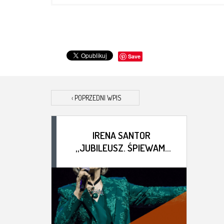
Save
‹
POPRZEDNI WPIS
IRENA SANTOR
„JUBILEUSZ. ŚPIEWAM,
CZYLI JESTEM” –
GALERIA