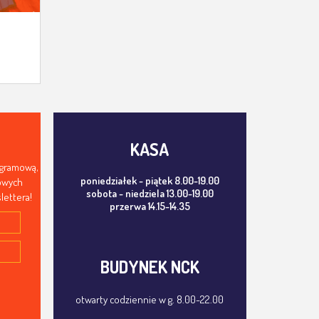
KASA
ogramową,
poniedziałek - piątek 8.00-19.00
mowych
sobota - niedziela 13.00-19.00
lettera!
przerwa 14.15-14.35
BUDYNEK NCK
otwarty codziennie w g. 8.00-22.00