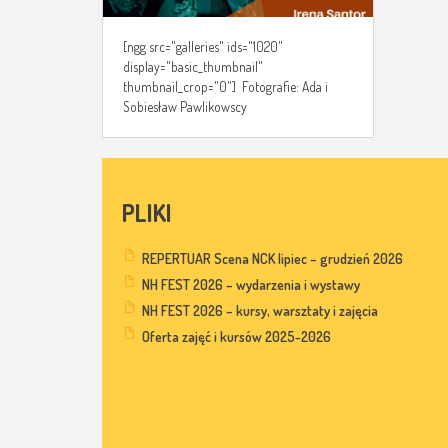
[ngg src="galleries" ids="1020"
display="basic_thumbnail"
thumbnail_crop="0"] Fotografie: Ada i
Sobiesław Pawlikowscy
PLIKI
REPERTUAR Scena NCK lipiec – grudzień 2026
NH FEST 2026 – wydarzenia i wystawy
NH FEST 2026 – kursy, warsztaty i zajęcia
Oferta zajęć i kursów 2025-2026