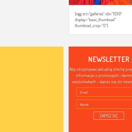
[ngg src="galleries" ids="1039"
display="basic_thumbnail"
thumbnail_crop="0"]
NEWSLETTER
Aby otrzymywać aktualną ofertę pr
informacje o promocjach i dar
wejściówkach - zapisz się do news
ZAPISZ SIĘ