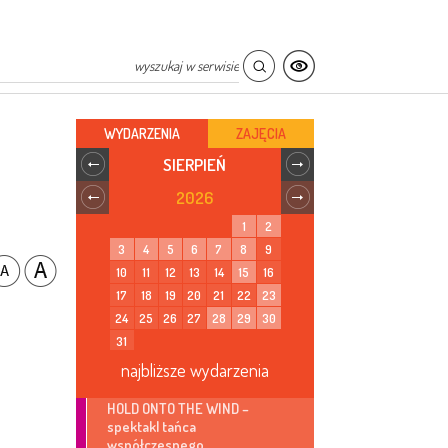
WYDARZENIA
ZAJĘCIA
SIERPIEŃ
2026
1
2
3
4
5
6
7
8
9
10
11
12
13
14
15
16
17
18
19
20
21
22
23
24
25
26
27
28
29
30
31
najbliższe wydarzenia
HOLD ONTO THE WIND –
spektakl tańca
współczesnego