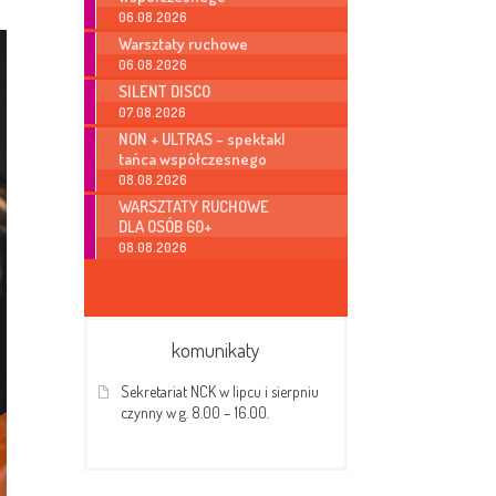
06.08.2026
Warsztaty ruchowe
06.08.2026
SILENT DISCO
07.08.2026
NON + ULTRAS – spektakl
tańca współczesnego
08.08.2026
WARSZTATY RUCHOWE
DLA OSÓB 60+
08.08.2026
komunikaty
Sekretariat NCK w lipcu i sierpniu
czynny w g. 8.00 – 16.00.