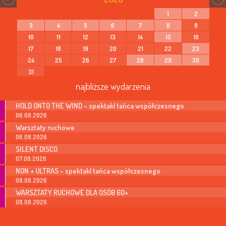
1
2
3
4
5
6
7
8
9
10
11
12
13
14
15
16
17
18
19
20
21
22
23
24
25
26
27
28
29
30
31
najbliższe wydarzenia
HOLD ONTO THE WIND – spektakl tańca współczesnego
06.08.2026
Warsztaty ruchowe
06.08.2026
SILENT DISCO
07.08.2026
NON + ULTRAS – spektakl tańca współczesnego
08.08.2026
WARSZTATY RUCHOWE DLA OSÓB 60+
08.08.2026