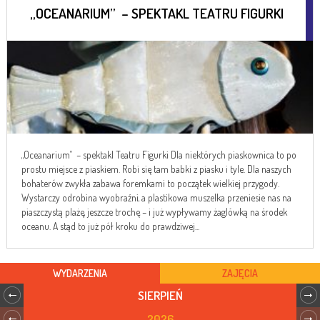
„OCEANARIUM” – SPEKTAKL TEATRU FIGURKI
„Oceanarium” – spektakl Teatru Figurki Dla niektórych piaskownica to po
prostu miejsce z piaskiem. Robi się tam babki z piasku i tyle. Dla naszych
bohaterów zwykła zabawa foremkami to początek wielkiej przygody.
Wystarczy odrobina wyobraźni, a plastikowa muszelka przeniesie nas na
piaszczystą plażę, jeszcze trochę – i już wypływamy żaglówką na środek
oceanu. A stąd to już pół kroku do prawdziwej...
WYDARZENIA
ZAJĘCIA
SIERPIEŃ
2026