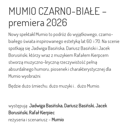
MUMIO CZARNO-BIAŁE –
premiera 2026
Nowy spektakl Mumio to podróż do wyjątkowego, czarno-
białego świata inspirowanego estetyką lat 60. i 70. Na scenie
spotkają się Jadwiga Basińska, Dariusz Basiński i Jacek
Borusiński, którzy wraz z muzykiem Rafałem Kierpcem
stworzą muzyczno-liryczną rzeczywistość pełną
absurdalnego humoru, piosenek i charakterystycznej dla
Mumio wyobraźni.
Będzie dużo śmiechu, dużo muzyki i… dużo Mumio.
występują:
Jadwiga Basińska, Dariusz Basiński, Jacek
Borusiński, Rafał Kierpiec
reżyseria i scenariusz –
Mumio