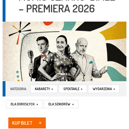
– PREMIERA 2026
KATEGORIA:
KABARETY
+
SPEKTAKLE
+
WYDARZENIA
+
DLA DOROSŁYCH
+
DLA SENIORÓW
+
KUP BILET