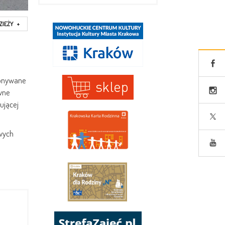
ZIEŻY
+
konywane
wne
ującej
wych