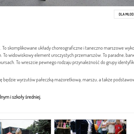
DLA MŁOD
znej. To skomplikowane układy choreograficzne i taneczno marszowe wy
. To widowiskowy element uroczystych przemarszów. To paradne, bar
onkursach. To wreszcie pewnego rodzaju przynależność do grupy identyfik
się będzie wyrzutów pałeczką mażoretkową, marszu, a także podstawo
ym i szkoły średniej.