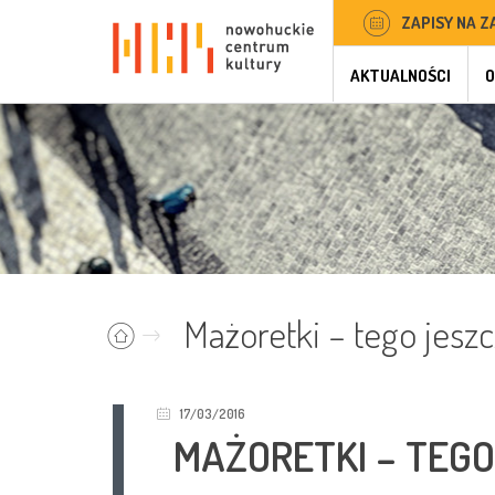
ZAPISY NA Z
AKTUALNOŚCI
O
Mażoretki – tego jesz
17/03/2016
MAŻORETKI – TEGO