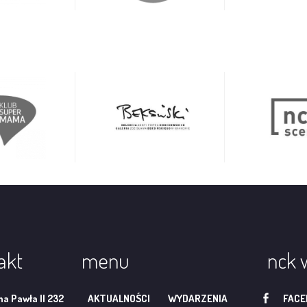
akt
menu
nck 
na Pawła II 232
AKTUALNOŚCI
WYDARZENIA
FACE