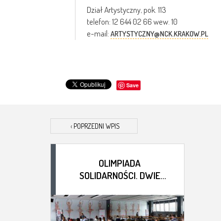
Dział Artystyczny, pok. 113
telefon: 12 644 02 66 wew. 10
e-mail:
ARTYSTYCZNY@NCK.KRAKOW.PL
Save
‹
POPRZEDNI WPIS
OLIMPIADA
SOLIDARNOŚCI. DWIE
DEKADY HISTORII –
WYNIKI