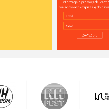
informacje o promocjach i dar
wejściówkach - zapisz się do news
ZAPISZ SIĘ