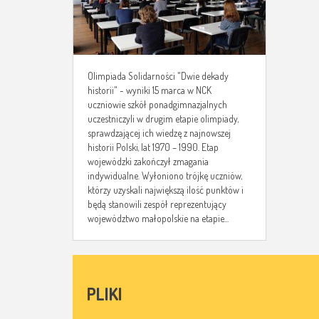
Olimpiada Solidarności "Dwie dekady
historii" - wyniki 15 marca w NCK
uczniowie szkół ponadgimnazjalnych
uczestniczyli w drugim etapie olimpiady,
sprawdzającej ich wiedzę z najnowszej
historii Polski, lat 1970 – 1990. Etap
wojewódzki zakończył zmagania
indywidualne. Wyłoniono trójkę uczniów,
którzy uzyskali największą ilość punktów i
będą stanowili zespół reprezentujący
województwo małopolskie na etapie...
PLIKI