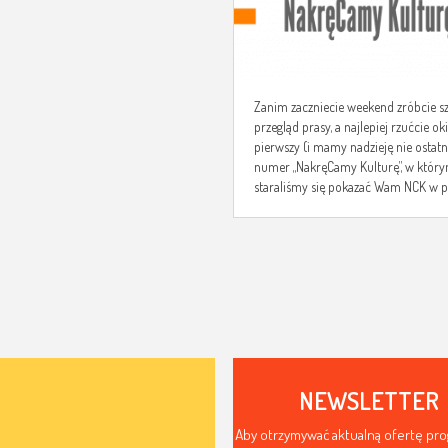
Zanim zaczniecie weekend zróbcie s
przegląd prasy, a najlepiej rzućcie o
pierwszy (i mamy nadzieję nie ostatn
numer „NakręCamy Kulturę”, w któr
staraliśmy się pokazać Wam NCK w p
NEWSLETTER
Aby otrzymywać aktualną ofertę pr