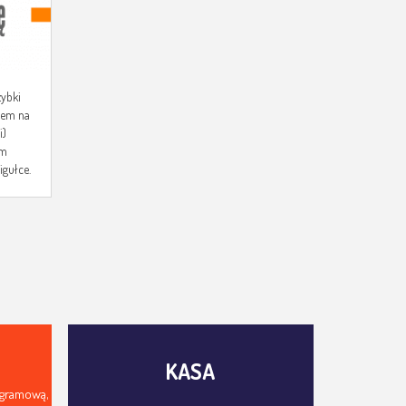
zybki
kiem na
i)
ym
igułce.
KASA
ogramową,