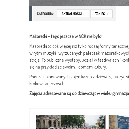
KATEGORIA:
AKTUALNOŚCI
+
TANIEC
+
Mażoretki – tego jeszcze w NCK nie było!
Mażoretki to coś więcej niż tylko rodzaj formy tanec
w rytm muzyki i wyrzucanych pałeczek mażoretkowych
stroje. To publiczne występy, udział w festiwalach i k
się na przykład ze swoim… domem kultury.
Podczas planowanych zajęć każda z dziewcząt uczyć 
kroków tanecznych.
Zajęcia adresowane są do dziewcząt w wieku gimnazjaln