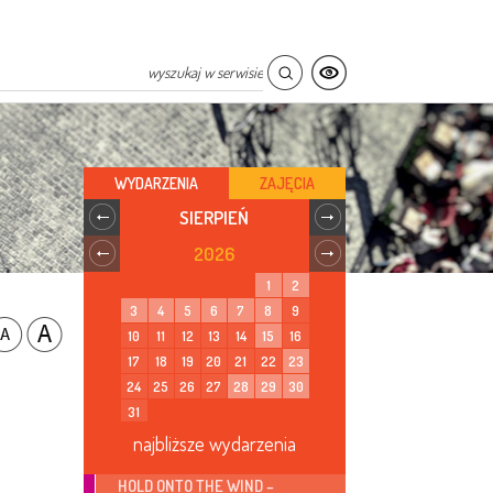
WYDARZENIA
ZAJĘCIA
SIERPIEŃ
2026
1
2
3
4
5
6
7
8
9
10
11
12
13
14
15
16
17
18
19
20
21
22
23
24
25
26
27
28
29
30
31
najbliższe wydarzenia
HOLD ONTO THE WIND –