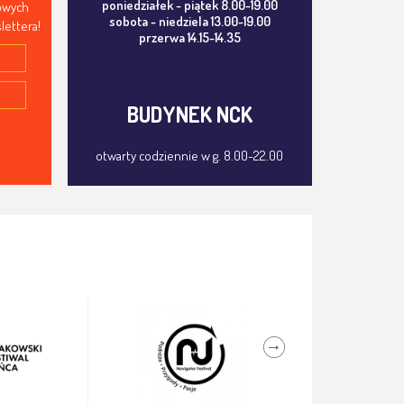
poniedziałek - piątek 8.00-19.00
mowych
sobota - niedziela 13.00-19.00
lettera!
przerwa 14.15-14.35
BUDYNEK NCK
otwarty codziennie w g. 8.00-22.00