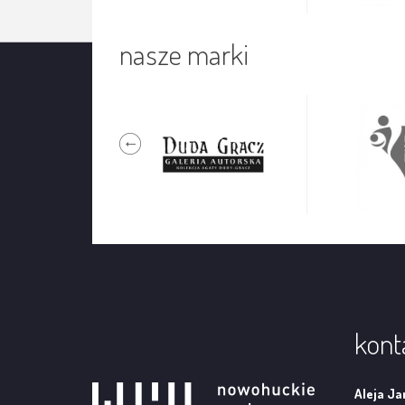
nasze marki
kont
Aleja Ja