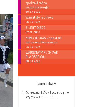
spektakl tańca
współczesnego
06.08.2026
Warsztaty ruchowe
06.08.2026
SILENT DISCO
07.08.2026
NON + ULTRAS – spektakl
tańca współczesnego
08.08.2026
WARSZTATY RUCHOWE
DLA OSÓB 60+
08.08.2026
komunikaty
Sekretariat NCK w lipcu i sierpniu
czynny w g. 8.00 – 16.00.