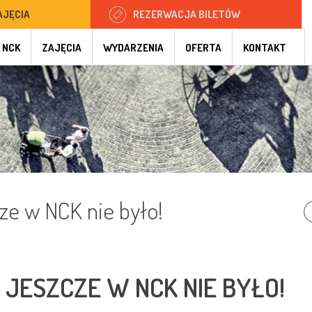
AJĘCIA
REZERWACJA BILETÓW
 NCK
ZAJĘCIA
WYDARZENIA
OFERTA
KONTAKT
cze w NCK nie było!
 JESZCZE W NCK NIE BYŁO!