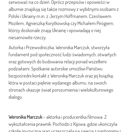
serwować na co dzień. Oprócz przepisów i opowieści w
albumie znajdują się także rozmowy z wybitnymi osobami z
Polski i Ukrainy m.in. z Jerzym Hoffmanem, Czesławem
Mozilem, Agnieszką Korytkowską czy Michałem Pirógiem,
którzy doskonale znają Ukrainę i opowiadają o niej
niesamowite rzeczy.
Autorka i Przewodniczka, Weronika Marczuk, stworzyła
fundament pod społeczność ludzi świadomych, otwartych
oraz gotowych do budowania relacji ponad wszelkimi
podziałami. Spotkanie autorskie umożliwi Państwu
bezpośredni kontakt z Weroniką Marczuk oraz jej książką,
która w postaci pięknie wydanego albumu, na swoich
stronach ukazuje świat porozumienia i wielokulturowego
dialogu.
Weronika Marczuk
– aktorka i producentka filmowa. Z
wykształcenia prawnik. Pochodzi z Kijowa, gdzie ukończyła
szkołę muzyczną oraz uczęszczała na zajęcia z pantomimy i