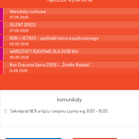
Warsztaty ruchowe
07.08.2026
SILENT DISCO
07.08.2026
NON + ULTRAS – spektakl tańca współczesnego
08.08.2026
WARSZTATY RUCHOWE DLA OSÓB 60+
08.08.2026
Noc Cracovia Sacra 2026 – „Źródło Nadziei”
15.08.2026
komunikaty
Sekretariat NCK w lipcu i sierpniu czynny w g. 8.00 – 16.00.