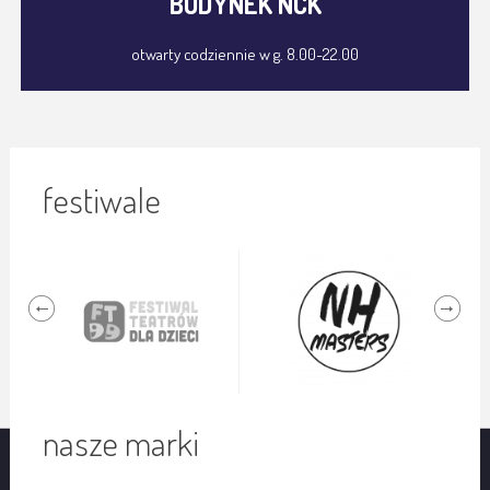
BUDYNEK NCK
otwarty codziennie w g. 8.00-22.00
festiwale
nasze marki