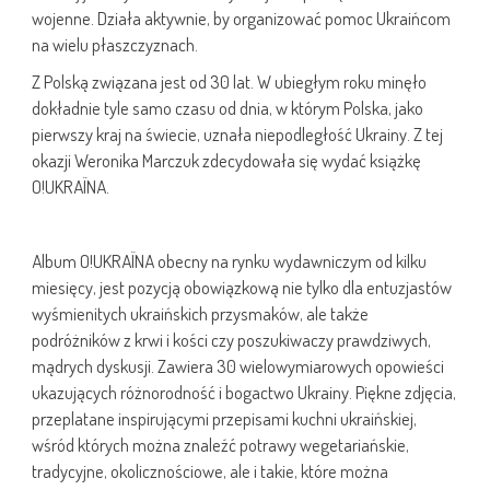
wojenne. Działa aktywnie, by organizować pomoc Ukraińcom
na wielu płaszczyznach.
Z Polską związana jest od 30 lat. W ubiegłym roku minęło
dokładnie tyle samo czasu od dnia, w którym Polska, jako
pierwszy kraj na świecie, uznała niepodległość Ukrainy. Z tej
okazji Weronika Marczuk zdecydowała się wydać książkę
O!UKRAÏNA.
Album O!UKRAÏNA obecny na rynku wydawniczym od kilku
miesięcy, jest pozycją obowiązkową nie tylko dla entuzjastów
wyśmienitych ukraińskich przysmaków, ale także
podróżników z krwi i kości czy poszukiwaczy prawdziwych,
mądrych dyskusji. Zawiera 30 wielowymiarowych opowieści
ukazujących różnorodność i bogactwo Ukrainy. Piękne zdjęcia,
przeplatane inspirującymi przepisami kuchni ukraińskiej,
wśród których można znaleźć potrawy wegetariańskie,
tradycyjne, okolicznościowe, ale i takie, które można