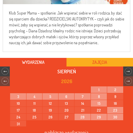
Klub Super Mama – spotkanie: Jak wspierać siebie w roli rodzica, by stać
się oparciem dla dziecka? RODZICIELSKI AUTOKRYTYK – czyli jak do siebie
mówić, żeby się wspierać, a nie krytykować? spotkanie poprowadzi
psycholog – Diana Dziadosz Idealny rodzic nie istnieje. Dzieci potrzebują
wystarczająco dobrych matek i ojców, którzy poprzez własny przykład
nauczą ich, jak dawać sobie przyzwolenie na popełnianie...
WYDARZENIA
ZAJĘCIA
SIERPIEŃ
2026
1
2
3
4
5
6
7
8
9
10
11
12
13
14
15
16
17
18
19
20
21
22
23
24
25
26
27
28
29
30
31
najbliższe wydarzenia