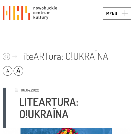
TOGG
MENU
NAVIG
liteARTura: O!UKRAÏNA
06.04.2022
LITEARTURA:
O!UKRAÏNA