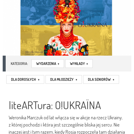
KATEGORIA:
WYDARZENIA
+
WYKŁADY
+
DLA DOROSŁYCH
+
DLA MŁODZIEŻY
+
DLA SENIORÓW
+
liteARTura: O!UKRAÏNA
Weronika Marczuk od lat włącza się w akcje na rzecz Ukrainy,
z której pochodzi i która jest szczególnie bliska jej sercu. Nie
inaczej jest i tym razem, kiedy Rosja rozpoczęła tam działania